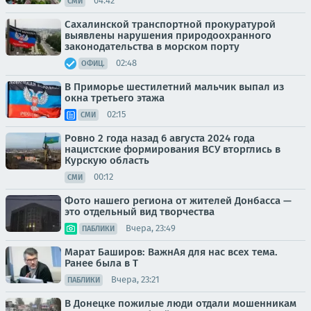
04:42
СМИ
Сахалинской транспортной прокуратурой
выявлены нарушения природоохранного
законодательства в морском порту
02:48
ОФИЦ.
В Приморье шестилетний мальчик выпал из
окна третьего этажа
02:15
СМИ
Ровно 2 года назад 6 августа 2024 года
нацистские формирования ВСУ вторглись в
Курскую область
00:12
СМИ
Фото нашего региона от жителей Донбасса —
это отдельный вид творчества
Вчера, 23:49
ПАБЛИКИ
Марат Баширов: ВажнАя для нас всех тема.
Ранее была в Т
Вчера, 23:21
ПАБЛИКИ
В Донецке пожилые люди отдали мошенникам