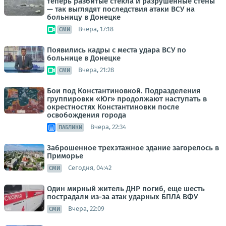
теперь разбитые стёкла и разрушенные стены
— так выглядят последствия атаки ВСУ на
больницу в Донецке
Вчера, 17:18
СМИ
Появились кадры с места удара ВСУ по
больнице в Донецке
Вчера, 21:28
СМИ
Бои под Константиновкой. Подразделения
группировки «Юг» продолжают наступать в
окрестностях Константиновки после
освобождения города
Вчера, 22:34
ПАБЛИКИ
Заброшенное трехэтажное здание загорелось в
Приморье
Сегодня, 04:42
СМИ
Один мирный житель ДНР погиб, еще шесть
пострадали из-за атак ударных БПЛА ВФУ
Вчера, 22:09
СМИ