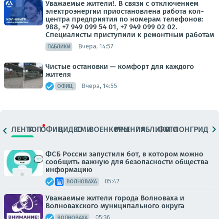
Уважаемые жители!. В связи с отключением
электроэнергии приостановлена работа кол-
центра предприятия по номерам телефонов:
988, +7 949 099 54 01, +7 949 099 02 02.
Специалисты приступили к ремонтным работам
Вчера, 14:57
ПАБЛИКИ
Чистые остановки — комфорт для каждого
жителя
Вчера, 14:55
ОФИЦ.
ЛЕНТА
ТОП
ОФИЦ.
ВИДЕО
СМИ
ВОЕНКОРЫ
МНЕНИЯ
ПАБЛИКИ
ФОТО
ЛОНГРИДЫ
ФСБ России запустили бот, в котором можно
сообщить важную для безопасности общества
информацию
05:42
ВОЛНОВАХА
Уважаемые жители города Волноваха и
Волновахского муниципального округа
05:36
ВОЛНОВАХА