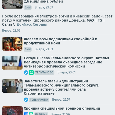
2,6 миллиона рублей
Вчера, 23:09
СМИ
После возвращения электроэнергии в Киевский район, свет
потух у жителей Кировского района Донецка.
MAX
|
TG
|
Связь
//
Донбасс Сегодня
Вчера, 23:09
Желаем всем подписчикам спокойной и
продуктивной ночи
Вчера, 23:03
СМИ
Сегодня Глава Тельмановского округа Наталья
Великодная провела очередное заседание
Антитеррористической комиссии
Вчера, 23:01
ТЕЛЬМАНОВО
Заместитель главы Администрации
Тельмановского муниципального округа
провела встречу с жителями села
Староигнатьевке
Вчера, 22:57
ТЕЛЬМАНОВО
Хроника специальной военной операции
Вчера, 22:56
ПАБЛИКИ