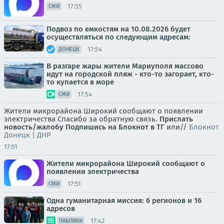
17:55
СМИ
Подвоз по емкостям на 10.08.2026 будет
осуществляться по следующим адресам:
17:54
ДОНЕЦК
В разгаре жары жители Мариуполя массово
идут на городской пляж - кто-то загорает, кто-
то купается в море
17:54
СМИ
Жители микрорайона Широкий сообщают о появлении
электричества Спасибо за обратную связь.
Прислать
новость/жалобу
Подпишись на Блокнот в ТГ
или//
Блокнот
Донецк | ДНР
17:51
Жители микрорайона Широкий сообщают о
появлении электричества
17:51
СМИ
Одна гуманитарная миссия: 6 регионов и 16
адресов
17:42
ПАБЛИКИ