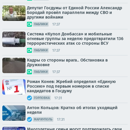
Депутат Госдумы от Единой России Александр
Бородай провёл параллели между СВО и
другими войнами
17:37
ПАБЛИКИ
Система «Купол Донбасса» и мобильные
огневые группы за неделю предотвратили 136
террористических атак со стороны ВСУ
17:37
ПАБЛИКИ
Кадры со стороны врага.. Обстановка в
Дружковке
17:37
ПАБЛИКИ
Роман Конев: Жребий определил «Единую
Россию» под первым номером в списке
кандидатов в Госдуму
17:31
ГОРЛОВКА
Антон Кольцов: Кратко об итогах уходящей
недели
17:31
МАРИУПОЛЬ
Многодетные семьи могут подтверждать свои