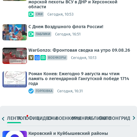
морской пехоты ВСУ в ДНР и Херсонской
области
Сегодня, 10:53
СМИ
С Днем Воздушного флота России!
Сегодня, 16:51
ПАБЛИКИ
WarGonzo: Фронтовая сводка на утро 09.08.26
Сегодня, 10:13
ВОЕНКОРЫ
Роман Конев: Ежегодно 9 августа мы чтим
память о легендарной Гангутской победе 1714
года
Сегодня, 16:31
ГОРЛОВКА
ЛЕНТА
ТОП
ОФИЦ.
ВИДЕО
СМИ
ВОЕНКОРЫ
МНЕНИЯ
ПАБЛИКИ
ФОТО
ЛОНГРИДЫ
Кировский и Куйбышевский районы