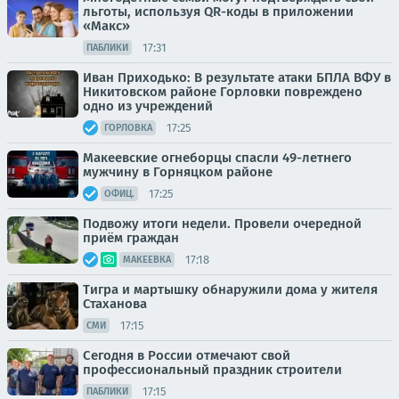
льготы, используя QR-коды в приложении
«Макс»
17:31
ПАБЛИКИ
Иван Приходько: В результате атаки БПЛА ВФУ в
Никитовском районе Горловки повреждено
одно из учреждений
17:25
ГОРЛОВКА
Макеевские огнеборцы спасли 49-летнего
мужчину в Горняцком районе
17:25
ОФИЦ.
Подвожу итоги недели. Провели очередной
приём граждан
17:18
МАКЕЕВКА
Тигра и мартышку обнаружили дома у жителя
Стаханова
17:15
СМИ
Сегодня в России отмечают свой
профессиональный праздник строители
17:15
ПАБЛИКИ