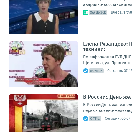
аварийно-восстановитель
Вчера, 17:48
ХАРЦЫЗСК
Елена Рязанцева: 
техники:
По информации ГУП ДНР 
Щетинина, ул. Прожектор
Сегодня, 07:4
ДОНЕЦК
В России:. День ж
В России:День железнодо
первых военно-железнод
Сегодня, 06:07
ОФИЦ.