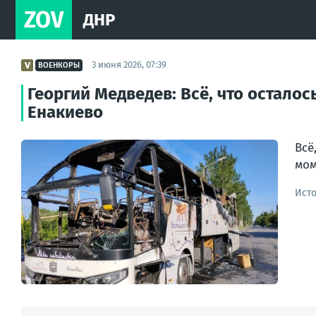
ZOV
ДНР
3 июня 2026, 07:39
ВОЕНКОРЫ
Георгий Медведев: Всё, что остало
Енакиево
Всё
мом
Ист