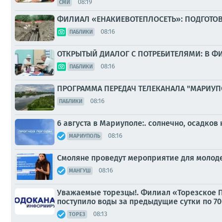
08:19
СМИ
ФИЛИАЛ «ЕНАКИЕВОТЕПЛОСЕТЬ»: ПОДГОТОВ
08:16
ПАБЛИКИ
ОТКРЫТЫЙ ДИАЛОГ С ПОТРЕБИТЕЛЯМИ: В 
08:16
ПАБЛИКИ
ПРОГРАММА ПЕРЕДАЧ ТЕЛЕКАНАЛА "МАРИУП
08:16
ПАБЛИКИ
6 августа в Мариуполе:. солнечно, осадков
08:16
МАРИУПОЛЬ
Смоляне проведут мероприятие для моло
08:16
МАНГУШ
Уважаемые торезцы!. Филиал «Торезское ПУ
поступило воды за предыдущие сутки по 700
08:13
ТОРЕЗ