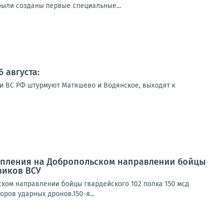
были созданы первые специальные...
 августа:
ии ВС РФ штурмуют Матяшево и Водянское, выходят к
ступления на Добропольском направлении бойцы
виков ВСУ
ском направлении бойцы гвардейского 102 полка 150 мсд
ов ударных дронов.150-я...