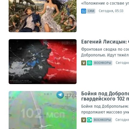
«Положение о составе у
Сегодня, 05:33
СМИ
Евгений Лисицын: 
Фронтовая сводка по со
Доброполью. Идут тяжёлы
Сегодня
ВОЕНКОРЫ
Бойня под Добропо
гвардейского 102 
Бойня под Добропольем:
продолжают массово уни
Сегодня
ВОЕНКОРЫ