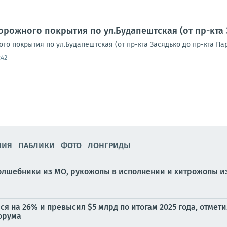
рожного покрытия по ул.Будапештская (от пр-кта 
о покрытия по ул.Будапештская (от пр-кта Засядько до пр-кта Па
:42
НИЯ
ПАБЛИКИ
ФОТО
ЛОНГРИДЫ
: волшебники из МО, рукожопы в исполнении и хитрожопы и
я на 26% и превысил $5 млрд по итогам 2025 года, отмет
орума