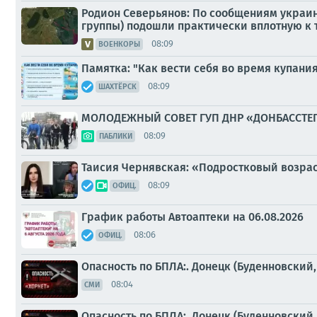
Родион Северьянов: По сообщениям украи
группы) подошли практически вплотную к 
08:09
ВОЕНКОРЫ
Памятка: "Как вести себя во время купани
08:09
ШАХТЁРСК
МОЛОДЕЖНЫЙ СОВЕТ ГУП ДНР «ДОНБАССТЕ
08:09
ПАБЛИКИ
Таисия Чернявская: «Подростковый возрас
08:09
ОФИЦ.
График работы Автоаптеки на 06.08.2026
08:06
ОФИЦ.
Опасность по БПЛА:. Донецк (Буденновский
08:04
СМИ
Опасность по БПЛА:. Донецк (Буденновский