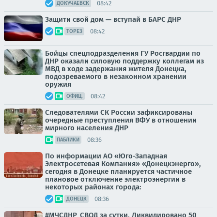
08:42
ДОКУЧАЕВСК
Защити свой дом — вступай в БАРС ДНР
08:42
ТОРЕЗ
Бойцы спецподразделения ГУ Росгвардии по
ДНР оказали силовую поддержку коллегам из
МВД в ходе задержания жителя Донецка,
подозреваемого в незаконном хранении
оружия
08:42
ОФИЦ.
Следователями СК России зафиксированы
очередные преступления ВФУ в отношении
мирного населения ДНР
08:36
ПАБЛИКИ
По информации АО «Юго-Западная
Электросетевая Компания» «Донецкэнерго»,
сегодня в Донецке планируется частичное
плановое отключение электроэнергии в
некоторых районах города:
08:36
ДОНЕЦК
#МЧСДНР_СВОД за сутки. Ликвидировано 50