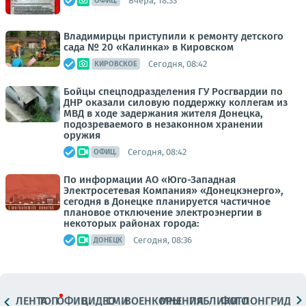
Вчера, 18:33
ОФИЦ.
Владимирцы приступили к ремонту детского
сада № 20 «Калинка» в Кировском
Сегодня, 08:42
КИРОВСКОЕ
Бойцы спецподразделения ГУ Росгвардии по
ДНР оказали силовую поддержку коллегам из
МВД в ходе задержания жителя Донецка,
подозреваемого в незаконном хранении
оружия
Сегодня, 08:42
ОФИЦ.
По информации АО «Юго-Западная
Электросетевая Компания» «Донецкэнерго»,
сегодня в Донецке планируется частичное
плановое отключение электроэнергии в
некоторых районах города:
Сегодня, 08:36
ДОНЕЦК
ЛЕНТА
ТОП
ОФИЦ.
ВИДЕО
СМИ
ВОЕНКОРЫ
МНЕНИЯ
ПАБЛИКИ
ФОТО
ЛОНГРИДЫ