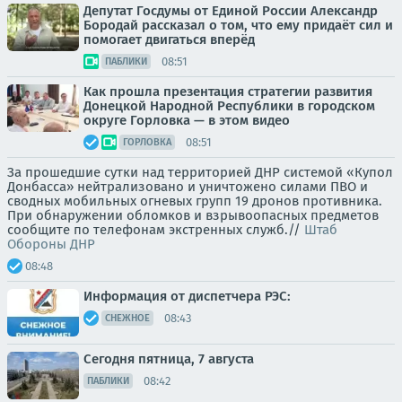
Депутат Госдумы от Единой России Александр
Бородай рассказал о том, что ему придаёт сил и
помогает двигаться вперёд
08:51
ПАБЛИКИ
Как прошла презентация стратегии развития
Донецкой Народной Республики в городском
округе Горловка — в этом видео
08:51
ГОРЛОВКА
За прошедшие сутки над территорией ДНР системой «Купол
Донбасса» нейтрализовано и уничтожено силами ПВО и
сводных мобильных огневых групп 19 дронов противника.
При обнаружении обломков и взрывоопасных предметов
сообщите по телефонам экстренных служб.//
Штаб
Обороны ДНР
08:48
Информация от диспетчера РЭС:
08:43
СНЕЖНОЕ
Сегодня пятница, 7 августа
08:42
ПАБЛИКИ