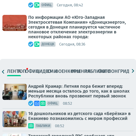
Сегодня, 08:42
ОФИЦ.
По информации АО «Юго-Западная
Электросетевая Компания» «Донецкэнерго»,
сегодня в Донецке планируется частичное
плановое отключение электроэнергии в
некоторых районах города:
Сегодня, 08:36
ДОНЕЦК
ЛЕНТА
ТОП
ОФИЦ.
ВИДЕО
СМИ
ВОЕНКОРЫ
МНЕНИЯ
ПАБЛИКИ
ФОТО
ЛОНГРИДЫ
Андрей Крамар: Летняя пора бежит вперед:
меньше месяца осталось до того, как в школах
Республики вновь прозвенит первый звонок
08:52
ОФИЦ.
16 дошкольников из детского сада «Берёзка» в
Енакиево познакомились с миром профессий
08:52
ПАБЛИКИ