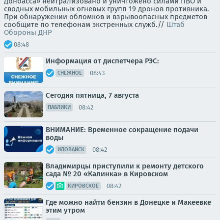
Донбасса» нейтрализовано и уничтожено силами ПВО и
сводных мобильных огневых групп 19 дронов противника.
При обнаружении обломков и взрывоопасных предметов
сообщите по телефонам экстренных служб.//
Штаб
Обороны ДНР
08:48
Информация от диспетчера РЭС:
08:43
СНЕЖНОЕ
Сегодня пятница, 7 августа
08:42
ПАБЛИКИ
ВНИМАНИЕ: Временное сокращение подачи
воды
08:42
ИЛОВАЙСК
Владимирцы приступили к ремонту детского
сада № 20 «Калинка» в Кировском
08:42
КИРОВСКОЕ
Где можно найти бензин в Донецке и Макеевке
этим утром