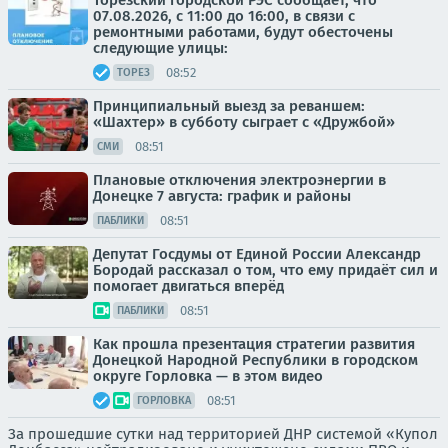
Торезский городской РЭС сообщает, что
07.08.2026, с 11:00 до 16:00, в связи с
ремонтными работами, будут обесточены
следующие улицы:
08:52
ТОРЕЗ
Принципиальный выезд за реваншем:
«Шахтер» в субботу сыграет с «Дружбой»
08:51
СМИ
Плановые отключения электроэнергии в
Донецке 7 августа: график и районы
08:51
ПАБЛИКИ
Депутат Госдумы от Единой России Александр
Бородай рассказал о том, что ему придаёт сил и
помогает двигаться вперёд
08:51
ПАБЛИКИ
Как прошла презентация стратегии развития
Донецкой Народной Республики в городском
округе Горловка — в этом видео
08:51
ГОРЛОВКА
За прошедшие сутки над территорией ДНР системой «Купол