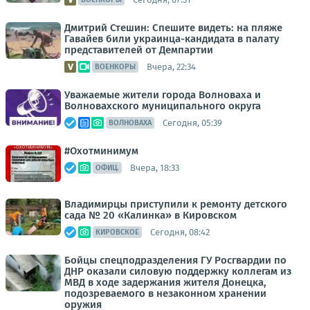
Дмитрий Стешин: Спешите видеть: на пляже
Гавайев били украинца-кандидата в палату
представителей от Демпартии
Вчера, 22:34
ВОЕНКОРЫ
Уважаемые жители города Волноваха и
Волновахского муниципального округа
Сегодня, 05:39
ВОЛНОВАХА
#Охотминимум
Вчера, 18:33
ОФИЦ.
Владимирцы приступили к ремонту детского
сада № 20 «Калинка» в Кировском
Сегодня, 08:42
КИРОВСКОЕ
Бойцы спецподразделения ГУ Росгвардии по
ДНР оказали силовую поддержку коллегам из
МВД в ходе задержания жителя Донецка,
подозреваемого в незаконном хранении
оружия