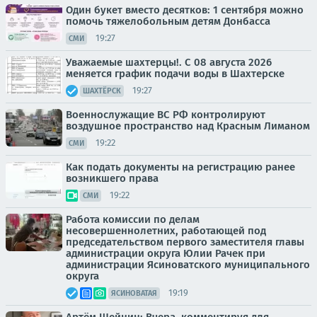
Один букет вместо десятков: 1 сентября можно
помочь тяжелобольным детям Донбасса
19:27
СМИ
Уважаемые шахтерцы!. С 08 августа 2026
меняется график подачи воды в Шахтерске
19:27
ШАХТЁРСК
Военнослужащие ВС РФ контролируют
воздушное пространство над Красным Лиманом
19:22
СМИ
Как подать документы на регистрацию ранее
возникшего права
19:22
СМИ
Работа комиссии по делам
несовершеннолетних, работающей под
председательством первого заместителя главы
администрации округа Юлии Рачек при
администрации Ясиноватского муниципального
округа
19:19
ЯСИНОВАТАЯ
Артём Шейнин: Вчера, комментируя для