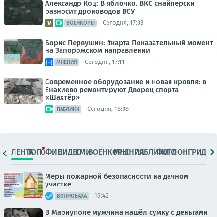
Александр Коц: В яблочко. ВКС снайперски
разносит дроноводов ВСУ
Сегодня, 17:03
ВОЕНКОРЫ
Борис Первушин: #карта Показательный момент
на Запорожском направлении
Сегодня, 17:11
МНЕНИЯ
Современное оборудование и новая кровля: в
Енакиево ремонтируют Дворец спорта
«Шахтёр»
Сегодня, 18:08
ПАБЛИКИ
ЛЕНТА
ТОП
ОФИЦ.
ВИДЕО
СМИ
ВОЕНКОРЫ
МНЕНИЯ
ПАБЛИКИ
ФОТО
ЛОНГРИДЫ
Меры пожарной безопасности на дачном
участке
19:42
ВОЛНОВАХА
В Мариуполе мужчина нашёл сумку с деньгами