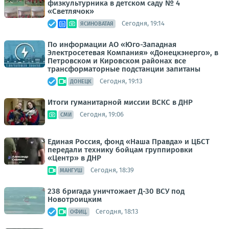
физкультурника в детском саду № 4
«Светлячок»
Сегодня, 19:14
ЯСИНОВАТАЯ
По информации АО «Юго-Западная
Электросетевая Компания» «Донецкэнерго», в
Петровском и Кировском районах все
трансформаторные подстанции запитаны
Сегодня, 19:13
ДОНЕЦК
Итоги гуманитарной миссии ВСКС в ДНР
Сегодня, 19:06
СМИ
Единая Россия, фонд «Наша Правда» и ЦБСТ
передали технику бойцам группировки
«Центр» в ДНР
Сегодня, 18:39
МАНГУШ
238 бригада уничтожает Д-30 ВСУ под
Новотроицким
Сегодня, 18:13
ОФИЦ.