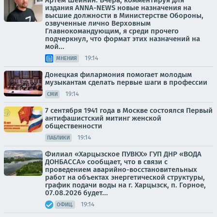
издания ANNA-NEWS новые назначения на
высшие должности в Министерстве Обороны,
озвученные лично Верховным
Главнокомандующим, я среди прочего
подчеркнул, что формат этих назначений на
мой...
19:14
МНЕНИЯ
Донецкая филармония помогает молодым
музыкантам сделать первые шаги в профессии
19:14
СМИ
7 сентября 1941 года в Москве состоялся Первый
антифашистский митинг женской
общественности
19:14
ПАБЛИКИ
Филиал «Харцызское ПУВКХ» ГУП ДНР «ВОДА
ДОНБАССА» сообщает, что в связи с
проведением аварийно-восстановительных
работ на объектах энергетической структуры,
график подачи воды на г. Харцызск, п. Горное,
07.08.2026 будет...
19:14
ОФИЦ.