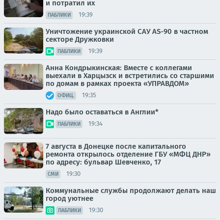
и потратил их
19:39
ПАБЛИКИ
Уничтожение украинской САУ AS-90 в частном
секторе Дружковки
19:39
ПАБЛИКИ
Анна Кондрыкинская: Вместе с коллегами
выехали в Харцызск и встретились со старшими
по домам в рамках проекта «УПРАВДОМ»
19:35
ОФИЦ.
Надо было оставаться в Англии*
19:34
ПАБЛИКИ
7 августа в Донецке после капитального
ремонта открылось отделение ГБУ «МФЦ ДНР»
по адресу: бульвар Шевченко, 17
19:30
СМИ
Коммунальные службы продолжают делать наш
город уютнее
19:30
ПАБЛИКИ