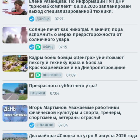
Елена Рязанцева: По информации ГУП ДНР
"Донснабкомплект" 08.08.2026 запланирован
выход специализированной техники:
07:27
ДОНЕЦК
Солнце печет как никогда!. А значит, пора
вспомнить о мерах предосторожности от
солнечного удара
07:15
ОФИЦ.
Кадры боёв: бойцы «Центра» уничтожают
пехоту и технику врага в боях за
Красноармейском и на Днепропетровщине
07:09
ВОЕНКОРЫ
Прекрасного субботнего утра!
07:04
ПАБЛИКИ
Игорь Мартынов: Уважаемые работники
физической культуры и спорта, тренеры,
спортсмены, ветераны отрасли!
07:04
ЕНАКИЕВО
Два майора: #Сводка на утро 8 августа 2026 года