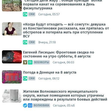
"Сегодня дали жару": бойцы бригады "Волки"
порвали канат на соревнованиях в День
физкультурника
Сегодня, 05:57
СМИ
«Когда будут отходить — всё сожгут»: девушка
из Константиновки рассказала, как пряталась от
обстрелов и потеряла мать при отступлении
ВСУ
Вчера, 21:18
СМИ
Евгений Лисицын: Фронтовая сводка по
состоянию на утро субботы, 8 августа:
Сегодня, 06:03
ВОЕНКОРЫ
Погода в Донецке на 8 августа
Сегодня, 06:12
СМИ
Жителям Волновахского муниципального
округа, жилые помещения которых утрачены
или повреждены в результате боевых действий
Сегодня, 05:48
ВОЛНОВАХА