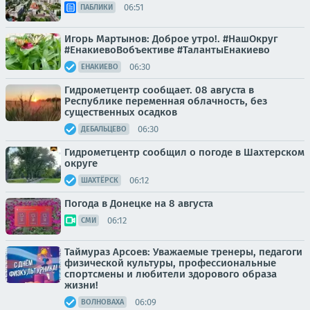
06:51
ПАБЛИКИ
Игорь Мартынов: Доброе утро!. #НашОкруг
#ЕнакиевоВобъективе #ТалантыЕнакиево
06:30
ЕНАКИЕВО
Гидрометцентр сообщает. 08 августа в
Республике переменная облачность, без
существенных осадков
06:30
ДЕБАЛЬЦЕВО
Гидрометцентр сообщил о погоде в Шахтерском
округе
06:12
ШАХТЁРСК
Погода в Донецке на 8 августа
06:12
СМИ
Таймураз Арсоев: Уважаемые тренеры, педагоги
физической культуры, профессиональные
спортсмены и любители здорового образа
жизни!
06:09
ВОЛНОВАХА