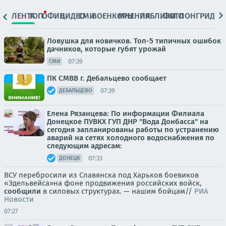
ЛЕНТА
ТОП
ОФИЦ.
ВИДЕО
СМИ
ВОЕНКОРЫ
МНЕНИЯ
ПАБЛИКИ
ФОТО
ЛОНГРИДЫ
Ловушка для новичков. Топ-5 типичных ошибок
дачников, которые губят урожай
07:39
СМИ
ПК СМВВ г. Дебальцево сообщает
07:39
ДЕБАЛЬЦЕВО
Елена Рязанцева: По информации Филиала
Донецкое ПУВКХ ГУП ДНР "Вода Донбасса" на
сегодня запланированы работы по устранению
аварий на сетях холодного водоснабжения по
следующим адресам:
07:33
ДОНЕЦК
ВСУ перебросили из Славянска под Харьков боевиков
«Эдельвейса»на фоне продвижения российских войск,
сообщили
в силовых структурах. — нашим бойцам//
РИА
Новости
07:27