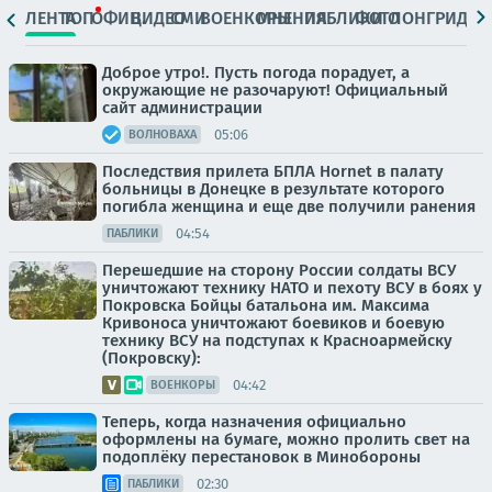
ЛЕНТА
ТОП
ОФИЦ.
ВИДЕО
СМИ
ВОЕНКОРЫ
МНЕНИЯ
ПАБЛИКИ
ФОТО
ЛОНГРИДЫ
Доброе утро!. Пусть погода порадует, а
окружающие не разочаруют! Официальный
сайт администрации
05:06
ВОЛНОВАХА
Последствия прилета БПЛА Hornet в палату
больницы в Донецке в результате которого
погибла женщина и еще две получили ранения
04:54
ПАБЛИКИ
Перешедшие на сторону России солдаты ВСУ
уничтожают технику НАТО и пехоту ВСУ в боях у
Покровска Бойцы батальона им. Максима
Кривоноса уничтожают боевиков и боевую
технику ВСУ на подступах к Красноармейску
(Покровску):
04:42
ВОЕНКОРЫ
Теперь, когда назначения официально
оформлены на бумаге, можно пролить свет на
подоплёку перестановок в Минобороны
02:30
ПАБЛИКИ