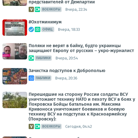
представителей от Демпартии
Вчера, 22:34
ВОЕНКОРЫ
#Охотминимум
Вчера, 18:33
ОФИЦ.
Поляки не верят в байку, будто украинцы
защищают Европу от русских – укро-журналист
Вчера, 20:54
ПАБЛИКИ
Зачистка подступов к Доброполью
Вчера, 20:36
ПАБЛИКИ
Перешедшие на сторону России солдаты ВСУ
уничтожают технику НАТО и пехоту ВСУ в боях у
Покровска Бойцы батальона им. Максима
Кривоноса уничтожают боевиков и боевую
технику ВСУ на подступах к Красноармейску
(Покровску):
Сегодня, 04:42
ВОЕНКОРЫ