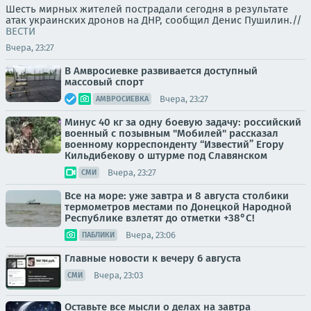
Шесть мирных жителей пострадали сегодня в результате
атак украинских дронов на ДНР, сообщил Денис Пушилин.//
ВЕСТИ
Вчера, 23:27
В Амвросиевке развивается доступный
массовый спорт
Вчера, 23:27
АМВРОСИЕВКА
Минус 40 кг за одну боевую задачу: российский
военный с позывным "Мобилей" рассказал
военному корреспонденту “Известий” Егору
Кильдибекову о штурме под Славянском
Вчера, 23:27
СМИ
Все на море: уже завтра и 8 августа столбики
термометров местами по Донецкой Народной
Республике взлетят до отметки +38°C!
Вчера, 23:06
ПАБЛИКИ
Главные новости к вечеру 6 августа
Вчера, 23:03
СМИ
Оставьте все мысли о делах на завтра