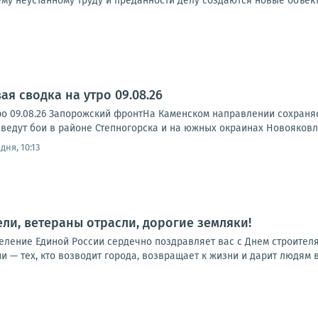
му неустанному труду и преданности делу создаются новые объект
я сводка на утро 09.08.26
ро 09.08.26 Запорожский фронтНа Каменском направлении сохраня
ведут бои в районе Степногорска и на южных окраинах Новояковле
дня, 10:13
ли, ветераны отрасли, дорогие земляки!
еление Единой России сердечно поздравляет вас с Днем строителя
 — тех, кто возводит города, возвращает к жизни и дарит людям в