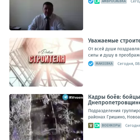
Сегод
АМВРОСИЕВКА
Уважаемые строит
От всей души поздравля
силы и душу в преображе
Сегодня, 08
МАКЕЕВКА
Кадры боёв: бойцы
Днепропетровщин
Подразделения группиро
районах Гришино, Новоа
Сегодня
ВОЕНКОРЫ