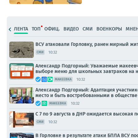
ЛЕНТА
ТОП
ОФИЦ.
ВИДЕО
СМИ
ВОЕНКОРЫ
МНЕ
ВСУ атаковали Горловку, ранен мирный жи
10:32
СМИ
Александр Подгорный: Уважаемые макеевча
выборе меню для школьных завтраков на 
10:32
МАКЕЕВКА
Александр Подгорный: Адаптация участник
место и быть востребованными в обществе
10:32
МАКЕЕВКА
С 7 по 9 августа в ДНР ожидается высокая 
10:32
СМИ
В Горловке в результате атаки БПЛА ВСУ п