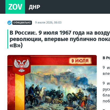
ZOV
ДНР
9 июля 2026, 06:03
ОФИЦИАЛЬНО
В России:. 9 июля 1967 года на во
революции, впервые публично показ
«В»)
В Р
9 и
впе
9 и
рус
бла
поб