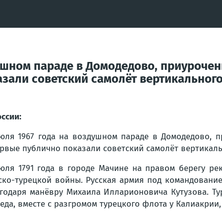
здушном параде в Домодедово, приуроче
али советский самолёт вертикального 
оссии:
юля 1967 года на воздушном параде в Домодедово, 
рвые публично показали советский самолёт вертикальн
юля 1791 года в городе Мачине на правом берегу р
ско-турецкой войны. Русская армия под командовани
годаря манёвру Михаила Илларионовича Кутузова. Тур
еда, вместе с разгромом турецкого флота у Калиакрии,