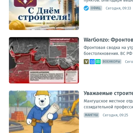
пунктов. Благодаря ваше
Сегодня, 09:33
ОФИЦ.
WarGonzo: Фронтова
Фронтовая сводка на ут
боестолкновения. ВС РФ 
Сего
ВОЕНКОРЫ
Уважаемые строите
Мангушское местное отд
созидательной профессии
Сегодня, 09:25
МАНГУШ