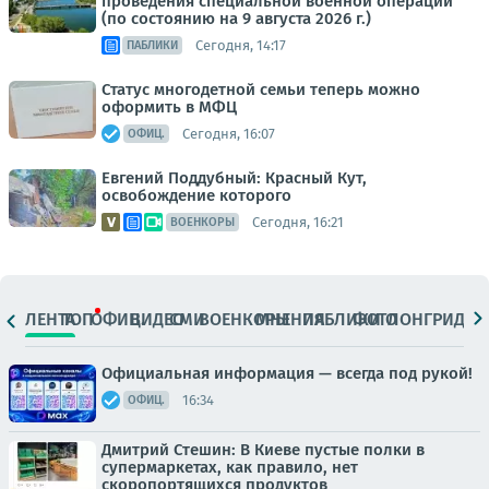
проведения специальной военной операции
(по состоянию на 9 августа 2026 г.)
Сегодня, 14:17
ПАБЛИКИ
Статус многодетной семьи теперь можно
оформить в МФЦ
Сегодня, 16:07
ОФИЦ.
Евгений Поддубный: Красный Кут,
освобождение которого
Сегодня, 16:21
ВОЕНКОРЫ
ЛЕНТА
ТОП
ОФИЦ.
ВИДЕО
СМИ
ВОЕНКОРЫ
МНЕНИЯ
ПАБЛИКИ
ФОТО
ЛОНГРИДЫ
Официальная информация — всегда под рукой!
16:34
ОФИЦ.
Дмитрий Стешин: В Киеве пустые полки в
супермаркетах, как правило, нет
скоропортящихся продуктов