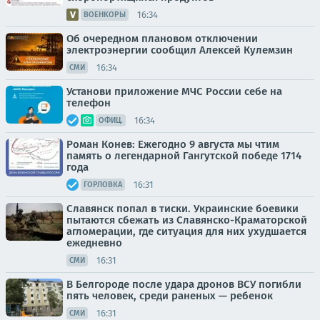
16:34
ВОЕНКОРЫ
Об очередном плановом отключении
электроэнергии сообщил Алексей Кулемзин
16:34
СМИ
Установи приложение МЧС России себе на
телефон
16:34
ОФИЦ.
Роман Конев: Ежегодно 9 августа мы чтим
память о легендарной Гангутской победе 1714
года
16:31
ГОРЛОВКА
Славянск попал в тиски. Украинские боевики
пытаются сбежать из Славянско-Краматорской
агломерации, где ситуация для них ухудшается
ежедневно
16:31
СМИ
В Белгороде после удара дронов ВСУ погибли
пять человек, среди раненых — ребенок
16:31
СМИ