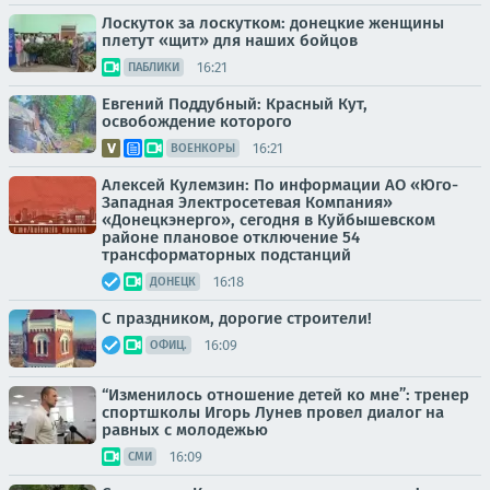
Лоскуток за лоскутком: донецкие женщины
плетут «щит» для наших бойцов
16:21
ПАБЛИКИ
Евгений Поддубный: Красный Кут,
освобождение которого
16:21
ВОЕНКОРЫ
Алексей Кулемзин: По информации АО «Юго-
Западная Электросетевая Компания»
«Донецкэнерго», сегодня в Куйбышевском
районе плановое отключение 54
трансформаторных подстанций
16:18
ДОНЕЦК
С праздником, дорогие строители!
16:09
ОФИЦ.
“Изменилось отношение детей ко мне”: тренер
спортшколы Игорь Лунев провел диалог на
равных с молодежью
16:09
СМИ