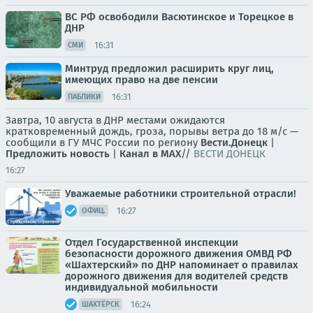
ВС РФ освободили Васютинское и Торецкое в
ДНР
16:31
СМИ
Минтруд предложил расширить круг лиц,
имеющих право на две пенсии
16:31
ПАБЛИКИ
Завтра, 10 августа в ДНР местами ожидаются
кратковременный дождь, гроза, порывы ветра до 18 м/с —
сообщили в ГУ МЧС России по региону
Вести.Донецк
|
Предложить новость
|
Канал в MAX
//
ВЕСТИ ДОНЕЦК
16:27
Уважаемые работники строительной отрасли!
16:27
ОФИЦ.
Отдел Государственной инспекции
безопасности дорожного движения ОМВД РФ
«Шахтерский» по ДНР напоминает о правилах
дорожного движения для водителей средств
индивидуальной мобильности
16:24
ШАХТЁРСК