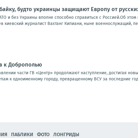
 байку, будто украинцы защищают Европу от русски
НАТО и без Украины вполне способно справиться с Россией.Об это
в киевский журналист Вахтанг Кипиани, ныне военнослужащий, пер
в к Доброполью
влении части ГВ «Центр» продолжают наступление, достигая новы
упам к одноименному городу, превращенному ВСУ за последние годы
НИЯ
ПАБЛИКИ
ФОТО
ЛОНГРИДЫ