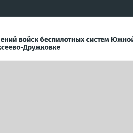
лений войск беспилотных систем Южно
ксеево-Дружковке