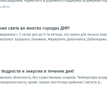
лександровки, Родинского и Дорожного.Поддержку штурмовым подр
, 05:54
ие света во многих городах ДНР!
 ежедневно с 2 часов дня до 6-ти вечера, это нужно для начала ав
атронут: Харцызск, Енакиево, Мариуполь, Докучаевск, Дебальцево, 
 бодрости и энергии в течение дня!
еменная облачность, без существенных осадков. Температура возду
пожароопасность, кроме северо-восточных районов.7 августа в...