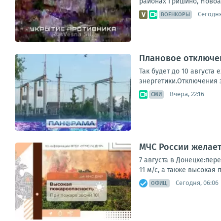
районах Гришино, Новоа
Сегодня
ВОЕНКОРЫ
Плановое отключен
Так будет до 10 августа
энергетики.Отключения з
Вчера, 22:16
СМИ
МЧС России желает
7 августа в Донецке:пер
11 м/с, а также высокая 
Сегодня, 06:06
ОФИЦ.