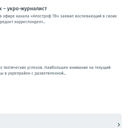
х – укро-журналист
м в эфире канала «Апостроф ТВ» заявил воспевающий в своих
едает корреспондент...
х тактических успехов. Наибольшее внимание на текущий
 в укрепрайон с разветвленной...