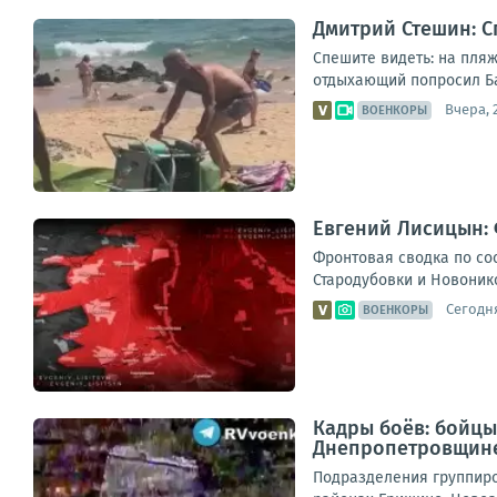
Дмитрий Стешин: С
Спешите видеть: на пляж
отдыхающий попросил Бас
Вчера, 
ВОЕНКОРЫ
Евгений Лисицын: 
Фронтовая сводка по сос
Стародубовки и Новонико
Сегодня
ВОЕНКОРЫ
Кадры боёв: бойцы
Днепропетровщин
Подразделения группиро