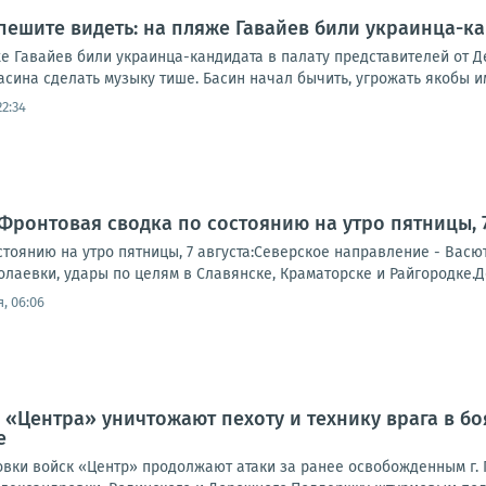
пешите видеть: на пляже Гавайев били украинца-ка
е Гавайев били украинца-кандидата в палату представителей от Д
ина сделать музыку тише. Басин начал бычить, угрожать якобы им
22:34
Фронтовая сводка по состоянию на утро пятницы, 7
тоянию на утро пятницы, 7 августа:Северское направление - Васю
лаевки, удары по целям в Славянске, Краматорске и Райгородке.Д
, 06:06
 «Центра» уничтожают пехоту и технику врага в б
е
вки войск «Центр» продолжают атаки за ранее освобожденным г. П