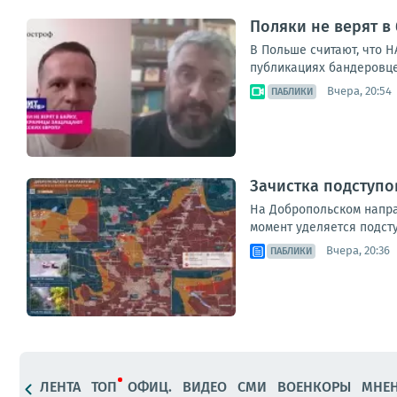
Поляки не верят в
В Польше считают, что 
публикациях бандеровце
Вчера, 20:54
ПАБЛИКИ
Зачистка подступо
На Добропольском напра
момент уделяется подст
Вчера, 20:36
ПАБЛИКИ
ЛЕНТА
ТОП
ОФИЦ.
ВИДЕО
СМИ
ВОЕНКОРЫ
МНЕ