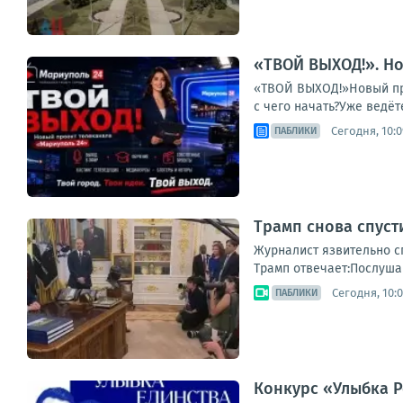
«ТВОЙ ВЫХОД!». Но
«ТВОЙ ВЫХОД!»Новый про
с чего начать?Уже ведёт
Сегодня, 10:0
ПАБЛИКИ
Трамп снова спуст
Журналист язвительно сп
Трамп отвечает:Послушай
Сегодня, 10:
ПАБЛИКИ
Конкурс «Улыбка Р