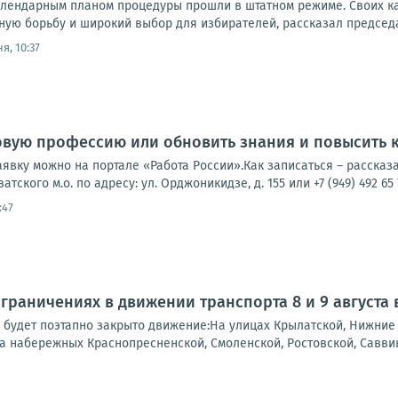
лендарным планом процедуры прошли в штатном режиме. Своих ка
ную борьбу и широкий выбор для избирателей, рассказал председа
я, 10:37
новую профессию или обновить знания и повысить
заявку можно на портале «Работа России».Как записаться – расск
ского м.о. по адресу: ул. Орджоникидзе, д. 155 или +7 (949) 492 65 
:47
раничениях в движении транспорта 8 и 9 августа
:30 будет поэтапно закрыто движение:На улицах Крылатской, Нижни
а набережных Краснопресненской, Смоленской, Ростовской, Саввин