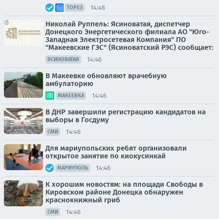
14:46
ТОРЕЗ
Николай Руппель: Ясиноватая, диспетчер
Донецкого Энергетического филиала АО "Юго-
Западная Электросетевая Компания" ПО
"Макеевские ГЭС" (Ясиноватский РЭС) сообщает:
14:46
ЯСИНОВАТАЯ
В Макеевке обновляют врачебную
амбулаторию
14:46
МАКЕЕВКА
В ДНР завершили регистрацию кандидатов на
выборы в Госдуму
14:46
СМИ
Для мариупольских ребят организовали
открытое занятие по киокусинкай
14:46
МАРИУПОЛЬ
К хорошим новостям: на площади Свободы в
Кировском районе Донецка обнаружен
краснокнижный гриб
14:46
СМИ