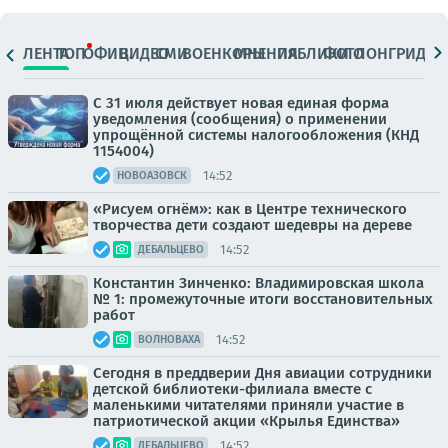
ЛЕНТА
ТОП
ОФИЦ.
ВИДЕО
СМИ
ВОЕНКОРЫ
МНЕНИЯ
ПАБЛИКИ
ФОТО
ЛОНГРИДЫ
С 31 июля действует новая единая форма
уведомления (сообщения) о применении
упрощённой системы налогообложения (КНД
1154004)
14:52
НОВОАЗОВСК
«Рисуем огнём»: как в Центре технического
творчества дети создают шедевры на дереве
14:52
ДЕБАЛЬЦЕВО
Константин Зинченко: Владимировская школа
№ 1: промежуточные итоги восстановительных
работ
14:52
ВОЛНОВАХА
Сегодня в преддверии Дня авиации сотрудники
детской библиотеки-филиала вместе с
маленькими читателями приняли участие в
патриотической акции «Крылья Единства»
14:52
ДЕБАЛЬЦЕВО