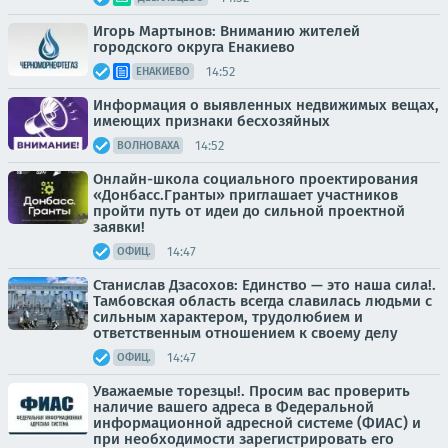
Игорь Мартынов: Вниманию жителей
городского округа Енакиево
14:52
ЕНАКИЕВО
Информация о выявленных недвижимых вещах,
имеющих признаки бесхозяйных
14:52
ВОЛНОВАХА
Онлайн-школа социального проектирования
«Донбасс.Гранты» приглашает участников
пройти путь от идеи до сильной проектной
заявки!
14:47
ОФИЦ.
Станислав Дзасохов: Единство — это наша сила!.
Тамбовская область всегда славилась людьми с
сильным характером, трудолюбием и
ответственным отношением к своему делу
14:47
ОФИЦ.
Уважаемые торезцы!. Просим вас проверить
наличие вашего адреса в Федеральной
информационной адресной системе (ФИАС) и
при необходимости зарегистрировать его