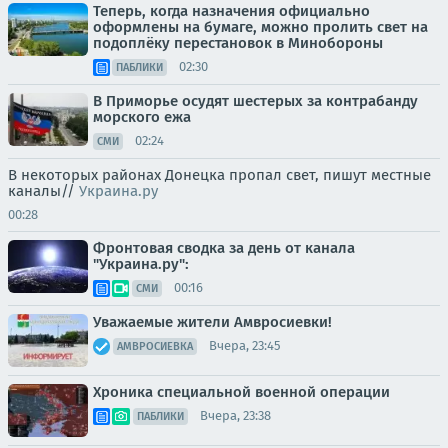
Теперь, когда назначения официально
оформлены на бумаге, можно пролить свет на
подоплёку перестановок в Минобороны
02:30
ПАБЛИКИ
В Приморье осудят шестерых за контрабанду
морского ежа
02:24
СМИ
В некоторых районах Донецка пропал свет, пишут местные
каналы//
Украина.ру
00:28
Фронтовая сводка за день от канала
"Украина.ру":
00:16
СМИ
Уважаемые жители Амвросиевки!
Вчера, 23:45
АМВРОСИЕВКА
Хроника специальной военной операции
Вчера, 23:38
ПАБЛИКИ