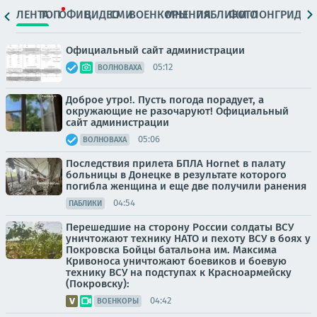
ЛЕНТА
ТОП
ОФИЦ.
ВИДЕО
СМИ
ВОЕНКОРЫ
МНЕНИЯ
ПАБЛИКИ
ФОТО
ЛОНГРИДЫ
Официальный сайт администрации
05:12
ВОЛНОВАХА
Доброе утро!. Пусть погода порадует, а
окружающие не разочаруют! Официальный
сайт администрации
05:06
ВОЛНОВАХА
Последствия прилета БПЛА Hornet в палату
больницы в Донецке в результате которого
погибла женщина и еще две получили ранения
04:54
ПАБЛИКИ
Перешедшие на сторону России солдаты ВСУ
уничтожают технику НАТО и пехоту ВСУ в боях у
Покровска Бойцы батальона им. Максима
Кривоноса уничтожают боевиков и боевую
технику ВСУ на подступах к Красноармейску
(Покровску):
04:42
ВОЕНКОРЫ