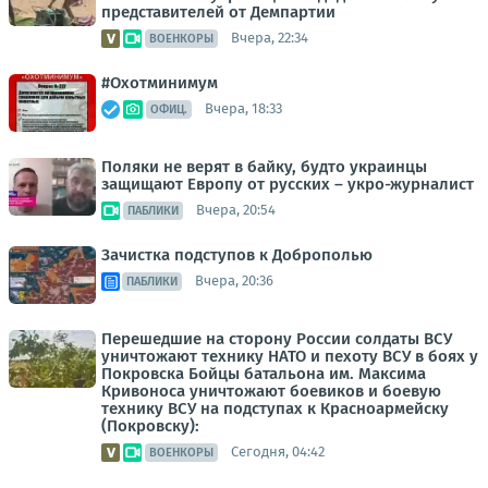
представителей от Демпартии
Вчера, 22:34
ВОЕНКОРЫ
#Охотминимум
Вчера, 18:33
ОФИЦ.
Поляки не верят в байку, будто украинцы
защищают Европу от русских – укро-журналист
Вчера, 20:54
ПАБЛИКИ
Зачистка подступов к Доброполью
Вчера, 20:36
ПАБЛИКИ
Перешедшие на сторону России солдаты ВСУ
уничтожают технику НАТО и пехоту ВСУ в боях у
Покровска Бойцы батальона им. Максима
Кривоноса уничтожают боевиков и боевую
технику ВСУ на подступах к Красноармейску
(Покровску):
Сегодня, 04:42
ВОЕНКОРЫ