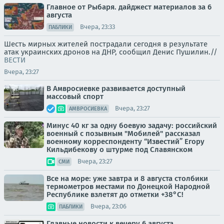
Главное от Рыбаря. дайджест материалов за 6
августа
Вчера, 23:33
ПАБЛИКИ
Шесть мирных жителей пострадали сегодня в результате
атак украинских дронов на ДНР, сообщил Денис Пушилин.//
ВЕСТИ
Вчера, 23:27
В Амвросиевке развивается доступный
массовый спорт
Вчера, 23:27
АМВРОСИЕВКА
Минус 40 кг за одну боевую задачу: российский
военный с позывным "Мобилей" рассказал
военному корреспонденту “Известий” Егору
Кильдибекову о штурме под Славянском
Вчера, 23:27
СМИ
Все на море: уже завтра и 8 августа столбики
термометров местами по Донецкой Народной
Республике взлетят до отметки +38°C!
Вчера, 23:06
ПАБЛИКИ
Главные новости к вечеру 6 августа