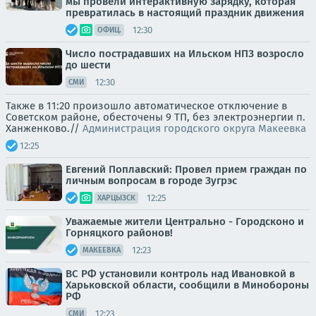
мы провели интерактивную зарядку, которая
превратилась в настоящий праздник движения
12:30
ОФИЦ.
Число пострадавших на Ильском НПЗ возросло
до шести
12:30
СМИ
Также в 11:20 произошло автоматическое отключение в
Советском районе, обесточены 9 ТП, без электроэнергии п.
Ханженково.//
Администрация городского округа Макеевка
12:25
Евгений Поплавский: Провел прием граждан по
личным вопросам в городе Зугрэс
12:25
ХАРЦЫЗСК
Уважаемые жители Центрально - Городсконо и
Горняцкого районов!
12:23
МАКЕЕВКА
ВС РФ установили контроль над Ивановкой в
Харьковской области, сообщили в Минобороны
РФ
12:23
СМИ