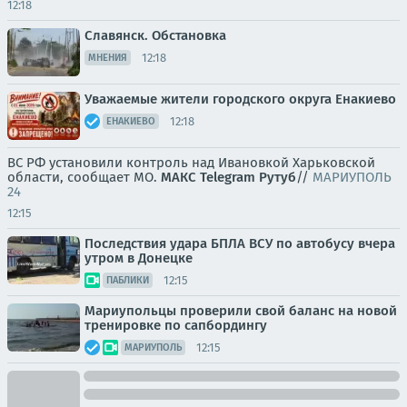
12:18
Славянск. Обстановка
12:18
МНЕНИЯ
Уважаемые жители городского округа Енакиево
12:18
ЕНАКИЕВО
ВС РФ установили контроль над Ивановкой Харьковской
области, сообщает МО.
МАКС
Telegram
Рутуб
//
МАРИУПОЛЬ
24
12:15
Последствия удара БПЛА ВСУ по автобусу вчера
утром в Донецке
12:15
ПАБЛИКИ
Мариупольцы проверили свой баланс на новой
тренировке по сапбордингу
12:15
МАРИУПОЛЬ