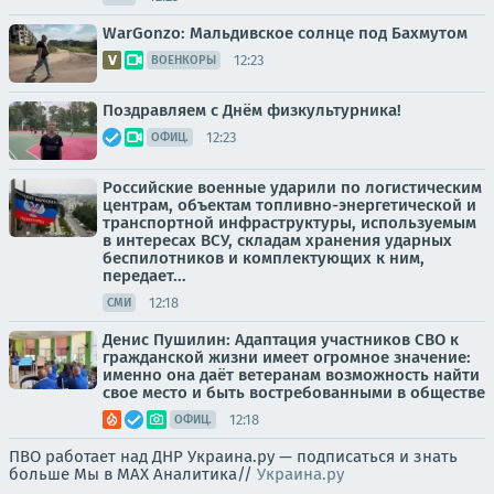
WarGonzo: Мальдивское солнце под Бахмутом
12:23
ВОЕНКОРЫ
Поздравляем с Днём физкультурника!
12:23
ОФИЦ.
Российские военные ударили по логистическим
центрам, объектам топливно-энергетической и
транспортной инфраструктуры, используемым
в интересах ВСУ, складам хранения ударных
беспилотников и комплектующих к ним,
передает...
12:18
СМИ
Денис Пушилин: Адаптация участников СВО к
гражданской жизни имеет огромное значение:
именно она даёт ветеранам возможность найти
свое место и быть востребованными в обществе
12:18
ОФИЦ.
ПВО работает над ДНР Украина.ру — подписаться и знать
больше Мы в MAX Аналитика//
Украина.ру