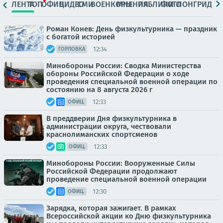
ЛЕНТА
ТОП
ОФИЦ.
ВИДЕО
СМИ
ВОЕНКОРЫ
МНЕНИЯ
ПАБЛИКИ
ФОТО
ЛОНГРИДЫ
Роман Конев: День физкультурника — праздник
с богатой историей
12:34
ГОРЛОВКА
Минобороны России: Сводка Министерства
обороны Российской Федерации о ходе
проведения специальной военной операции по
состоянию на 8 августа 2026 г
12:33
ОФИЦ.
В преддверии Дня физкультурника в
администрации округа, чествовали
краснолиманских спортсменов
12:33
ОФИЦ.
Минобороны России: Вооруженные Силы
Российской Федерации продолжают
проведение специальной военной операции
12:30
ОФИЦ.
Зарядка, которая зажигает. В рамках
Всероссийской акции ко Дню физкультурника