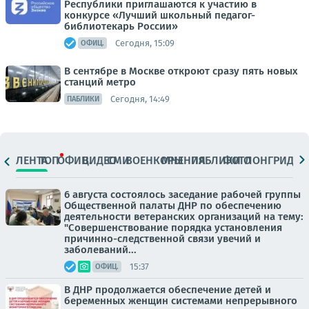
Республики приглашаются к участию в
конкурсе «Лучший школьный педагог-
библиотекарь России»
Сегодня, 15:09
ОФИЦ.
В сентябре в Москве откроют сразу пять новых
станций метро
Сегодня, 14:49
ПАБЛИКИ
ЛЕНТА
ТОП
ОФИЦ.
ВИДЕО
СМИ
ВОЕНКОРЫ
МНЕНИЯ
ПАБЛИКИ
ФОТО
ЛОНГРИДЫ
6 августа состоялось заседание рабочей группы
Общественной палаты ДНР по обеспечению
деятельности ветеранских организаций на тему:
"Совершенствование порядка установления
причинно-следственной связи увечий и
заболеваний...
15:37
ОФИЦ.
В ДНР продолжается обеспечение детей и
беременных женщин системами непрерывного