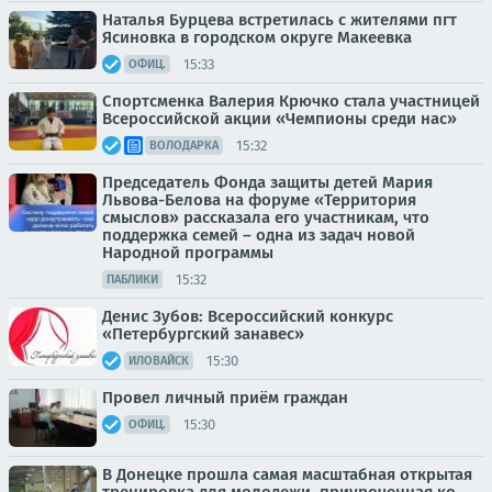
Наталья Бурцева встретилась с жителями пгт
Ясиновка в городском округе Макеевка
15:33
ОФИЦ.
Спортсменка Валерия Крючко стала участницей
Всероссийской акции «Чемпионы среди нас»
15:32
ВОЛОДАРКА
Председатель Фонда защиты детей Мария
Львова-Белова на форуме «Территория
смыслов» рассказала его участникам, что
поддержка семей – одна из задач новой
Народной программы
15:32
ПАБЛИКИ
Денис Зубов: Всероссийский конкурс
«Петербургский занавес»
15:30
ИЛОВАЙСК
Провел личный приём граждан
15:30
ОФИЦ.
В Донецке прошла самая масштабная открытая