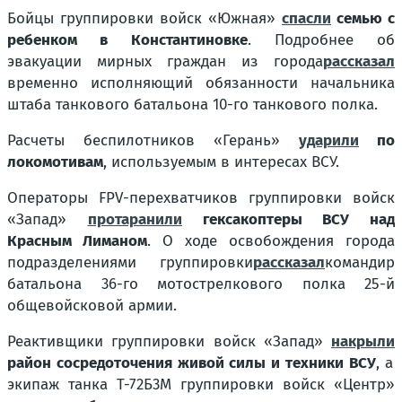
Бойцы группировки войск «Южная»
спасли
семью с
ребенком в Константиновке
. Подробнее об
эвакуации мирных граждан из города
рассказал
временно исполняющий обязанности начальника
штаба танкового батальона 10-го танкового полка.
Расчеты беспилотников «Герань»
ударили
по
локомотивам
, используемым в интересах ВСУ.
Операторы FPV-перехватчиков группировки войск
«Запад»
протаранили
гексакоптеры ВСУ над
Красным Лиманом
. О ходе освобождения города
подразделениями группировки
рассказал
командир
батальона 36-го мотострелкового полка 25-й
общевойсковой армии.
Реактивщики группировки войск «Запад»
накрыли
район сосредоточения живой силы и техники ВСУ
, а
экипаж танка Т-72Б3М группировки войск «Центр»