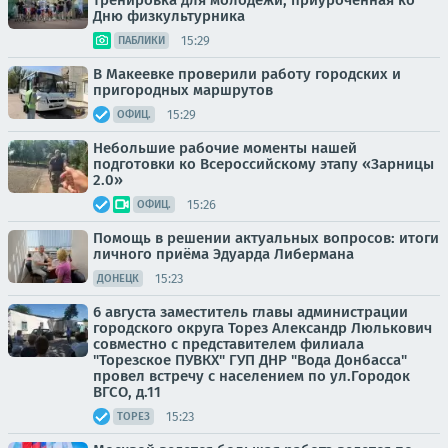
тренировка для молодежи, приуроченная ко
Дню физкультурника
15:29
ПАБЛИКИ
В Макеевке проверили работу городских и
пригородных маршрутов
15:29
ОФИЦ.
Небольшие рабочие моменты нашей
подготовки ко Всероссийскому этапу «Зарницы
2.0»
15:26
ОФИЦ.
Помощь в решении актуальных вопросов: итоги
личного приёма Эдуарда Либермана
15:23
ДОНЕЦК
6 августа заместитель главы администрации
городского округа Торез Александр Люлькович
совместно с представителем филиала
"Торезское ПУВКХ" ГУП ДНР "Вода Донбасса"
провел встречу с населением по ул.Городок
ВГСО, д.11
15:23
ТОРЕЗ