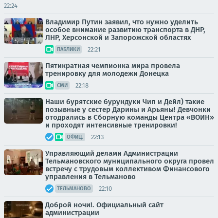
22:24
Владимир Путин заявил, что нужно уделить
особое внимание развитию транспорта в ДНР,
ЛНР, Херсонской и Запорожской областях
22:21
ПАБЛИКИ
Пятикратная чемпионка мира провела
тренировку для молодежи Донецка
22:18
СМИ
Наши бурятские бурундуки Чип и Дейл) такие
позывные у сестер Дарины и Арьяны! Девчонки
отодрались в Сборную команды Центра «ВОИН»
и проходят интенсивные тренировки!
22:13
ОФИЦ.
Управляющий делами Администрации
Тельмановского муниципального округа провел
встречу с трудовым коллективом Финансового
управления в Тельманово
22:10
ТЕЛЬМАНОВО
Доброй ночи!. Официальный сайт
администрации