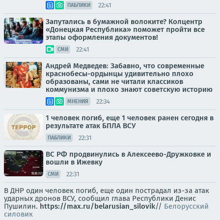
22:41
ПАБЛИКИ
Запутались в бумажной волоките? Колцентр
«Донецкая Республика» поможет пройти все
этапы оформления документов!
22:41
СМИ
Андрей Медведев: Забавно, что современные
краснобесы-ордынцы удивительно плохо
образованы, сами не читали классиков
коммунизма и плохо знают советскую историю
22:34
МНЕНИЯ
1 человек погиб, еще 1 человек ранен сегодня в
результате атак БПЛА ВСУ
22:31
ПАБЛИКИ
ВС РФ продвинулись в Алексеево-Дружковке и
вошли в Ижевку
22:31
СМИ
В ДНР один человек погиб, еще один пострадал из-за атак
ударных дронов ВСУ, сообщил глава Республики Денис
Пушилин.
https://max.ru/belarusian_silovik
//
Белорусский
силовик