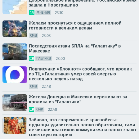
Добропольское направление. Российская армия
зашла в Новогришино
23:10
МНЕНИЯ
Желаем проснуться с ощущением полной
готовности к великим делам
23:03
СМИ
Последствия атаки БПЛА на "Галактику" в
Макеевке
23:00
ПАБЛИКИ
Подписчики «Блокнот» сообщают, что кролик
из ТЦ «Галактика» умер своей смертью
несколько недель назад
22:48
СМИ
Жители Донецка и Макеевки переживают за
кролика из "Галактики"
22:48
СМИ
Забавно, что современные краснобесы-
ордынцы удивительно плохо образованы, сами
не читали классиков коммунизма и плохо знают
советскую историю