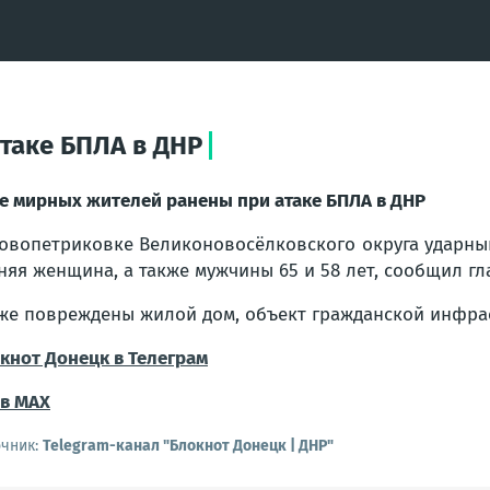
таке БПЛА в ДНР
е мирных жителей ранены при атаке БПЛА в ДНР
овопетриковке Великоновосёлковского округа ударный
няя женщина, а также мужчины 65 и 58 лет, сообщил г
же повреждены жилой дом, объект гражданской инфра
кнот Донецк в Телеграм
в МАХ
очник:
Telegram-канал "Блокнот Донецк | ДНР"