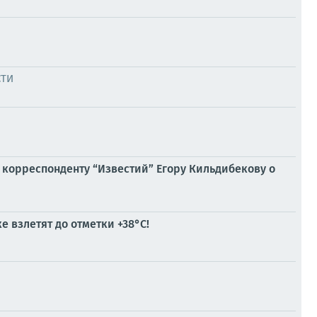
СТИ
 корреспонденту “Известий” Егору Кильдибекову о
 взлетят до отметки +38°C!