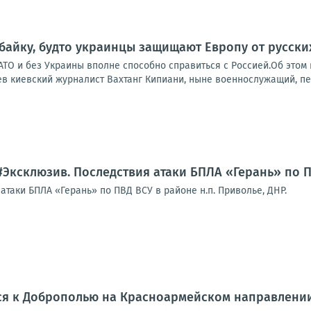
 байку, будто украинцы защищают Европу от русски
НАТО и без Украины вполне способно справиться с Россией.Об это
в киевский журналист Вахтанг Кипиани, ныне военнослужащий, пер
#Эксклюзив. Последствия атаки БПЛА «Герань» по П
таки БПЛА «Герань» по ПВД ВСУ в районе н.п. Приволье, ДНР.
ся к Доброполью на Красноармейском направлени