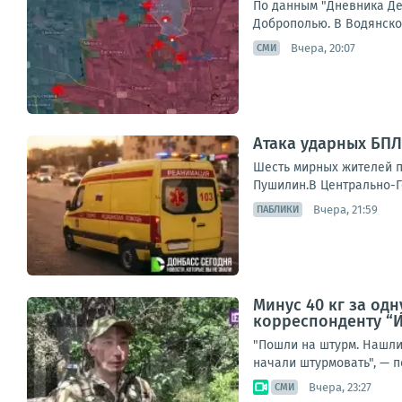
По данным "Дневника Де
Доброполью. В Водянском
Вчера, 20:07
СМИ
Атака ударных БПЛ
Шесть мирных жителей п
Пушилин.В Центрально-Го
Вчера, 21:59
ПАБЛИКИ
Минус 40 кг за од
корреспонденту “И
"Пошли на штурм. Нашли 
начали штурмовать", — п
Вчера, 23:27
СМИ