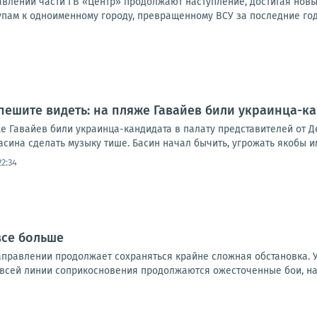
влении части ГВ «Центр» продолжают наступление, достигая новы
упам к одноименному городу, превращенному ВСУ за последние годы
пешите видеть: на пляже Гавайев били украинца-ка
е Гавайев били украинца-кандидата в палату представителей от Д
ина сделать музыку тише. Басин начал бычить, угрожать якобы им
22:34
все больше
правлении продолжает сохраняться крайне сложная обстановка. 
 всей линии соприкосновения продолжаются ожесточенные бои, на 