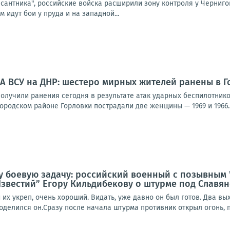
сантника", российские войска расширили зону контроля у Черниго
 идут бои у пруда и на западной...
А ВСУ на ДНР: шестеро мирных жителей ранены в Г
олучили ранения сегодня в результате атак ударных беспилотнико
родском районе Горловки пострадали две женщины — 1969 и 1966..
ну боевую задачу: российский военный с позывным
звестий” Егору Кильдибекову о штурме под Славя
их укреп, очень хороший. Видать, уже давно он был готов. Два в
оделился он.Сразу после начала штурма противник открыл огонь, п