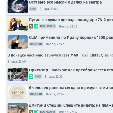
Оставьте все мысли о делах на завтра
Вчера, 23:03
СМИ
Путин заслушал доклад командира 76-й ди
Вчера, 22:58
ВОЕНКОРЫ
США применили по Ирану порядка 1300 рак
Вчера, 22:42
ПАБЛИКИ
MAX
TG
Связь
В Донецке частично вернулся свет
|
|
//
Донб
Вчера, 22:40
Ориентир - Москва: как преображается с
Вчера, 22:36
СМИ
6 человек ранены сегодня в результате ата
Вчера, 22:34
ПАБЛИКИ
Дмитрий Стешин: Спешите видеть: на пляж
Вчера, 22:34
ВОЕНКОРЫ