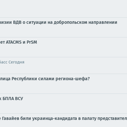
визии ВДВ о ситуации на добропольском направлении
ет ATACMS и PrSM
асс Сегодня
толица Республики силами региона-шефа?
к БПЛА ВСУ
е Гавайев били украинца-кандидата в палату представите