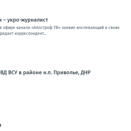
х – укро-журналист
м в эфире канала «Апостроф ТВ» заявил воспевающий в своих
едает корреспондент...
ВД ВСУ в районе н.п. Приволье, ДНР
и