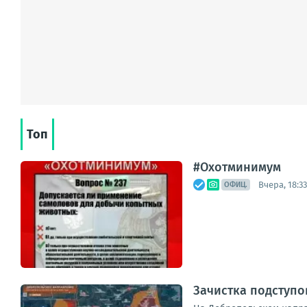
Топ
#Охотминимум
Вчера, 18:33
ОФИЦ.
Зачистка подступо