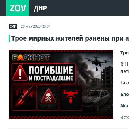
ZOV
ДНР
20 мая 2026, 23:01
СМИ
Трое мирных жителей ранены при а
Тро
В Н
лет
Так
Бло
Мы 
Ист