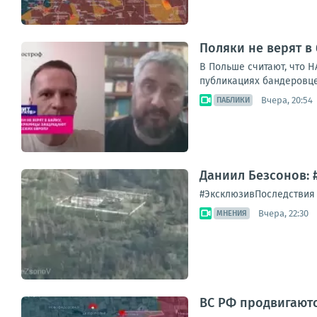
Поляки не верят в
В Польше считают, что 
публикациях бандеровце
Вчера, 20:54
ПАБЛИКИ
Даниил Безсонов: 
#ЭксклюзивПоследствия а
Вчера, 22:30
МНЕНИЯ
ВС РФ продвигают