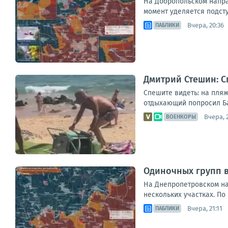
На Добропольском напра
момент уделяется подст
Вчера, 20:36
ПАБЛИКИ
Дмитрий Стешин: С
Спешите видеть: на пляж
отдыхающий попросил Бас
Вчера, 
ВОЕНКОРЫ
Одиночных групп 
На Днепропетровском на
нескольких участках. По
Вчера, 21:11
ПАБЛИКИ