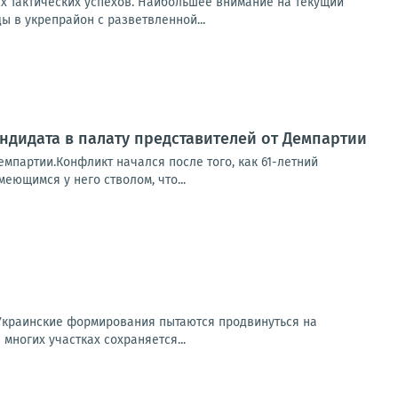
х тактических успехов. Наибольшее внимание на текущий
 в укрепрайон с разветвленной...
ндидата в палату представителей от Демпартии
емпартии.Конфликт начался после того, как 61-летний
еющимся у него стволом, что...
Украинские формирования пытаются продвинуться на
многих участках сохраняется...