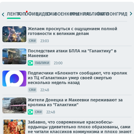
ЛЕНТА
ТОП
ОФИЦ.
ВИДЕО
СМИ
ВОЕНКОРЫ
МНЕНИЯ
ПАБЛИКИ
ФОТО
ЛОНГРИДЫ
Желаем проснуться с ощущением полной
готовности к великим делам
23:03
СМИ
Последствия атаки БПЛА на "Галактику" в
Макеевке
23:00
ПАБЛИКИ
Подписчики «Блокнот» сообщают, что кролик
из ТЦ «Галактика» умер своей смертью
несколько недель назад
22:48
СМИ
Жители Донецка и Макеевки переживают за
кролика из "Галактики"
22:48
СМИ
Забавно, что современные краснобесы-
ордынцы удивительно плохо образованы, сами
не читали классиков коммунизма и плохо знают