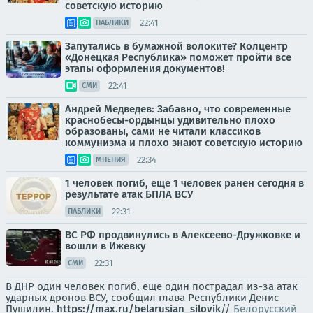
советскую историю
22:41
ПАБЛИКИ
Запутались в бумажной волоките? Колцентр
«Донецкая Республика» поможет пройти все
этапы оформления документов!
22:41
СМИ
Андрей Медведев: Забавно, что современные
краснобесы-ордынцы удивительно плохо
образованы, сами не читали классиков
коммунизма и плохо знают советскую историю
22:34
МНЕНИЯ
1 человек погиб, еще 1 человек ранен сегодня в
результате атак БПЛА ВСУ
22:31
ПАБЛИКИ
ВС РФ продвинулись в Алексеево-Дружковке и
вошли в Ижевку
22:31
СМИ
В ДНР один человек погиб, еще один пострадал из-за атак
ударных дронов ВСУ, сообщил глава Республики Денис
Пушилин.
https://max.ru/belarusian_silovik
//
Белорусский