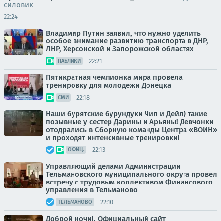
силовик
22:24
Владимир Путин заявил, что нужно уделить
особое внимание развитию транспорта в ДНР,
ЛНР, Херсонской и Запорожской областях
22:21
ПАБЛИКИ
Пятикратная чемпионка мира провела
тренировку для молодежи Донецка
22:18
СМИ
Наши бурятские бурундуки Чип и Дейл) такие
позывные у сестер Дарины и Арьяны! Девчонки
отодрались в Сборную команды Центра «ВОИН»
и проходят интенсивные тренировки!
22:13
ОФИЦ.
Управляющий делами Администрации
Тельмановского муниципального округа провел
встречу с трудовым коллективом Финансового
управления в Тельманово
22:10
ТЕЛЬМАНОВО
Доброй ночи!. Официальный сайт