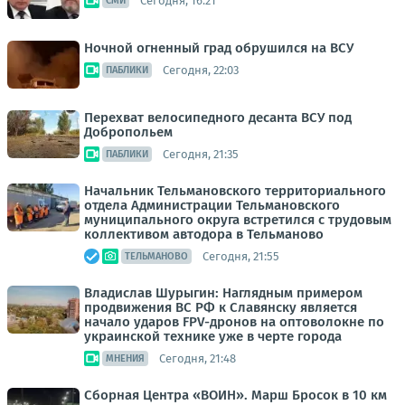
Сегодня, 16:21
СМИ
Ночной огненный град обрушился на ВСУ
Сегодня, 22:03
ПАБЛИКИ
Перехват велосипедного десанта ВСУ под
Добропольем
Сегодня, 21:35
ПАБЛИКИ
Начальник Тельмановского территориального
отдела Администрации Тельмановского
муниципального округа встретился с трудовым
коллективом автодора в Тельманово
Сегодня, 21:55
ТЕЛЬМАНОВО
Владислав Шурыгин: Наглядным примером
продвижения ВС РФ к Славянску является
начало ударов FPV-дронов на оптоволокне по
украинской технике уже в черте города
Сегодня, 21:48
МНЕНИЯ
Сборная Центра «ВОИН». Марш Бросок в 10 км