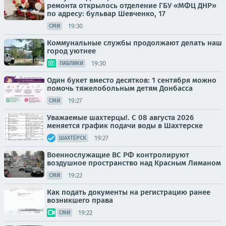
ремонта открылось отделение ГБУ «МФЦ ДНР»
по адресу: бульвар Шевченко, 17
19:30
СМИ
Коммунальные службы продолжают делать наш
город уютнее
19:30
ПАБЛИКИ
Один букет вместо десятков: 1 сентября можно
помочь тяжелобольным детям Донбасса
19:27
СМИ
Уважаемые шахтерцы!. С 08 августа 2026
меняется график подачи воды в Шахтерске
19:27
ШАХТЁРСК
Военнослужащие ВС РФ контролируют
воздушное пространство над Красным Лиманом
19:22
СМИ
Как подать документы на регистрацию ранее
возникшего права
19:22
СМИ