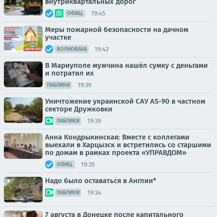
внутриквартальных дорог
19:45
ОФИЦ.
Меры пожарной безопасности на дачном
участке
19:42
ВОЛНОВАХА
В Мариуполе мужчина нашёл сумку с деньгами
и потратил их
19:39
ПАБЛИКИ
Уничтожение украинской САУ AS-90 в частном
секторе Дружковки
19:39
ПАБЛИКИ
Анна Кондрыкинская: Вместе с коллегами
выехали в Харцызск и встретились со старшими
по домам в рамках проекта «УПРАВДОМ»
19:35
ОФИЦ.
Надо было оставаться в Англии*
19:34
ПАБЛИКИ
7 августа в Донецке после капитального