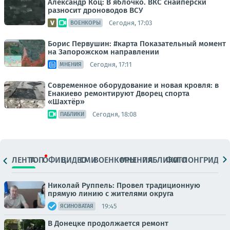
Александр Коц: В яблочко. ВКС снайперски
разносит дроноводов ВСУ
Сегодня, 17:03
ВОЕНКОРЫ
Борис Первушин: #карта Показательный момент
на Запорожском направлении
Сегодня, 17:11
МНЕНИЯ
Современное оборудование и новая кровля: в
Енакиево ремонтируют Дворец спорта
«Шахтёр»
Сегодня, 18:08
ПАБЛИКИ
ЛЕНТА
ТОП
ОФИЦ.
ВИДЕО
СМИ
ВОЕНКОРЫ
МНЕНИЯ
ПАБЛИКИ
ФОТО
ЛОНГРИДЫ
Николай Руппель: Провел традиционную
прямую линию с жителями округа
19:45
ЯСИНОВАТАЯ
В Донецке продолжается ремонт