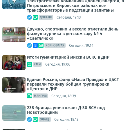
Электросетевая Компания» «Донецкэнерго», в
Петровском и Кировском районах все
трансформаторные подстанции запитаны
Сегодня, 19:13
ДОНЕЦК
Дружно, спортивно и весело отметили День
физкультурника в детском саду № 4
«Светлячок»
Сегодня, 19:14
ЯСИНОВАТАЯ
Итоги гуманитарной миссии ВСКС в ДНР
Сегодня, 19:06
СМИ
Единая Россия, фонд «Наша Правда» и ЦБСТ
передали технику бойцам группировки
«Центр» в ДНР
Сегодня, 18:39
МАНГУШ
238 бригада уничтожает Д-30 ВСУ под
Новотроицким
Сегодня, 18:13
ОФИЦ.