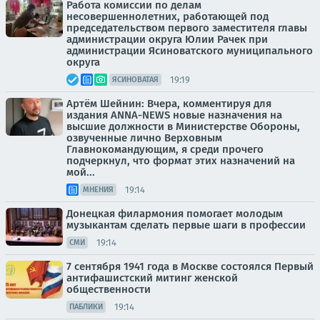
Работа комиссии по делам
несовершеннолетних, работающей под
председательством первого заместителя главы
администрации округа Юлии Рачек при
администрации Ясиноватского муниципального
округа
19:19
ЯСИНОВАТАЯ
Артём Шейнин: Вчера, комментируя для
издания ANNA-NEWS новые назначения на
высшие должности в Министерстве Обороны,
озвученные лично Верховным
Главнокомандующим, я среди прочего
подчеркнул, что формат этих назначений на
мой...
19:14
МНЕНИЯ
Донецкая филармония помогает молодым
музыкантам сделать первые шаги в профессии
19:14
СМИ
7 сентября 1941 года в Москве состоялся Первый
антифашистский митинг женской
общественности
19:14
ПАБЛИКИ