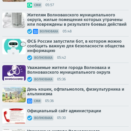
05:57
СМИ
Жителям Волновахского муниципального
округа, жилые помещения которых утрачены
или повреждены в результате боевых действий
05:48
ВОЛНОВАХА
ФСБ России запустили бот, в котором можно
сообщить важную для безопасности общества
информацию
05:42
ВОЛНОВАХА
Уважаемые жители города Волноваха и
Волновахского муниципального округа
05:36
ВОЛНОВАХА
День кошек, офтальмолога, физкультурника и
альпинизма
05:36
СМИ
Официальный сайт администрации
05:30
ВОЛНОВАХА