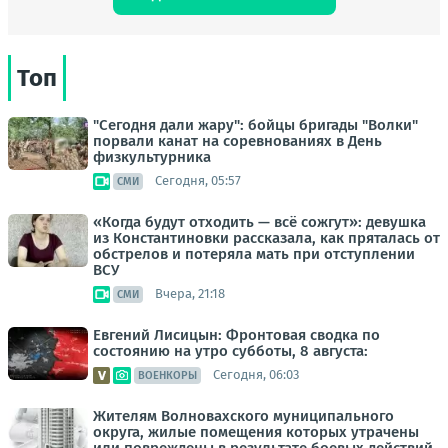
Топ
"Сегодня дали жару": бойцы бригады "Волки"
порвали канат на соревнованиях в День
физкультурника
Сегодня, 05:57
СМИ
«Когда будут отходить — всё сожгут»: девушка
из Константиновки рассказала, как пряталась от
обстрелов и потеряла мать при отступлении
ВСУ
Вчера, 21:18
СМИ
Евгений Лисицын: Фронтовая сводка по
состоянию на утро субботы, 8 августа:
Сегодня, 06:03
ВОЕНКОРЫ
Жителям Волновахского муниципального
округа, жилые помещения которых утрачены
или повреждены в результате боевых действий