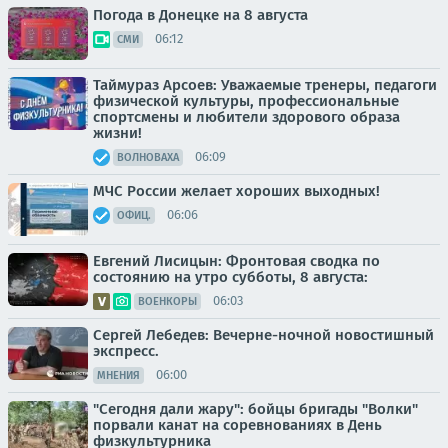
Погода в Донецке на 8 августа
06:12
СМИ
Таймураз Арсоев: Уважаемые тренеры, педагоги
физической культуры, профессиональные
спортсмены и любители здорового образа
жизни!
06:09
ВОЛНОВАХА
МЧС России желает хороших выходных!
06:06
ОФИЦ.
Евгений Лисицын: Фронтовая сводка по
состоянию на утро субботы, 8 августа:
06:03
ВОЕНКОРЫ
Сергей Лебедев: Вечерне-ночной новостишный
экспресс.
06:00
МНЕНИЯ
"Сегодня дали жару": бойцы бригады "Волки"
порвали канат на соревнованиях в День
физкультурника