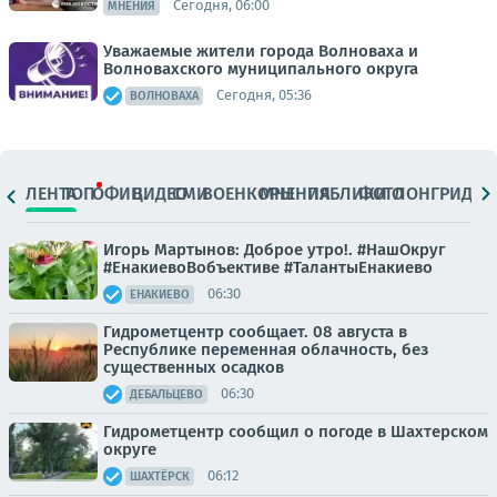
Сегодня, 06:00
МНЕНИЯ
Уважаемые жители города Волноваха и
Волновахского муниципального округа
Сегодня, 05:36
ВОЛНОВАХА
ЛЕНТА
ТОП
ОФИЦ.
ВИДЕО
СМИ
ВОЕНКОРЫ
МНЕНИЯ
ПАБЛИКИ
ФОТО
ЛОНГРИДЫ
Игорь Мартынов: Доброе утро!. #НашОкруг
#ЕнакиевоВобъективе #ТалантыЕнакиево
06:30
ЕНАКИЕВО
Гидрометцентр сообщает. 08 августа в
Республике переменная облачность, без
существенных осадков
06:30
ДЕБАЛЬЦЕВО
Гидрометцентр сообщил о погоде в Шахтерском
округе
06:12
ШАХТЁРСК