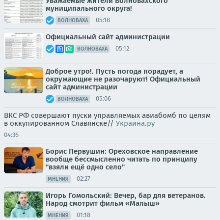
Уважаемые жители Волновахского
муниципального округа!
05:18
ВОЛНОВАХА
Официальный сайт администрации
05:12
ВОЛНОВАХА
Доброе утро!. Пусть погода порадует, а
окружающие не разочаруют! Официальный
сайт администрации
05:06
ВОЛНОВАХА
ВКС РФ совершают пуски управляемых авиабомб по целям
в оккупированном Славянске//
Украина.ру
04:36
Борис Первушин: Ореховское направление
вообще бессмысленно читать по принципу
"взяли ещё одно село"
02:27
МНЕНИЯ
Игорь Гомольский: Вечер, бар для ветеранов.
Народ смотрит фильм «Малыш»
01:18
МНЕНИЯ