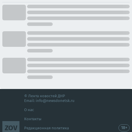
© Лента новостей ДНР
Email:
info@newsdonetsk.ru
О нас
Контакты
ZOV
18+
Редакционная политика