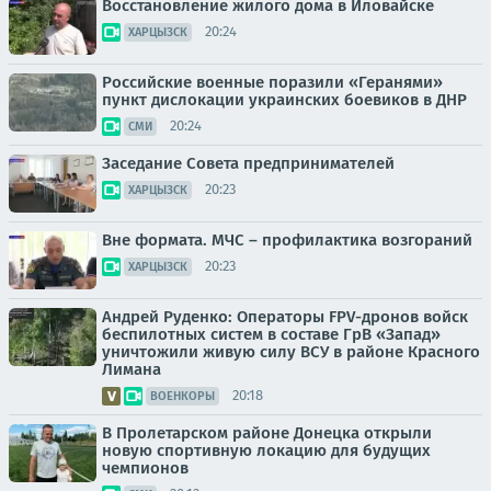
Восстановление жилого дома в Иловайске
20:24
ХАРЦЫЗСК
Российские военные поразили «Геранями»
пункт дислокации украинских боевиков в ДНР
20:24
СМИ
Заседание Совета предпринимателей
20:23
ХАРЦЫЗСК
Вне формата. МЧС – профилактика возгораний
20:23
ХАРЦЫЗСК
Андрей Руденко: Операторы FPV-дронов войск
беспилотных систем в составе ГрВ «Запад»
уничтожили живую силу ВСУ в районе Красного
Лимана
20:18
ВОЕНКОРЫ
В Пролетарском районе Донецка открыли
новую спортивную локацию для будущих
чемпионов