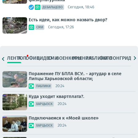
Сегодня, 18:46
ДЕБАЛЬЦЕВО
Есть идеи, как можно назвать двор?
Сегодня, 17:26
СМИ
ЛЕНТА
ТОП
ОФИЦ.
ВИДЕО
СМИ
ВОЕНКОРЫ
МНЕНИЯ
ПАБЛИКИ
ФОТО
ЛОНГРИДЫ
Поражение ПУ БПЛА ВСУ:. - артудар в селе
Липцы Харьковской области;
20:24
ПАБЛИКИ
Куда уходит квартплата?.
20:24
ХАРЦЫЗСК
Подключаемся к «Моей школе»
20:24
ХАРЦЫЗСК