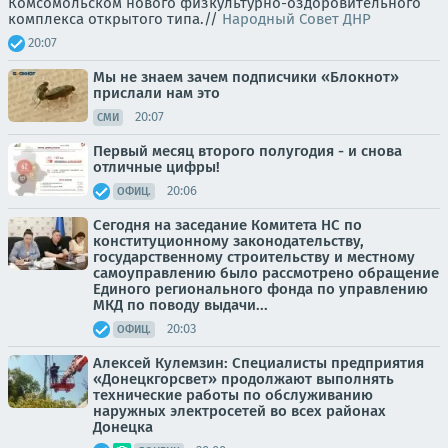
Комсомольском нового физкультурно-оздоровительного
комплекса открытого типа.//
Народный Совет ДНР
20:07
Мы не знаем зачем подписчики «Блокнот»
прислали нам это
20:07
СМИ
Первый месяц второго полугодия - и снова
отличные цифры!
20:06
ОФИЦ.
Сегодня на заседание Комитета НС по
конституционному законодательству,
государственному строительству и местному
самоуправлению было рассмотрено обращение
Единого регионального фонда по управлению
МКД по поводу выдачи...
20:03
ОФИЦ.
Алексей Кулемзин: Специалисты предприятия
«Донецкгорсвет» продолжают выполнять
технические работы по обслуживанию
наружных электросетей во всех районах
Донецка