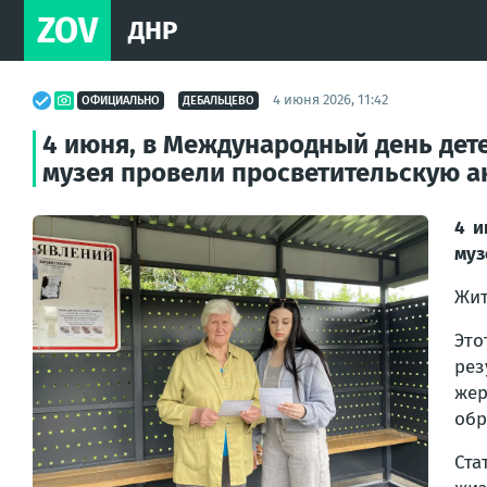
ZOV
ДНР
4 июня 2026, 11:42
ОФИЦИАЛЬНО
ДЕБАЛЬЦЕВО
4 июня, в Международный день дет
музея провели просветительскую а
4 и
муз
Жит
Это
рез
жер
обр
Ста