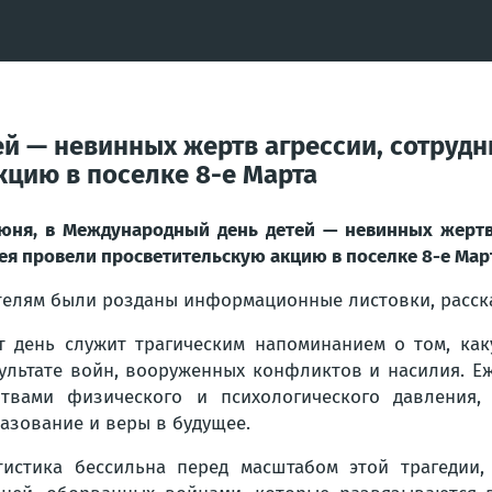
ей — невинных жертв агрессии, сотрудн
кцию в поселке 8-е Марта
юня, в Международный день детей — невинных жертв 
ея провели просветительскую акцию в поселке 8-е Мар
елям были розданы информационные листовки, расска
т день служит трагическим напоминанием о том, ка
ультате войн, вооруженных конфликтов и насилия. Е
твами физического и психологического давления,
азование и веры в будущее.
тистика бессильна перед масштабом этой трагедии