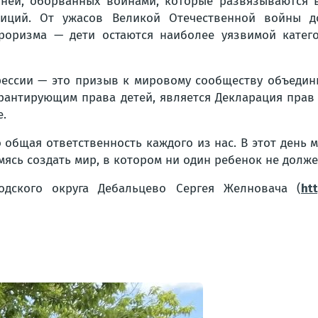
ней, оборванных войнами, которые развязываются 
иций. От ужасов Великой Отечественной войны д
роризма — дети остаются наиболее уязвимой катег
ессии — это призыв к мировому сообществу объедин
рантирующим права детей, является Декларация прав 
е.
о общая ответственность каждого из нас. В этот день
ясь создать мир, в котором ни один ребенок не должен
одского округа Дебальцево Сергея Желновача (
ht