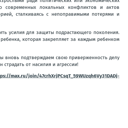
взрослыми ради политических или экономических
о современных локальных конфликтов и актов
орией, сталкиваясь с непоправимыми потерями и
ить усилия для защиты подрастающего поколения.
ребенка, которая закрепляет за каждым ребенком
 мы вновь подтверждаем свою приверженность делу
 страдать от насилия и агрессии!
tps://max.ru/join/47crhXrjPCsqT_59WUzqh6Vy31DADj-