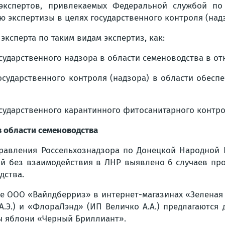
экспертов, привлекаемых Федеральной службой по
 экспертизы в целях государственного контроля (надз
эксперта по таким видам экспертиз, как:
сударственного надзора в области семеноводства в от
сударственного контроля (надзора) в области обеспе
сударственного карантинного фитосанитарного контрол
 области семеноводства
Управления Россельхознадзора по Донецкой Народной 
й без взаимодействия в ЛНР выявлено 6 случаев про
дства.
е ООО «Вайлдберриз» в интернет-магазинах «Зеленая 
 А.Э.) и «ФлораЛэнд» (ИП Величко А.А.) предлагаютс
цы яблони «Черный Бриллиант».