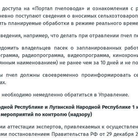
 доступа на «Портал пчеловода» и ознакомления с 
дневно поступают сведения о вносимых сельхозтоваро
дить планируемые обработки в режиме реального време
едения, например, что делать при отравлении пчел пе
едомить владельцев пасек о запланированных работ
рограмма, радиопрограмма, видеопрограмма, кинохро
ным наименованием) не ранее чем за 10 дней и не поз
цы пчел должны своевременно проинформировать сел
ах.
л необходимо немедленно обратиться в Управление.
одной Республике и Луганской Народной Республике 1
 мероприятий по контролю (надзору)
ми аттестации экспертов, привлекаемых к осуществле
ми постановлением Правительства РФ от 29 декабря 2