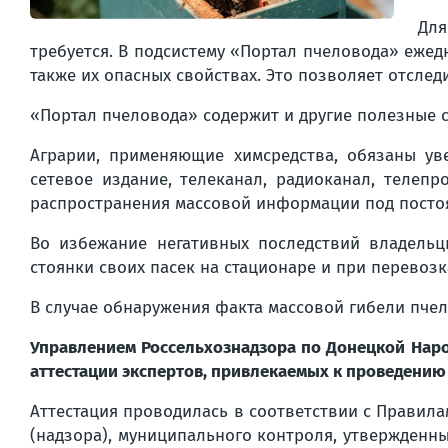
Для
требуется. В подсистему «Портал пчеловода» еже
также их опасных свойствах. Это позволяет отсле
«Портал пчеловода» содержит и другие полезные св
Аграрии, применяющие химсредства, обязаны ув
сетевое издание, телеканал, радиоканал, телеп
распространения массовой информации под постоян
Во избежание негативных последствий владель
стоянки своих пасек на стационаре и при перевозк
В случае обнаружения факта массовой гибели пче
Управлением Россельхознадзора по Донецкой Нар
аттестации экспертов, привлекаемых к проведению
Аттестация проводилась в соответствии с Правила
(надзора), муниципального контроля, утвержденны