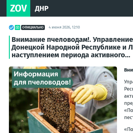
ZOV
ДНР
4 июня 2026, 12:10
ОФИЦИАЛЬНО
Внимание пчеловодам!. Управление
Донецкой Народной Республике и Лу
наступлением периода активного...
Вни
Упр
Рес
ак
пре
«По
пес
«По