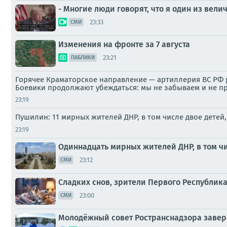
- Многие люди говорят, что я один из вел
23:33
СМИ
Изменения на фронте за 7 августа
23:21
ПАБЛИКИ
Горячее Краматорское направление — артиллерия ВС РФ р
Боевики продолжают убеждаться: мы не забываем и не п
23:19
Пушилин: 11 мирных жителей ДНР, в том числе двое детей
23:19
Одиннадцать мирных жителей ДНР, в том чи
23:12
СМИ
Сладких снов, зрители Первого Республика
23:00
СМИ
Молодёжный совет Ространснадзора завер