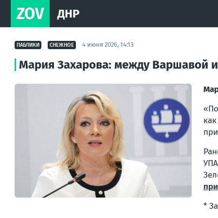
ZOV
ДНР
4 июня 2026, 14:13
ПАБЛИКИ
СНЕЖНОЕ
Мария Захарова: между Варшавой 
Мар
«По
как
при
Ран
УПА
Зел
при
* З