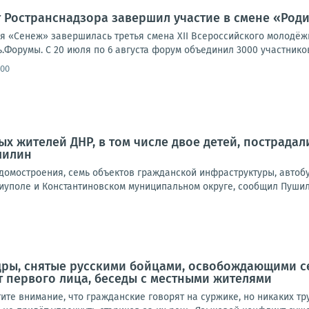
 Ространснадзора завершил участие в смене «Род
я «Сенеж» завершилась третья смена XII Всероссийского молодё
орумы. С 20 июля по 6 августа форум объединил 3000 участников и
:00
х жителей ДНР, в том числе двое детей, пострадали
шилин
омостроения, семь объектов гражданской инфраструктуры, автобу
иуполе и Константиновском муниципальном округе, сообщил Пушили
дры, снятые русскими бойцами, освобождающими с
т первого лица, беседы с местными жителями
ите внимание, что гражданские говорят на суржике, но никаких тру