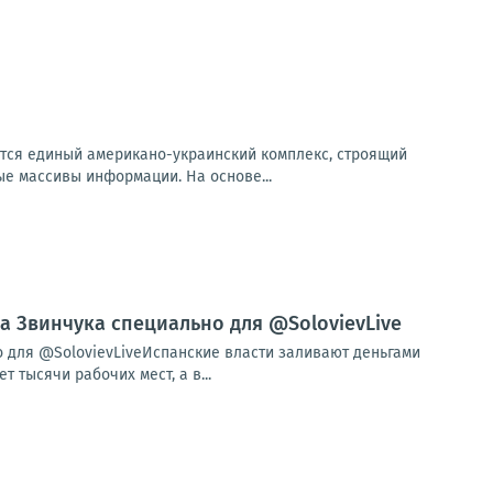
аётся единый американо-украинский комплекс, строящий
е массивы информации. На основе...
ла Звинчука специально для @SolovievLive
о для @SolovievLiveИспанские власти заливают деньгами
тысячи рабочих мест, а в...