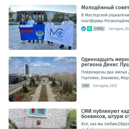
Молодёжный совет
В Мастерской управлени
платформы Росмолодёжь.Ф
Сегодня, 23
ОФИЦ.
Одиннадцать мирны
региона Денис Пу
Повреждены два жилых д
Горловке, Енакиево, Мар
Сегодня, 23:12
СМИ
СМИ публикуют ка
боевиков, штурм о
Всё, как мы любим.Обрат