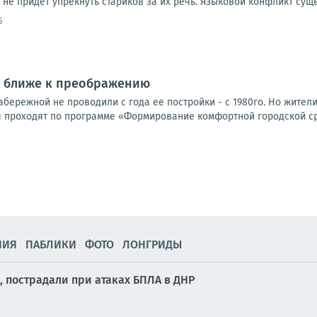
 не придёт упрекнуть стариков за их речь. Языковой конфликт сущес
5
г ближе к преображению
бережной не проводили с года ее постройки - с 1980го. Но жител
 проходят по программе «Формирование комфортной городской ср
НИЯ
ПАБЛИКИ
ФОТО
ЛОНГРИДЫ
, пострадали при атаках БПЛА в ДНР