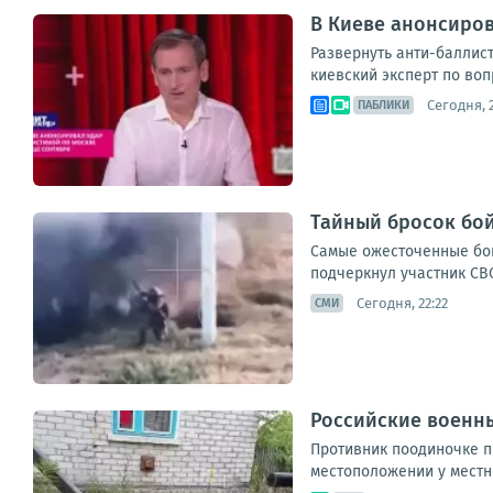
В Киеве анонсиров
Развернуть анти-баллис
киевский эксперт по воп
Сегодня, 2
ПАБЛИКИ
Тайный бросок бой
Самые ожесточенные бои
подчеркнул участник СВО
Сегодня, 22:22
СМИ
Российские военны
Противник поодиночке пы
местоположении у местны