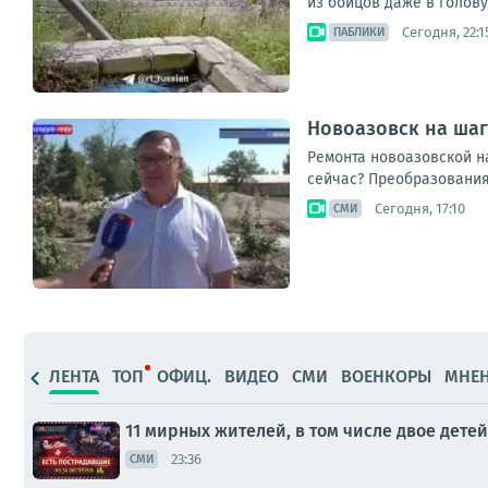
из бойцов даже в голову
Сегодня, 22:1
ПАБЛИКИ
Новоазовск на ша
Ремонта новоазовской на
сейчас? Преобразования
Сегодня, 17:10
СМИ
ЛЕНТА
ТОП
ОФИЦ.
ВИДЕО
СМИ
ВОЕНКОРЫ
МНЕ
11 мирных жителей, в том числе двое детей
23:36
СМИ