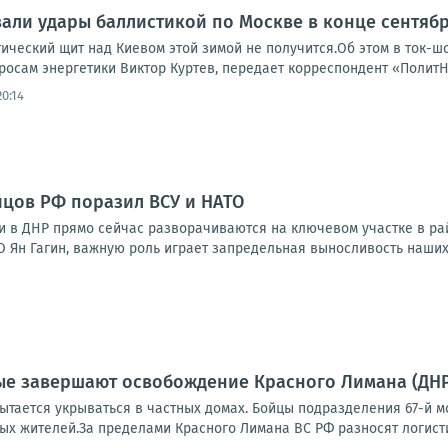
али удары баллистикой по Москве в конце сентяб
тический щит над Киевом этой зимой не получится.Об этом в ток-
росам энергетики Виктор Куртев, передает корреспондент «ПолитН
0:14
цов РФ поразил ВСУ и НАТО
 в ДНР прямо сейчас разворачиваются на ключевом участке в рай
 Ян Гагин, важную роль играет запредельная выносливость наших 
е завершают освобождение Красного Лимана (ДНР)
тается укрываться в частных домах. Бойцы подразделения 67-й мо
х жителей.За пределами Красного Лимана ВС РФ разносят логистик