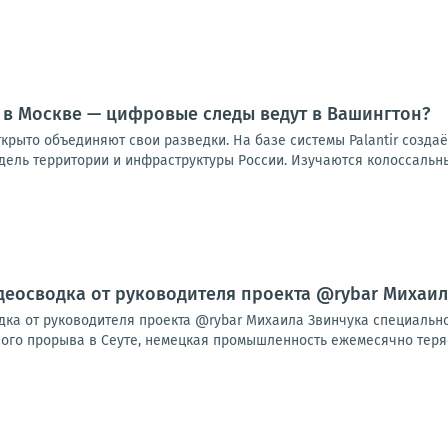
 в Москве — цифровые следы ведут в Вашингтон?
ткрыто объединяют свои разведки. На базе системы Palantir созд
ель территории и инфраструктуры России. Изучаются колоссальны
видеосводка от руководителя проекта @rybar Михаи
одка от руководителя проекта @rybar Михаила Звинчука специальн
го прорыва в Сеуте, немецкая промышленность ежемесячно теряет 