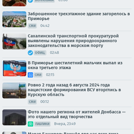
ВОЛНОВАХА
Заброшенное трехэтажное здание загорелось в
Приморье
04:42
СМИ
Сахалинской транспортной прокуратурой
выявлены нарушения природоохранного
законодательства в морском порту
02:48
ОФИЦ.
В Приморье шестилетний мальчик выпал из
окна третьего этажа
02:15
СМИ
Ровно 2 года назад 6 августа 2024 года
нацистские формирования ВСУ вторглись в
Курскую область
00:12
СМИ
Фото нашего региона от жителей Донбасса —
это отдельный вид творчества
Вчера, 23:49
ПАБЛИКИ
Марат Баширов: ВажнАя для нас всех тема.