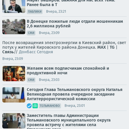
Ранее была в Т
Вчера, 23:21
ПАБЛИКИ
В Донецке пожилые люди отдали мошенникам
2,6 миллиона рублей
Вчера, 23:09
СМИ
После возвращения электроэнергии в Киевский район, свет
потух у жителей Кировского района Донецка.
MAX
|
TG
|
Связь
//
Донбасс Сегодня
Вчера, 23:09
Желаем всем подписчикам спокойной и
продуктивной ночи
Вчера, 23:03
СМИ
Сегодня Глава Тельмановского округа Наталья
Великодная провела очередное заседание
Антитеррористической комиссии
Вчера, 23:01
ТЕЛЬМАНОВО
Заместитель главы Администрации
Тельмановского муниципального округа
провела встречу с жителями села