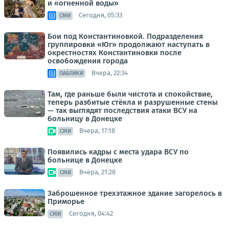
и «огненной воды»
Сегодня, 05:33
СМИ
Бои под Константиновкой. Подразделения
группировки «Юг» продолжают наступать в
окрестностях Константиновки после
освобождения города
Вчера, 22:34
ПАБЛИКИ
Там, где раньше были чистота и спокойствие,
теперь разбитые стёкла и разрушенные стены
— так выглядят последствия атаки ВСУ на
больницу в Донецке
Вчера, 17:18
СМИ
Появились кадры с места удара ВСУ по
больнице в Донецке
Вчера, 21:28
СМИ
Заброшенное трехэтажное здание загорелось в
Приморье
Сегодня, 04:42
СМИ