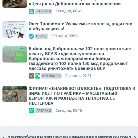
«Центр» на Добропольском направлении
Сегодня, 08:49
ПАБЛИКИ
Олег Трофимов: Уважаемые коллеги, родители
и обучающиеся!
Сегодня, 09:18
ОФИЦ.
Бойня под Добропольем: 102 полк уничтожает
пехоту ВСУ В ходе наступления на
Добропольском направлении бойцы
гвардейского 102 полка 150 мсд продолжают
массово уничтожать боевиков ВСУ
Сегодня, 07:51
ВОЕНКОРЫ
ФИЛИАЛ «ЕНАКИЕВОТЕПЛОСЕТЬ»: ПОДГОТОВКА К
ЗИМЕ ИДЕТ ПО ГРАФИКУ – МАСШТАБНЫЙ
ДЕМОНТАЖ И МОНТАЖ НА ТЕПЛОТРАССЕ
НЕСТЕРОВА
Сегодня, 08:16
ПАБЛИКИ
ЛЕНТА
ТОП
ОФИЦ.
ВИДЕО
СМИ
ВОЕНКОРЫ
МНЕНИЯ
ПАБЛИКИ
ФОТО
ЛОНГРИДЫ