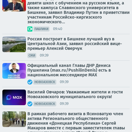
девяти школ с обучением на русском языке, а
также кампуса Славянского университета в
Бишкеке, заявил Владимир Путин в приветствии
участникам Российско-киргизского
экономического...
09:40
ПАБЛИКИ
Россия построит в Бишкеке лучший вуз в
Центральной Азии, заявил российский вице-
премьер Алексей Оверчук
09:39
СМИ
Официальный канал Главы ДНР Дениса
Пушилина (max.ru/PushilinDenis) есть в
национальном мессенджере MAX
09:39
НОВОАЗОВСК
Василий Овчаров: Уважаемые жители и гости
Новоазовского муниципального округа!
09:39
НОВОАЗОВСК
В рамках рабочего визита в Ясиноватую член
актива Регионального общественного
движения «Донецкая Республика» Сергей
Макаров вместе с первым заместителем главы