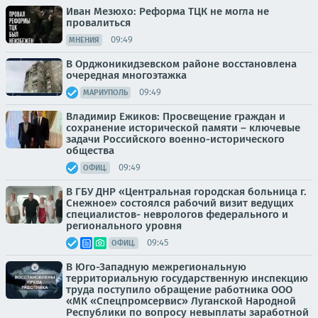
Иван Мезюхо: Реформа ТЦК не могла не
провалиться
09:49
МНЕНИЯ
В Орджоникидзевском районе восстановлена
очередная многоэтажка
09:49
МАРИУПОЛЬ
Владимир Ежиков: Просвещение граждан и
сохранение исторической памяти – ключевые
задачи Российского военно-исторического
общества
09:49
ОФИЦ.
В ГБУ ДНР «Центральная городская больница г.
Снежное» состоялся рабочий визит ведущих
специалистов- неврологов федерального и
регионального уровня
09:45
ОФИЦ.
В Юго-Западную межрегиональную
территориальную государственную инспекцию
труда поступило обращение работника ООО
«МК «Спецпромсервис» Луганской Народной
Республики по вопросу невыплаты заработной