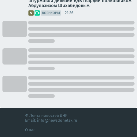
штурмовой дивизии ВДВ гвардии полковником
Абдулазизом Шихабидовым
21:36
ВОЕНКОРЫ
© Лента новостей ДНР
Email:
info@newsdonetsk.ru
О нас