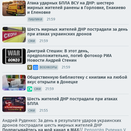
Атака ударных БПЛА ВСУ на ДНР: шестеро
мирных жителей ранены в Горловке, Енакиево
и Еленовке
21:59
ПАБЛИКИ
Шесть мирных жителей ДНР пострадали за день
при атаках украинских дронов
21:59
СМИ
Дмитрий Стешин: В этот день,
предположительно, погиб фотокор РИА
Новости Андрей Стенин
21:59
ВОЕНКОРЫ
Общественную библиотеку с книгами на любой
вкус открыли в Донецке
21:59
СМИ
Шесть жителей ДНР пострадали при атаках
БПЛА
21:55
СМИ
Андрей Руденко: За день в результате ударов украинских
дронов пострадали шесть мирных жителей ДНР
Подписывайтесь на мой канал в MAX
//
Репортёр Руденко V