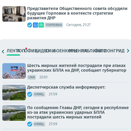
Представители Общественного совета обсудили
будущее Горловки в контексте стратегии
развития ДНР
Сегодня, 21:27
ГОРЛОВКА
ЛЕНТА
ТОП
ОФИЦ.
ВИДЕО
СМИ
ВОЕНКОРЫ
МНЕНИЯ
ПАБЛИКИ
ФОТО
ЛОНГРИДЫ
Шесть мирных жителей пострадали при атаках
украинских БПЛА на ДНР, сообщает губернатор
22:01
СМИ
Диспетчерская служба информирует:
21:59
ОФИЦ.
По сообщению Главы ДНР, сегодня в республике
из-за атак украинских ударных БПЛА
пострадали шесть мирных жителей
21:59
ОФИЦ.