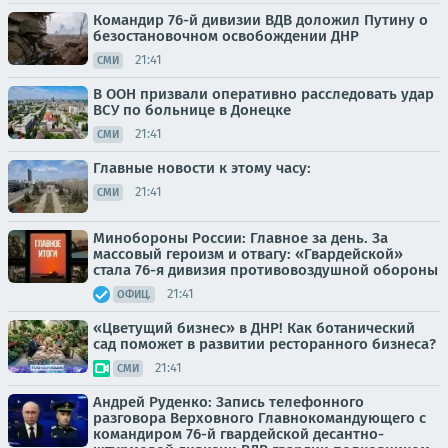
Командир 76-й дивизии ВДВ доложил Путину о
безостановочном освобождении ДНР
21:41
СМИ
В ООН призвали оперативно расследовать удар
ВСУ по больнице в Донецке
21:41
СМИ
Главные новости к этому часу:
21:41
СМИ
Минобороны России: Главное за день. За
массовый героизм и отвагу: «Гвардейской»
стала 76-я дивизия противовоздушной обороны
21:41
ОФИЦ.
«Цветущий бизнес» в ДНР! Как ботанический
сад поможет в развитии ресторанного бизнеса?
21:41
СМИ
Андрей Руденко: Запись телефонного
разговора Верховного Главнокомандующего с
командиром 76-й гвардейской десантно-