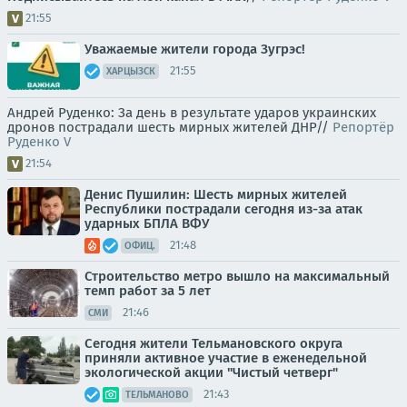
21:55
Уважаемые жители города Зугрэс!
21:55
ХАРЦЫЗСК
Андрей Руденко: За день в результате ударов украинских
дронов пострадали шесть мирных жителей ДНР//
Репортёр
Руденко V
21:54
Денис Пушилин: Шесть мирных жителей
Республики пострадали сегодня из-за атак
ударных БПЛА ВФУ
21:48
ОФИЦ.
Строительство метро вышло на максимальный
темп работ за 5 лет
21:46
СМИ
Сегодня жители Тельмановского округа
приняли активное участие в еженедельной
экологической акции "Чистый четверг"
21:43
ТЕЛЬМАНОВО