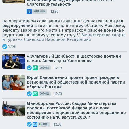
благотворительности
12:36
МНЕНИЯ
На оперативном совещании Глава ДНР Денис Пушилин
дал
ряд поручений
в том числк по ночному обстрелу Макеевки,
ремонту аварийного моста в Петровском районе Донецка и
подготовке к новому учебному году.//
Министерство спорта
и туризма Донецкой Народной Республики
12:36
«Культурный Донбасс»: в Шахтерске почтили
память Александра Ханжонкова
12:33
ОФИЦ.
Юрий Сивоконенко провел прием граждан в
региональной общественной приемной партии
«Единая Россия»
12:33
ОФИЦ.
Минобороны России: Сводка Министерства
обороны Российской Федерации о ходе
проведения специальной военной операции по
состоянию на 10 августа 2026 г
12:33
ОФИЦ.