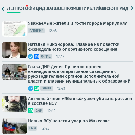
ЛЕНТА
ТОП
ОФИЦ.
ВИДЕО
СМИ
ВОЕНКОРЫ
МНЕНИЯ
ПАБЛИКИ
ФОТО
ЛОНГРИДЫ
Уважаемые жители и гости города Мариуполя
12:43
ПАБЛИКИ
Наталья Никонорова: Главное из повестки
еженедельного оперативного совещания
12:43
ОФИЦ.
Глава ДНР Денис Пушилин провел
еженедельное оперативное совещание с
руководителями органов исполнительной
власти и главами муниципальных образований
12:43
ОФИЦ.
Активный член «Яблока» ушел убивать россиян
в составе ВСУ
12:43
СМИ
Ночью ВСУ нанесли удар по Макеевке
12:43
СМИ