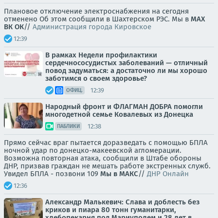
Плановое отключение электроснабжения на сегодня
отменено Об этом сообщили в Шахтерском РЭС. Мы в
МАХ
ВК
ОК
//
Администрация города Кировское
12:39
В рамках Недели профилактики
сердечнососудистых заболеваний — отличный
повод задуматься: а достаточно ли мы хорошо
заботимся о своем здоровье?
12:39
ОФИЦ.
Народный фронт и ФЛАГМАН ДОБРА помогли
многодетной семье Ковалевых из Донецка
12:38
ПАБЛИКИ
Прямо сейчас враг пытается доразведать с помощью БПЛА
ночной удар по донецко-макеевской агломерации.
Возможна повторная атака, сообщили в Штабе обороны
ДНР, призвав граждан не мешать работе экстренных служб.
Увидел БПЛА - позвони 109
Мы в МАКС
//
ДНР Онлайн
12:36
Александр Малькевич: Слава и доблесть без
криков и пиара 80 тонн гуманитарки,
хлебопекарня под Мариуполем и 28 лет в