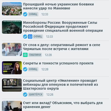
Прошедшей ночью украинские боевики
нанесли удар по Макеевке
12:33
ОФИЦ.
Минобороны России: Вооруженные Силы
Российской Федерации продолжают
проведение специальной военной операции
12:33
ОФИЦ.
От слов к делу: оперативный ремонт в селе
Чермалык после встречи с жителями
12:28
ПАБЛИКИ
Секреты и тонкости успешного проекта
12:28
ОФИЦ.
Социальный центр «Умиление» проводит
вебинары для опекунов и попечителей из
Шахтерского округа
12:28
ШАХТЁРСК
Счет или вклад? Объясняем, что выбрать для
хранения денег