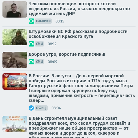
Чешским ополченцем, которого хотели
выдворить из России, оказался неоднократно
судимый житель ДНР
08:15
ПАБЛИКИ
Штурмовики ВС РФ рассказали подробности
освобождения Красного Кута
08:12
СМИ
Доброе утро, дорогие подписчики!
08:09
СМИ
В России:. 9 августа – День первой морской
победы России в истории: в 1714 году у мыса
Гангут русский флот под командованием Петра
I впервые одержал крупную победу над
шведами, применив хитрость – перетащив часть
галер...
08:04
ОФИЦ.
В День строителя муниципальный совет
поздравляет всех, кто своим трудом создаёт и
преображает наше общее пространство — от
жилых домов и дорог до школ, скверов и