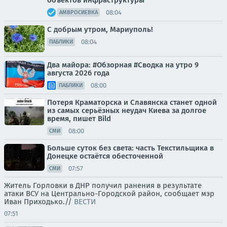
объектов инфраструктуры
08:04
АМВРОСИЕВКА
С добрым утром, Мариуполь!
08:04
ПАБЛИКИ
Два майора: #Обзорная #Сводка на утро 9
августа 2026 года
08:00
ПАБЛИКИ
Потеря Краматорска и Славянска станет одной
из самых серьёзных неудач Киева за долгое
время, пишет Bild
08:00
СМИ
Больше суток без света: часть Текстильщика в
Донецке остаётся обесточенной
07:57
СМИ
Житель Горловки в ДНР получил ранения в результате
атаки ВСУ на Центрально-Городской район, сообщает мэр
Иван Приходько.//
ВЕСТИ
07:51