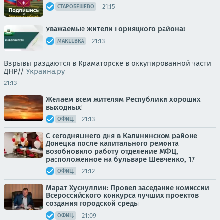
21:15
СТАРОБЕШЕВО
Уважаемые жители Горняцкого района!
21:13
МАКЕЕВКА
Взрывы раздаются в Краматорске в оккупированной части
ДНР//
Украина.ру
21:13
Желаем всем жителям Республики хороших
выходных!
21:13
ОФИЦ.
С сегодняшнего дня в Калининском районе
Донецка после капитального ремонта
возобновило работу отделение МФЦ,
расположенное на бульваре Шевченко, 17
21:12
ОФИЦ.
Марат Хуснуллин: Провел заседание комиссии
Всероссийского конкурса лучших проектов
создания городской среды
21:09
ОФИЦ.