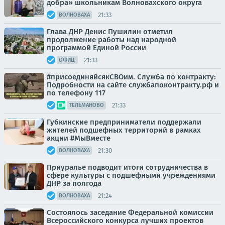
добра» школьникам Волновахского округа
21:33
ВОЛНОВАХА
Глава ДНР Денис Пушилин отметил
продолжение работы над народной
программой Единой России
21:33
ОФИЦ.
#присоединяйсякСВОим. Служба по контракту:
Подробности на сайте службапоконтракту.рф и
по телефону 117
21:33
ТЕЛЬМАНОВО
Губкинские предприниматели поддержали
жителей подшефных территорий в рамках
акции #МыВместе
21:30
ВОЛНОВАХА
Приуралье подводит итоги сотрудничества в
сфере культуры с подшефными учреждениями
ДНР за полгода
21:24
ВОЛНОВАХА
Состоялось заседание Федеральной комиссии
Всероссийского конкурса лучших проектов