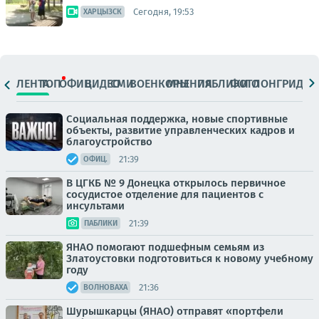
Сегодня, 19:53
ХАРЦЫЗСК
ЛЕНТА
ТОП
ОФИЦ.
ВИДЕО
СМИ
ВОЕНКОРЫ
МНЕНИЯ
ПАБЛИКИ
ФОТО
ЛОНГРИДЫ
Социальная поддержка, новые спортивные
объекты, развитие управленческих кадров и
благоустройство
21:39
ОФИЦ.
В ЦГКБ № 9 Донецка открылось первичное
сосудистое отделение для пациентов с
инсультами
21:39
ПАБЛИКИ
ЯНАО помогают подшефным семьям из
Златоустовки подготовиться к новому учебному
году
21:36
ВОЛНОВАХА
Шурышкарцы (ЯНАО) отправят «портфели