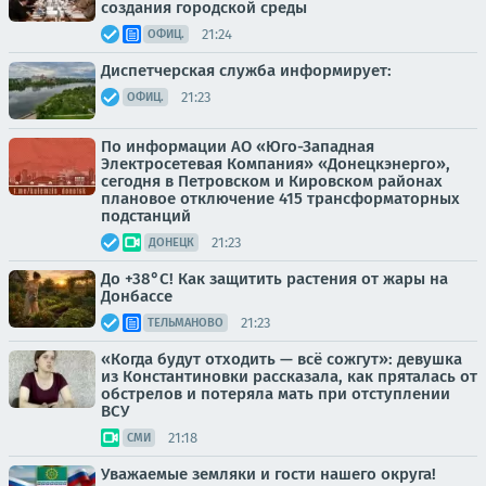
создания городской среды
21:24
ОФИЦ.
Диспетчерская служба информирует:
21:23
ОФИЦ.
По информации АО «Юго-Западная
Электросетевая Компания» «Донецкэнерго»,
сегодня в Петровском и Кировском районах
плановое отключение 415 трансформаторных
подстанций
21:23
ДОНЕЦК
До +38°С! Как защитить растения от жары на
Донбассе
21:23
ТЕЛЬМАНОВО
«Когда будут отходить — всё сожгут»: девушка
из Константиновки рассказала, как пряталась от
обстрелов и потеряла мать при отступлении
ВСУ
21:18
СМИ
Уважаемые земляки и гости нашего округа!