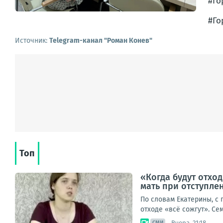
#Го
#Го
Источник:
Telegram-канал "Роман Конев"
Топ
«Когда будут отход
мать при отступле
По словам Екатерины, с
отходе «всё сожгут». Се
Вчера, 21:18
СМИ