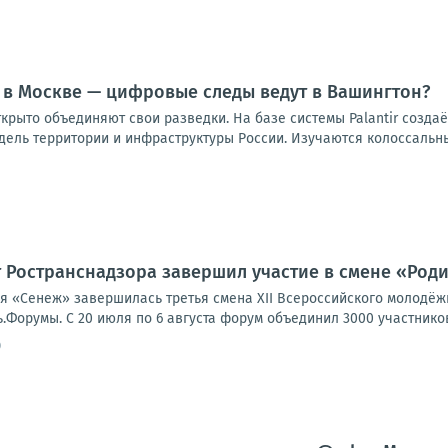
 в Москве — цифровые следы ведут в Вашингтон?
ткрыто объединяют свои разведки. На базе системы Palantir созд
ель территории и инфраструктуры России. Изучаются колоссальны
 Ространснадзора завершил участие в смене «Род
я «Сенеж» завершилась третья смена XII Всероссийского молодё
орумы. С 20 июля по 6 августа форум объединил 3000 участников и
0