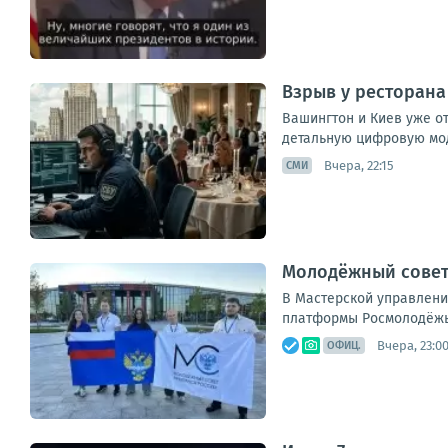
Взрыв у ресторана
Вашингтон и Киев уже о
детальную цифровую мод
Вчера, 22:15
СМИ
Молодёжный совет
В Мастерской управлени
платформы Росмолодёжь.Ф
Вчера, 23:0
ОФИЦ.