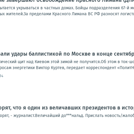
е завершают освобождение Красного Лимана (ДНР)
тается укрываться в частных домах. Бойцы подразделения 67-й мо
х жителей.За пределами Красного Лимана ВС РФ разносят логистик
али удары баллистикой по Москве в конце сентяб
тический щит над Киевом этой зимой не получится.Об этом в ток-
росам энергетики Виктор Куртев, передает корреспондент «ПолитН
14
орят, что я один из величавших президентов в ист
говорят, - журналист.Величайший до***нальд. Прислать новость/жал