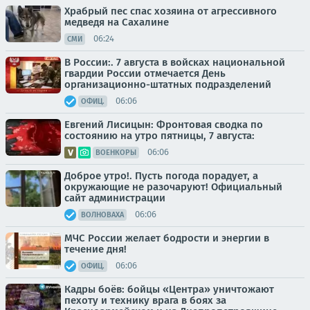
Храбрый пес спас хозяина от агрессивного
медведя на Сахалине
06:24
СМИ
В России:. 7 августа в войсках национальной
гвардии России отмечается День
организационно-штатных подразделений
06:06
ОФИЦ.
Евгений Лисицын: Фронтовая сводка по
состоянию на утро пятницы, 7 августа:
06:06
ВОЕНКОРЫ
Доброе утро!. Пусть погода порадует, а
окружающие не разочаруют! Официальный
сайт администрации
06:06
ВОЛНОВАХА
МЧС России желает бодрости и энергии в
течение дня!
06:06
ОФИЦ.
Кадры боёв: бойцы «Центра» уничтожают
пехоту и технику врага в боях за