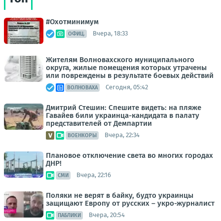
#Охотминимум
Вчера, 18:33
ОФИЦ.
Жителям Волновахского муниципального
округа, жилые помещения которых утрачены
или повреждены в результате боевых действий
Сегодня, 05:42
ВОЛНОВАХА
Дмитрий Стешин: Спешите видеть: на пляже
Гавайев били украинца-кандидата в палату
представителей от Демпартии
Вчера, 22:34
ВОЕНКОРЫ
Плановое отключение света во многих городах
ДНР!
Вчера, 22:16
СМИ
Поляки не верят в байку, будто украинцы
защищают Европу от русских – укро-журналист
Вчера, 20:54
ПАБЛИКИ