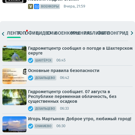
Вчера, 21:59
ВОЕНКОРЫ
ЛЕНТА
ТОП
ОФИЦ.
ВИДЕО
СМИ
ВОЕНКОРЫ
МНЕНИЯ
ПАБЛИКИ
ФОТО
ЛОНГРИДЫ
Гидрометцентр сообщил о погоде в Шахтерском
округе
06:45
ШАХТЁРСК
Основные правила безопасности
06:42
ДЕБАЛЬЦЕВО
Гидрометцентр сообщает. 07 августа в
Республике переменная облачность, без
существенных осадков
06:33
ДЕБАЛЬЦЕВО
Игорь Мартынов: Доброе утро, любимый город!
06:30
ЕНАКИЕВО