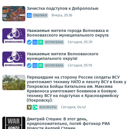
Зачистка подступов к Доброполью
Вчера, 20:36
ПАБЛИКИ
Уважаемые жители города Волноваха и
Волновахского муниципального округа
Сегодня, 05:39
ВОЛНОВАХА
Уважаемые жители Волновахского
муниципального округа!
Сегодня, 05:18
ВОЛНОВАХА
Перешедшие на сторону России солдаты ВСУ
уничтожают технику НАТО и пехоту ВСУ в боях у
Покровска Бойцы батальона им. Максима
Кривоноса уничтожают боевиков и боевую
технику ВСУ на подступах к Красноармейску
(Покровску):
Сегодня, 04:42
ВОЕНКОРЫ
Дмитрий Стешин: В этот день,
предположительно, погиб фотокор РИА
Новости Андрей Стенин