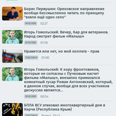
Борис Первушин: Ореховское направление
вообще бессмысленно читать по принципу
"взяли ещё одно село"
02:27
МНЕНИЯ
Игорь Гомольский: Вечер, бар для ветеранов.
Народ смотрит фильм «Малыш»
01:18
МНЕНИЯ
Нравится или нет, но мой коллега - прав
01:00
ПАБЛИКИ
Игорь Гомольский: К хору фронтовиков,
которые не согласны с Пучковым насчет
фильма «Малыш», внезапно примазался
комнатный гусар Роман Антоновский, который,
в данном случае, вообще для всех участников
дискуссии является...
00:54
МНЕНИЯ
БПЛА ВСУ атаковал многоквартирный дом в
Керчи (Республика Крым)
Вчера, 23:43
ПАБЛИКИ