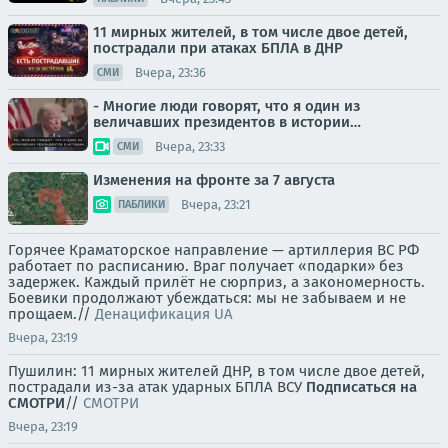
11 мирных жителей, в том числе двое детей,
пострадали при атаках БПЛА в ДНР
Вчера, 23:36
СМИ
- Многие люди говорят, что я один из
величавших президентов в истории…
Вчера, 23:33
СМИ
Изменения на фронте за 7 августа
Вчера, 23:21
ПАБЛИКИ
Горячее Краматорское направление — артиллерия ВС РФ
работает по расписанию. Враг получает «подарки» без
задержек. Каждый прилёт не сюрприз, а закономерность.
Боевики продолжают убеждаться: мы не забываем и не
прощаем.//
Денацификация UA
Вчера, 23:19
Пушилин: 11 мирных жителей ДНР, в том числе двое детей,
пострадали из-за атак ударных БПЛА ВСУ
Подписаться на
СМОТРИ
//
СМОТРИ
Вчера, 23:19