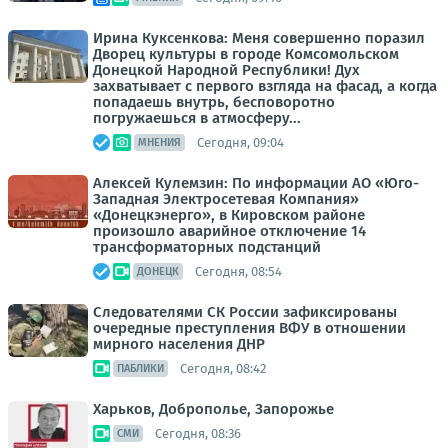
Ирина Куксенкова: Меня совершенно поразил
Дворец культуры в городе Комсомольском
Донецкой Народной Республики! Дух
захватывает с первого взгляда на фасад, а когда
попадаешь внутрь, бесповоротно
погружаешься в атмосферу...
Сегодня, 09:04
МНЕНИЯ
Алексей Кулемзин: По информации АО «Юго-
Западная Электросетевая Компания»
«Донецкэнерго», в Кировском районе
произошло аварийное отключение 14
трансформаторных подстанций
Сегодня, 08:54
ДОНЕЦК
Следователями СК России зафиксированы
очередные преступления ВФУ в отношении
мирного населения ДНР
Сегодня, 08:42
ПАБЛИКИ
Харьков, Доброполье, Запорожье
Сегодня, 08:36
СМИ