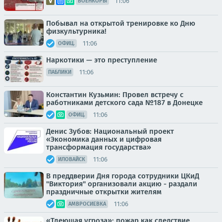
11:06
ВОЕНКОРЫ
Побывал на открытой тренировке ко Дню
физкультурника!
11:06
ОФИЦ.
Наркотики — это преступление
11:06
ПАБЛИКИ
Константин Кузьмин: Провел встречу с
работниками детского сада №187 в Донецке
11:06
ОФИЦ.
Денис Зубов: Национальный проект
«Экономика данных и цифровая
трансформация государства»
11:06
ИЛОВАЙСК
В преддверии Дня города сотрудники ЦКиД
"Виктория" организовали акцию - раздали
праздничные открытки жителям
11:06
АМВРОСИЕВКА
«Тлеющая угроза»: пожар как следствие