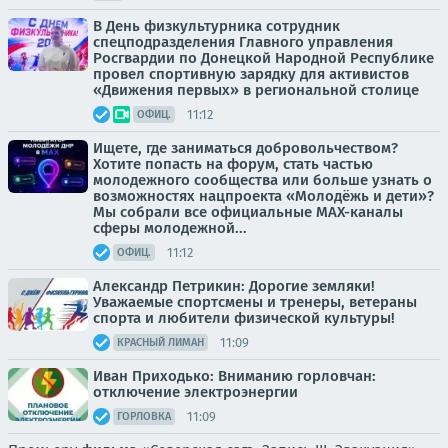
В День физкультурника сотрудник
спецподразделения Главного управления
Росгвардии по Донецкой Народной Республике
провел спортивную зарядку для активистов
«Движения первых» в региональной столице
11:12
ОФИЦ.
Ищете, где заниматься добровольчеством?
Хотите попасть на форум, стать частью
молодежного сообщества или больше узнать о
возможностях нацпроекта «Молодёжь и дети»?
Мы собрали все официальные MAX-каналы
сферы молодежной...
11:12
ОФИЦ.
Александр Петрикин: Дорогие земляки!
Уважаемые спортсмены и тренеры, ветераны
спорта и любители физической культуры!
11:09
КРАСНЫЙ ЛИМАН
Иван Приходько: Вниманию горловчан:
отключение электроэнергии
11:09
ГОРЛОВКА