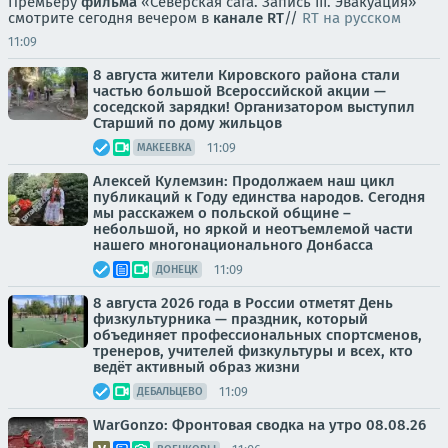
Премьеру
фильма
«Северская сага. Запись III. Эвакуация»
смотрите сегодня вечером в
канале RT
//
RT на русском
11:09
8 августа жители Кировского района стали
частью большой Всероссийской акции —
соседской зарядки! Организатором выступил
Старший по дому жильцов
11:09
МАКЕЕВКА
Алексей Кулемзин: Продолжаем наш цикл
публикаций к Году единства народов. Сегодня
мы расскажем о польской общине –
небольшой, но яркой и неотъемлемой части
нашего многонационального Донбасса
11:09
ДОНЕЦК
8 августа 2026 года в России отметят День
физкультурника — праздник, который
объединяет профессиональных спортсменов,
тренеров, учителей физкультуры и всех, кто
ведёт активный образ жизни
11:09
ДЕБАЛЬЦЕВО
WarGonzo: Фронтовая сводка на утро 08.08.26