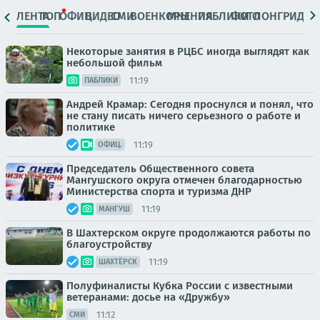
ЛЕНТА
ТОП
ОФИЦ.
ВИДЕО
СМИ
ВОЕНКОРЫ
МНЕНИЯ
ПАБЛИКИ
ФОТО
ЛОНГРИДЫ
Некоторые занятия в РЦБС иногда выглядят как
небольшой фильм
11:19
ПАБЛИКИ
Андрей Крамар: Сегодня проснулся и понял, что
не стану писать ничего серьезного о работе и
политике
11:19
ОФИЦ.
Председатель Общественного совета
Мангушского округа отмечен благодарностью
Министерства спорта и туризма ДНР
11:19
МАНГУШ
В Шахтерском округе продолжаются работы по
благоустройству
11:19
ШАХТЁРСК
Полуфиналисты Кубка России с известными
ветеранами: досье на «Дружбу»
11:12
СМИ