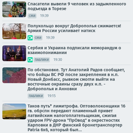
Спасатели вывели 9 человек из задымленного
подъезда в Торезе
19:39
СМИ
Полукольцо вокруг Доброполья сжимается!
Армия России усиливает натиск
19:39
СМИ
Сербия и Украина подписали меморандум о
взаимопонимании
19:30
ПАБЛИКИ
По обстановке. Тут Анатолий Радов сообщает,
что бойцы ВС РФ после закрепления в н.п.
Новый Донбасс, рывком смогли выйти на
восточные окраины сразу двух н.п. -
Доброполья и Анновки
19:15
ПАБЛИКИ
Таков путь* лимитрофа. Оптоволоконщики 16
гв. обрспн передают пламенный привет
латвийским налогоплательщикам, сжигая
ударом FPV-дрона "ПрОвод" в окрестностях
Карповки в ДНР финский бронетранспортер
Patria 6x6, который был...