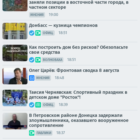
заняли позиции в восточной части города, в
частном секторе
19:00
МНЕНИЯ
Донбасс — кузница чемпионов
18:51
ОФИЦ.
Как построить дом без рисков? Обезопасьте
свои средства
18:51
ВОЛНОВАХА
Олег Царёв: Фронтовая сводка 8 августа
18:48
МНЕНИЯ
Таисия Чернявская: Спортивный праздник в
детском доме "Росток"!
18:39
ОФИЦ.
В Петровском районе Донецка задержали
злоумышленника, оказавшего вооруженное
сопротивление
18:37
ПАБЛИКИ