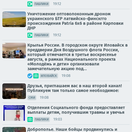
19:12
ПАБЛИКИ
Уничтожение оптоволоконным дроном
украинского БТР латвийско-финскгго
происхождения Patria 6x6 в районе Карповки
ДНР
19:12
ПАБЛИКИ
Крылья России. В городском округе Иловайск в
преддверии Дня Воздушного флота России,
который отмечается в третье воскресенье
августа, в рамках Национального проекта
«Молодёжь и дети» организовали
замечательную акцию под...
19:08
ИЛОВАЙСК
Друзья, приглашаем вас в наш второй канал!
Публикуем там только самое необходимое:
19:08
СМИ
Отделения Социального фонда предоставляет
выплаты детям, получившим травмы и увечья
19:03
ПАБЛИКИ
Доброполье. Наши бойцы продвинулись и