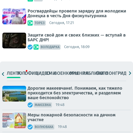
Росгвардейцы провели зарядку для молодежи
Донецка в честь Дня физкультурника
Сегодня, 17:21
ТОРЕЗ
Защити свой дом и своих близких — вступай в
БАРС ДНР!
Сегодня, 18:09
ВОЛОДАРКА
ЛЕНТА
ТОП
ОФИЦ.
ВИДЕО
СМИ
ВОЕНКОРЫ
МНЕНИЯ
ПАБЛИКИ
ФОТО
ЛОНГРИДЫ
Дорогие макеевчане!. Понимаем, как тяжело
приходится без электричества, и разделяем
ваше беспокойство
19:48
МАКЕЕВКА
Меры пожарной безопасности на дачном
участке
19:48
ВОЛНОВАХА