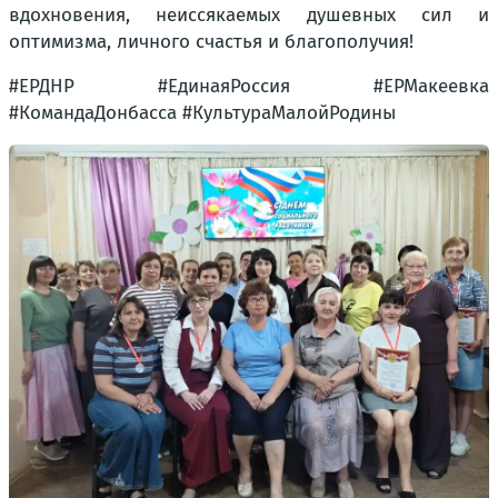
вдохновения, неиссякаемых душевных сил и
оптимизма, личного счастья и благополучия!
#ЕРДНР #ЕдинаяРоссия #ЕРМакеевка
#КомандаДонбасса #КультураМалойРодины