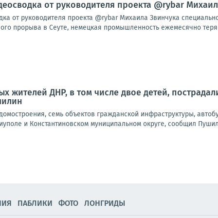
видеосводка от руководителя проекта @rybar Михаи
одка от руководителя проекта @rybar Михаила Звинчука специальн
го прорыва в Сеуте, немецкая промышленность ежемесячно теряет 
х жителей ДНР, в том числе двое детей, пострадали
шилин
омостроения, семь объектов гражданской инфраструктуры, автобу
иуполе и Константиновском муниципальном округе, сообщил Пушили
НИЯ
ПАБЛИКИ
ФОТО
ЛОНГРИДЫ