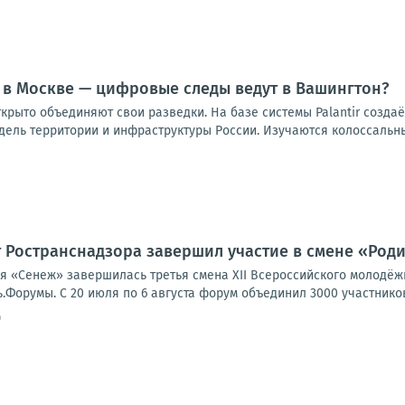
 в Москве — цифровые следы ведут в Вашингтон?
ткрыто объединяют свои разведки. На базе системы Palantir созд
ель территории и инфраструктуры России. Изучаются колоссальны
 Ространснадзора завершил участие в смене «Род
я «Сенеж» завершилась третья смена XII Всероссийского молодё
орумы. С 20 июля по 6 августа форум объединил 3000 участников и
0