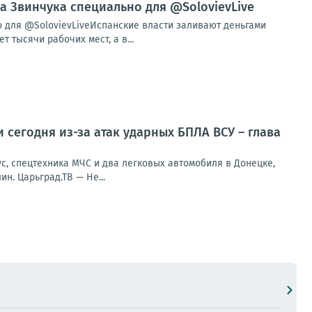
ла Звинчука специально для @SolovievLive
о для @SolovievLiveИспанские власти заливают деньгами
тысячи рабочих мест, а в...
 сегодня из-за атак ударных БПЛА ВСУ – глава
с, спецтехника МЧС и два легковых автомобиля в Донецке,
н. Царьград.ТВ — Не...