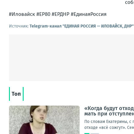
соб
#Иловайск #ЕР80 #ЕРДНР #ЕдинаяРоссия
Источник:
Telegram-канал "ЕДИНАЯ РОССИЯ — ИЛОВАЙСК, ДНР"
Топ
«Когда будут отход
мать при отступле
По словам Екатерины, с
отходе «всё сожгут». Се