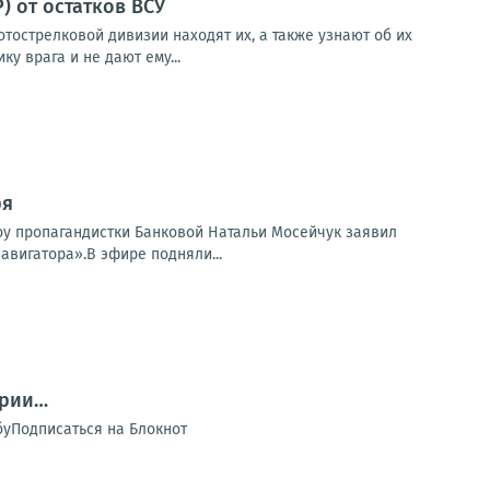
 от остатков ВСУ
тострелковой дивизии находят их, а также узнают об их
у врага и не дают ему...
ря
шоу пропагандистки Банковой Натальи Мосейчук заявил
авигатора».В эфире подняли...
ории…
обуПодписаться на Блокнот