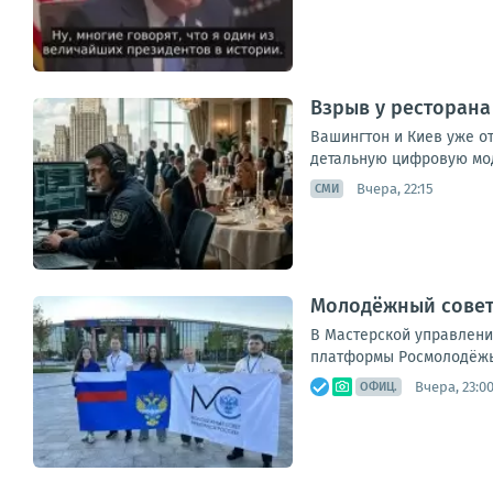
Взрыв у ресторана
Вашингтон и Киев уже о
детальную цифровую мод
Вчера, 22:15
СМИ
Молодёжный совет
В Мастерской управлени
платформы Росмолодёжь.Ф
Вчера, 23:0
ОФИЦ.