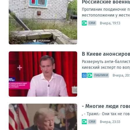
Российские военны
Противник поодиночке пы
местоположении у местны
Вчера, 19:13
СМИ
В Киеве анонсиров
Развернуть анти-баллис
киевский эксперт по воп
Вчера, 20:
ПАБЛИКИ
- Многие люди гов
, - Трамп.- Они так не 
Вчера, 23:33
СМИ