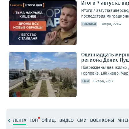
Итоги 7 августа. 
Итоги 7 августавидеосв
последствия миграционно
Вчера, 22:04
ПАБЛИКИ
Одиннадцать мирны
региона Денис Пу
Повреждены два жилых д
Горловке, Енакиево, Мар
Вчера, 23:12
СМИ
ЛЕНТА
ТОП
ОФИЦ.
ВИДЕО
СМИ
ВОЕНКОРЫ
МНЕ