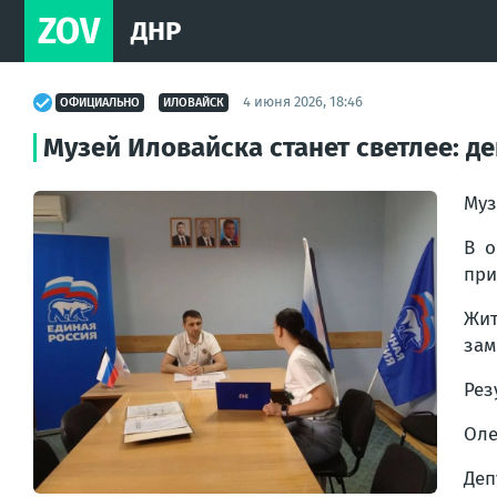
ZOV
ДНР
4 июня 2026, 18:46
ОФИЦИАЛЬНО
ИЛОВАЙСК
Музей Иловайска станет светлее: де
Муз
В о
при
Жит
зам
Рез
Оле
Деп