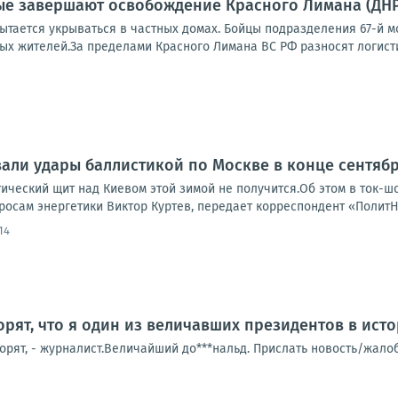
е завершают освобождение Красного Лимана (ДНР)
тается укрываться в частных домах. Бойцы подразделения 67-й мо
х жителей.За пределами Красного Лимана ВС РФ разносят логистик
али удары баллистикой по Москве в конце сентяб
тический щит над Киевом этой зимой не получится.Об этом в ток-
росам энергетики Виктор Куртев, передает корреспондент «ПолитН
14
орят, что я один из величавших президентов в ист
говорят, - журналист.Величайший до***нальд. Прислать новость/жал