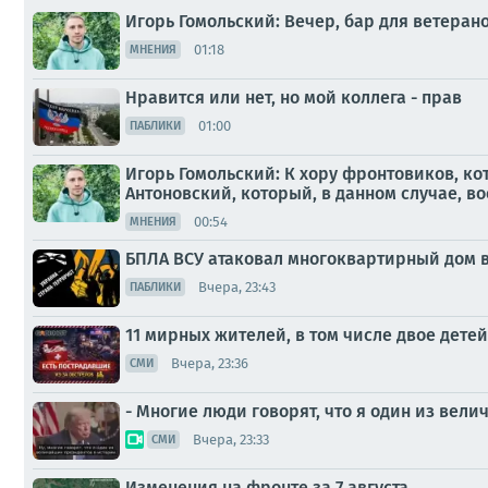
Игорь Гомольский: Вечер, бар для ветера
01:18
МНЕНИЯ
Нравится или нет, но мой коллега - прав
01:00
ПАБЛИКИ
Игорь Гомольский: К хору фронтовиков, к
Антоновский, который, в данном случае, во
00:54
МНЕНИЯ
БПЛА ВСУ атаковал многоквартирный дом в
Вчера, 23:43
ПАБЛИКИ
11 мирных жителей, в том числе двое детей
Вчера, 23:36
СМИ
- Многие люди говорят, что я один из вел
Вчера, 23:33
СМИ
Изменения на фронте за 7 августа