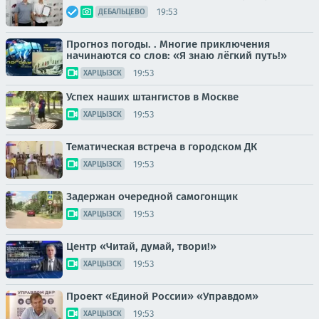
19:53
ДЕБАЛЬЦЕВО
Прогноз погоды. . Многие приключения
начинаются со слов: «Я знаю лёгкий путь!»
19:53
ХАРЦЫЗСК
Успех наших штангистов в Москве
19:53
ХАРЦЫЗСК
Тематическая встреча в городском ДК
19:53
ХАРЦЫЗСК
Задержан очередной самогонщик
19:53
ХАРЦЫЗСК
Центр «Читай, думай, твори!»
19:53
ХАРЦЫЗСК
Проект «Единой России» «Управдом»
19:53
ХАРЦЫЗСК