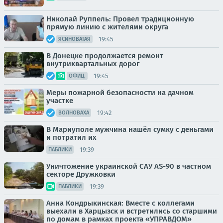
Николай Руппель: Провел традиционную
прямую линию с жителями округа
19:45
ЯСИНОВАТАЯ
В Донецке продолжается ремонт
внутриквартальных дорог
19:45
ОФИЦ.
Меры пожарной безопасности на дачном
участке
19:42
ВОЛНОВАХА
В Мариуполе мужчина нашёл сумку с деньгами
и потратил их
19:39
ПАБЛИКИ
Уничтожение украинской САУ AS-90 в частном
секторе Дружковки
19:39
ПАБЛИКИ
Анна Кондрыкинская: Вместе с коллегами
выехали в Харцызск и встретились со старшими
по домам в рамках проекта «УПРАВДОМ»