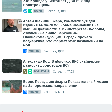
238 бригада уничтожает Д-30 ВСУ под
Новотроицким
Сегодня, 18:13
ОФИЦ.
Артём Шейнин: Вчера, комментируя для
издания ANNA-NEWS новые назначения на
высшие должности в Министерстве Обороны,
озвученные лично Верховным
Главнокомандующим, я среди прочего
подчеркнул, что формат этих назначений на
мой...
Сегодня, 19:14
МНЕНИЯ
Александр Коц: В яблочко. ВКС снайперски
разносит дроноводов ВСУ
Сегодня, 17:03
ВОЕНКОРЫ
Борис Первушин: #карта Показательный момент
на Запорожском направлении
Сегодня, 17:11
МНЕНИЯ