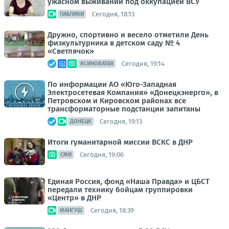
ужасном выживании под оккупацией ВСУ
Сегодня, 18:13
ПАБЛИКИ
Дружно, спортивно и весело отметили День
физкультурника в детском саду № 4
«Светлячок»
Сегодня, 19:14
ЯСИНОВАТАЯ
По информации АО «Юго-Западная
Электросетевая Компания» «Донецкэнерго», в
Петровском и Кировском районах все
трансформаторные подстанции запитаны
Сегодня, 19:13
ДОНЕЦК
Итоги гуманитарной миссии ВСКС в ДНР
Сегодня, 19:06
СМИ
Единая Россия, фонд «Наша Правда» и ЦБСТ
передали технику бойцам группировки
«Центр» в ДНР
Сегодня, 18:39
МАНГУШ