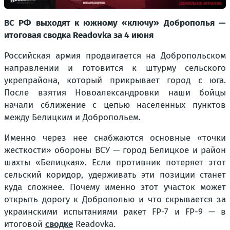
ВС РФ выходят к южному «ключу» Доброполья —
итоговая сводка Readovka за 4 июня
Российская армия продвигается на Добропольском
направлении и готовится к штурму сельского
укрепрайона, который прикрывает город с юга.
После взятия Новоалександровки наши бойцы
начали сближение с цепью населенных пунктов
между Белицким и Добропольем.
Именно через нее снабжаются основные «точки
жесткости» обороны ВСУ — город Белицкое и район
шахты «Белицкая». Если противник потеряет этот
сельский коридор, удерживать эти позиции станет
куда сложнее. Почему именно этот участок может
открыть дорогу к Доброполью и что скрывается за
украинскими испытаниями ракет FP-7 и FP-9 — в
итоговой
сводке
Readovka.