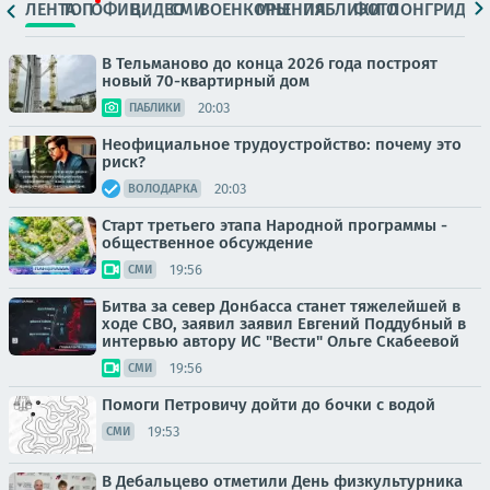
ЛЕНТА
ТОП
ОФИЦ.
ВИДЕО
СМИ
ВОЕНКОРЫ
МНЕНИЯ
ПАБЛИКИ
ФОТО
ЛОНГРИДЫ
В Тельманово до конца 2026 года построят
новый 70-квартирный дом
20:03
ПАБЛИКИ
Неофициальное трудоустройство: почему это
риск?
20:03
ВОЛОДАРКА
Старт третьего этапа Народной программы -
общественное обсуждение
19:56
СМИ
Битва за север Донбасса станет тяжелейшей в
ходе СВО, заявил заявил Евгений Поддубный в
интервью автору ИС "Вести" Ольге Скабеевой
19:56
СМИ
Помоги Петровичу дойти до бочки с водой
19:53
СМИ
В Дебальцево отметили День физкультурника