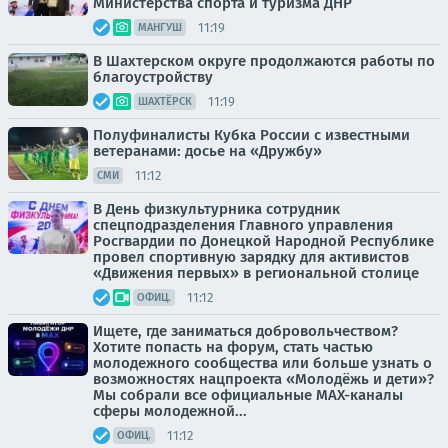
Министерства спорта и туризма ДНР
11:19
МАНГУШ
В Шахтерском округе продолжаются работы по
благоустройству
11:19
ШАХТЁРСК
Полуфиналисты Кубка России с известными
ветеранами: досье на «Дружбу»
11:12
СМИ
В День физкультурника сотрудник
спецподразделения Главного управления
Росгвардии по Донецкой Народной Республике
провел спортивную зарядку для активистов
«Движения первых» в региональной столице
11:12
ОФИЦ.
Ищете, где заниматься добровольчеством?
Хотите попасть на форум, стать частью
молодежного сообщества или больше узнать о
возможностях нацпроекта «Молодёжь и дети»?
Мы собрали все официальные MAX-каналы
сферы молодежной...
11:12
ОФИЦ.