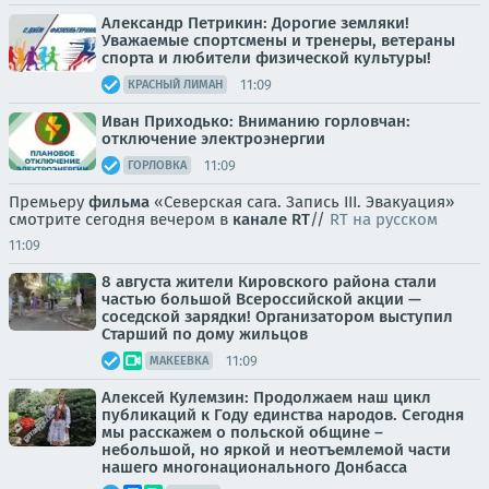
Александр Петрикин: Дорогие земляки!
Уважаемые спортсмены и тренеры, ветераны
спорта и любители физической культуры!
11:09
КРАСНЫЙ ЛИМАН
Иван Приходько: Вниманию горловчан:
отключение электроэнергии
11:09
ГОРЛОВКА
Премьеру
фильма
«Северская сага. Запись III. Эвакуация»
смотрите сегодня вечером в
канале RT
//
RT на русском
11:09
8 августа жители Кировского района стали
частью большой Всероссийской акции —
соседской зарядки! Организатором выступил
Старший по дому жильцов
11:09
МАКЕЕВКА
Алексей Кулемзин: Продолжаем наш цикл
публикаций к Году единства народов. Сегодня
мы расскажем о польской общине –
небольшой, но яркой и неотъемлемой части
нашего многонационального Донбасса