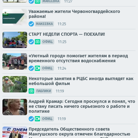
11:27
МАКЕЕВКА
Уважаемые жители Червоногвардейского
района!
11:25
МАКЕЕВКА
СТАРТ НЕДЕЛИ СПОРТА — ПОЕХАЛИ!
11:25
ОФИЦ.
«Уютный город» помогает жителям в период
временного отсутствия водоснабжения
11:24
ОФИЦ.
Некоторые занятия в РЦБС иногда выглядят как
небольшой фильм
11:19
ПАБЛИКИ
Андрей Крамар: Сегодня проснулся и понял, что
не стану писать ничего серьезного о работе и
политике
11:19
ОФИЦ.
Председатель Общественного совета
Мангушского округа отмечен благодарностью