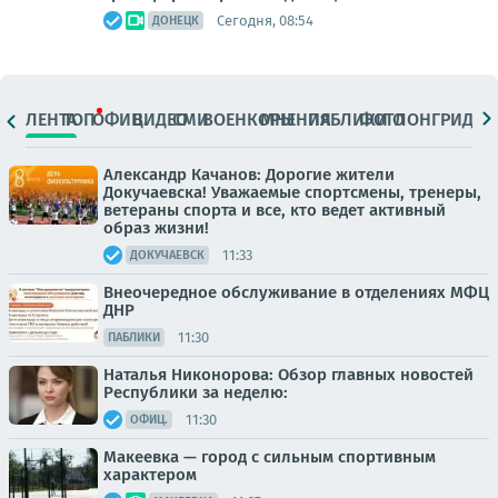
Сегодня, 08:54
ДОНЕЦК
ЛЕНТА
ТОП
ОФИЦ.
ВИДЕО
СМИ
ВОЕНКОРЫ
МНЕНИЯ
ПАБЛИКИ
ФОТО
ЛОНГРИДЫ
Александр Качанов: Дорогие жители
Докучаевска! Уважаемые спортсмены, тренеры,
ветераны спорта и все, кто ведет активный
образ жизни!
11:33
ДОКУЧАЕВСК
Внеочередное обслуживание в отделениях МФЦ
ДНР
11:30
ПАБЛИКИ
Наталья Никонорова: Обзор главных новостей
Республики за неделю:
11:30
ОФИЦ.
Макеевка — город с сильным спортивным
характером