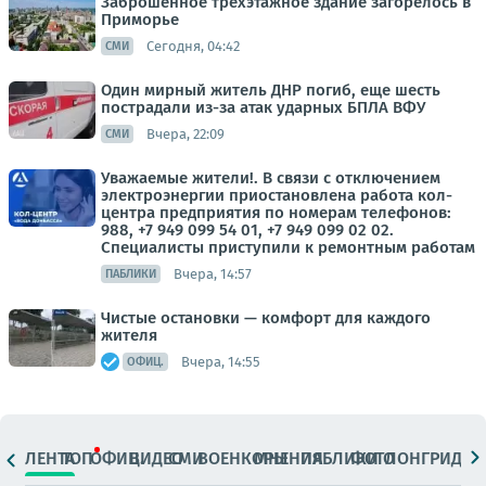
Заброшенное трехэтажное здание загорелось в
Приморье
Сегодня, 04:42
СМИ
Один мирный житель ДНР погиб, еще шесть
пострадали из-за атак ударных БПЛА ВФУ
Вчера, 22:09
СМИ
Уважаемые жители!. В связи с отключением
электроэнергии приостановлена работа кол-
центра предприятия по номерам телефонов:
988, +7 949 099 54 01, +7 949 099 02 02.
Специалисты приступили к ремонтным работам
Вчера, 14:57
ПАБЛИКИ
Чистые остановки — комфорт для каждого
жителя
Вчера, 14:55
ОФИЦ.
ЛЕНТА
ТОП
ОФИЦ.
ВИДЕО
СМИ
ВОЕНКОРЫ
МНЕНИЯ
ПАБЛИКИ
ФОТО
ЛОНГРИДЫ