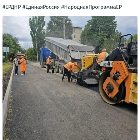
#ЕРДНР #ЕдинаяРоссия #НароднаяПрограммаЕР