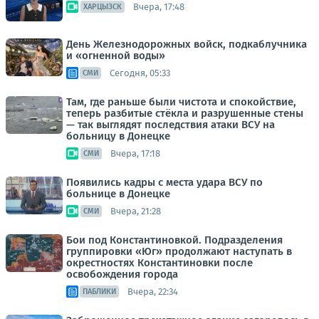
Вчера, 17:48
ХАРЦЫЗСК
День Железнодорожных войск, подкаблучника
и «огненной воды»
Сегодня, 05:33
СМИ
Там, где раньше были чистота и спокойствие,
теперь разбитые стёкла и разрушенные стены
— так выглядят последствия атаки ВСУ на
больницу в Донецке
Вчера, 17:18
СМИ
Появились кадры с места удара ВСУ по
больнице в Донецке
Вчера, 21:28
СМИ
Бои под Константиновкой. Подразделения
группировки «Юг» продолжают наступать в
окрестностях Константиновки после
освобождения города
Вчера, 22:34
ПАБЛИКИ