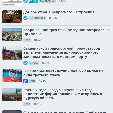
05:12
ВОЛНОВАХА
Доброе утро!. Прекрасного настроения
05:06
ВОЛНОВАХА
Заброшенное трехэтажное здание загорелось в
Приморье
04:42
СМИ
Сахалинской транспортной прокуратурой
выявлены нарушения природоохранного
законодательства в морском порту
02:48
ОФИЦ.
В Приморье шестилетний мальчик выпал из
окна третьего этажа
02:15
СМИ
Ровно 2 года назад 6 августа 2024 года
нацистские формирования ВСУ вторглись в
Курскую область
00:12
СМИ
Фото нашего региона от жителей Донбасса —