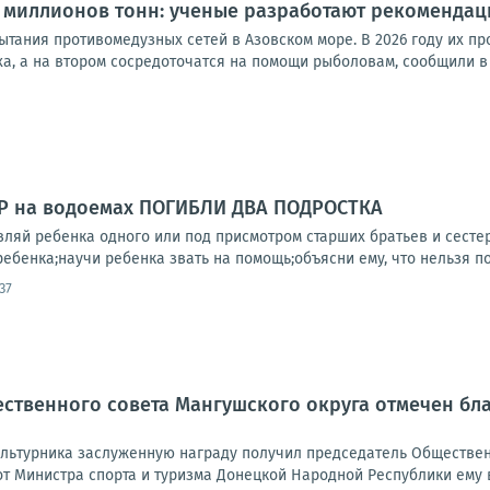
 миллионов тонн: ученые разработают рекомендац
ания противомедузных сетей в Азовском море. В 2026 году их про
а, а на втором сосредоточатся на помощи рыболовам, сообщили в 
НР на водоемах ПОГИБЛИ ДВА ПОДРОСТКА
вляй ребенка одного или под присмотром старших братьев и сесте
ебенка;научи ребенка звать на помощь;объясни ему, что нельзя под
37
ственного совета Мангушского округа отмечен бл
льтурника заслуженную награду получил председатель Обществен
от Министра спорта и туризма Донецкой Народной Республики ему в