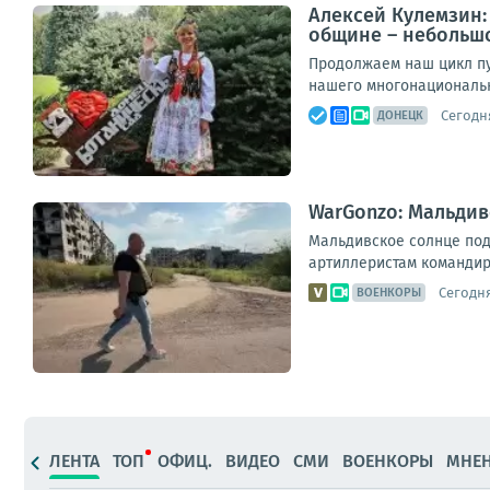
Алексей Кулемзин:
общине – небольш
Продолжаем наш цикл пу
нашего многонационально
Сегодня
ДОНЕЦК
WarGonzo: Мальдив
Мальдивское солнце под
артиллеристам командир
Сегодня
ВОЕНКОРЫ
ЛЕНТА
ТОП
ОФИЦ.
ВИДЕО
СМИ
ВОЕНКОРЫ
МНЕ