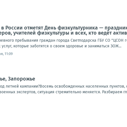
да в России отметят День физкультурника — празд
еров, учителей физкультуры и всех, кто ведёт акт
невного пребывания граждан города Светлодарска ГБУ СО "ЦСОН го
услуг, которые заботятся о своем здоровье и заниматься ЗОЖ...
я, 11:09
ье, Запорожье
ход летней кампании?Восемь освобожденных населенных пунктов, о
 военных экспертов, ситуация стремительно меняется. Разбираем гл