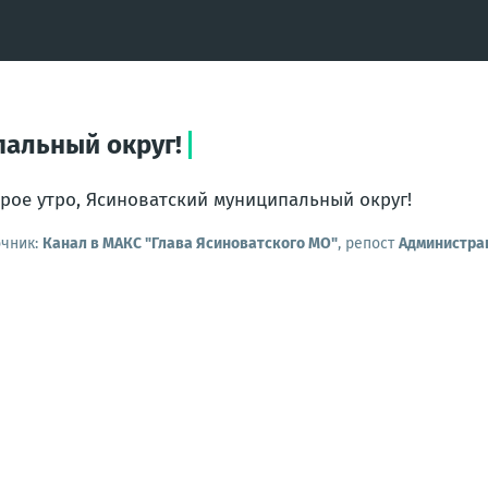
пальный округ!
рое утро, Ясиноватский муниципальный округ!
очник:
Канал в МАКС "Глава Ясиноватского МО"
, репост
Администрац