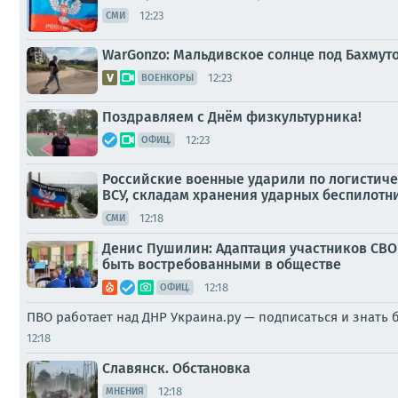
12:23
СМИ
WarGonzo: Мальдивское солнце под Бахмут
12:23
ВОЕНКОРЫ
Поздравляем с Днём физкультурника!
12:23
ОФИЦ.
Российские военные ударили по логистиче
ВСУ, складам хранения ударных беспилотни
12:18
СМИ
Денис Пушилин: Адаптация участников СВО
быть востребованными в обществе
12:18
ОФИЦ.
ПВО работает над ДНР Украина.ру — подписаться и знать
12:18
Славянск. Обстановка
12:18
МНЕНИЯ