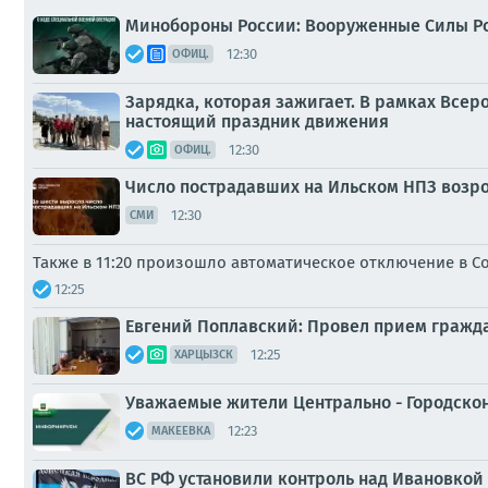
Минобороны России: Вооруженные Силы Р
12:30
ОФИЦ.
Зарядка, которая зажигает. В рамках Все
настоящий праздник движения
12:30
ОФИЦ.
Число пострадавших на Ильском НПЗ возро
12:30
СМИ
Также в 11:20 произошло автоматическое отключение в Со
12:25
Евгений Поплавский: Провел прием гражда
12:25
ХАРЦЫЗСК
Уважаемые жители Центрально - Городскон
12:23
МАКЕЕВКА
ВС РФ установили контроль над Ивановкой