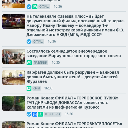
16:36
ОФИЦ.
На телеканале «Звезда Плюс» выйдет
документальный фильм, посвящённый генерал-
майору Ивану Пияшеву – командиру 1-й
отдельной мотострелковой дивизии имени Ф.Э.
Дзержинского НКВД (МГБ, МВД) СССР
16:36
ОФИЦ.
Состоялось семнадцатое внеочередное
заседание Мариупольского городского совета
16:35
ПАБЛИКИ
Карфаген должен быть разрушен – Банковая
должна быть уничтожена! – депутат Алексей
Журавлёв
16:35
СМИ
Роман Конев: ФИЛИАЛ «ГОРЛОВСКОЕ ПУВКХ»
ГУП ДНР «ВОДА ДОНБАССА» совместно с
коллегами из шеф-региона Кузбасс
16:30
ГОРЛОВКА
Роман Конев: ФИЛИАЛ «ГОРЛОВКАТЕПЛОСЕТЬ»