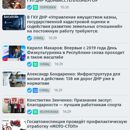
ГУП ДНР «ДОНБАССТЕПЛОЭНЕРГО»
16:30
ГОРЛОВКА
В ГКУ ДНР «Управление имуществом казны,
государственной кадастровой оценки и
содействия развитию земельных отношений»
на постоянную работу требуются:
16:29
ОФИЦ.
Кирилл Макаров: Впервые с 2019 года День
Физкультурника в Республике снова проходит
в таком масштабе
16:29
ОФИЦ.
Александр Бондаренко: Инфраструктура для
жизни в действии: 138 км дорог ДНР уже в
нормативе
16:29
ОФИЦ.
Константин Зинченко: Признание заслуг:
благодарности — лучшим работникам спорта
16:29
ВОЛНОВАХА
Госавтоинспекция проведёт профилактическую
отработку «МОТО-СТОП»