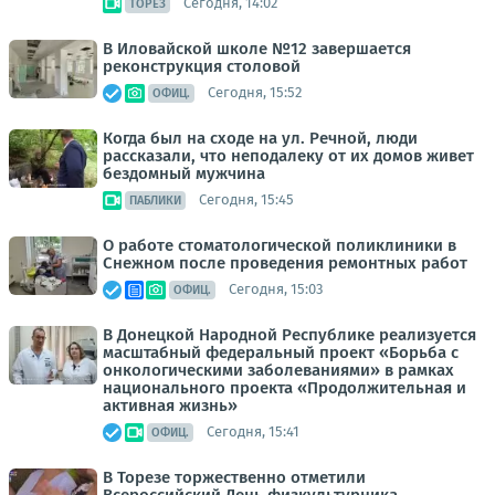
Сегодня, 14:02
ТОРЕЗ
В Иловайской школе №12 завершается
реконструкция столовой
Сегодня, 15:52
ОФИЦ.
Когда был на сходе на ул. Речной, люди
рассказали, что неподалеку от их домов живет
бездомный мужчина
Сегодня, 15:45
ПАБЛИКИ
О работе стоматологической поликлиники в
Снежном после проведения ремонтных работ
Сегодня, 15:03
ОФИЦ.
В Донецкой Народной Республике реализуется
масштабный федеральный проект «Борьба с
онкологическими заболеваниями» в рамках
национального проекта «Продолжительная и
активная жизнь»
Сегодня, 15:41
ОФИЦ.
В Торезе торжественно отметили
Всероссийский День физкультурника