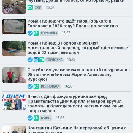
Музыка, драйв и голоса, от которых мурашки
16:37
СМИ
Роман Конев: Что ждёт парк Горького в
Горловке в 2026 году? Планы по развитию
16:37
ГОРЛОВКА
Роман Конев: В Горловке меняют
магистральный водовод, который обеспечивает
водой 22 тысяч жителей
16:37
ГОРЛОВКА
С глубоким уважением и теплотой поздравили с
95-летним юбилеем Марию Алексеевну
Курскую!
16:36
ВОЛНОВАХА
В честь Дня физкультурника зампред
Правительства ДНР Кирилл Макаров вручил
грамоты и благодарности наставникам юных
спортсменов
16:36
ОФИЦ.
Константин Кузьмин: На передовой общения с
нашими людьми