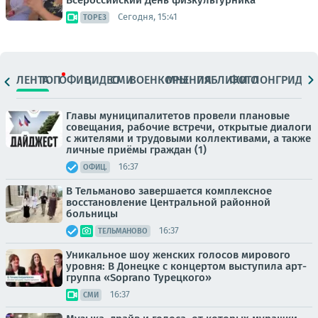
Сегодня, 15:41
ТОРЕЗ
ЛЕНТА
ТОП
ОФИЦ.
ВИДЕО
СМИ
ВОЕНКОРЫ
МНЕНИЯ
ПАБЛИКИ
ФОТО
ЛОНГРИДЫ
Главы муниципалитетов провели плановые
совещания, рабочие встречи, открытые диалоги
с жителями и трудовыми коллективами, а также
личные приёмы граждан (1)
16:37
ОФИЦ.
В Тельманово завершается комплексное
восстановление Центральной районной
больницы
16:37
ТЕЛЬМАНОВО
Уникальное шоу женских голосов мирового
уровня: В Донецке с концертом выступила арт-
группа «Soprano Турецкого»
16:37
СМИ