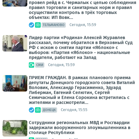
провел рейд в с. Чермалык с целью соблюдения
правил торговли и санитарных норм и правил
осуществили контроль в трёх торговых
объектах: ИП Вовк...
Сегодня, 15:59
ТЕЛЬМАНОВО
Лидер партии «Родина» Алексей Журавлев
рассказал, почему обратился в Верховный Суд
РФ с иском о снятии партии «Яблоко» с
выборов: «Партия «Яблоко» - национальные
предатели, работают на Запад
Сегодня, 15:59
СМИ
ПРИЕМ ГРАЖДАН. В рамках планового приема
депутаты Донецкого городского совета Виталий
Воловик, Александр Герасименко, Эдуард
Либерман, Евгений Селютин, Сергей
Семичасный и Елена Сорокина встретились с
жителями и рассмотрели...
Сегодня, 15:55
ДОНЕЦК
Сотрудники региональных МВД и Росгвардии
задержали вооруженного злоумышленника в
столице Республики