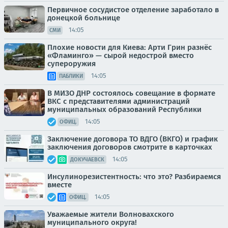
Первичное сосудистое отделение заработало в
донецкой больнице
14:05
СМИ
Плохие новости для Киева: Арти Грин разнёс
«Фламинго» — сырой недострой вместо
супероружия
14:05
ПАБЛИКИ
В МИЗО ДНР состоялось совещание в формате
ВКС с представителями администраций
муниципальных образований Республики
14:05
ОФИЦ.
Заключение договора ТО ВДГО (ВКГО) и график
заключения договоров смотрите в карточках
14:05
ДОКУЧАЕВСК
Инсулинорезистентность: что это? Разбираемся
вместе
14:05
ОФИЦ.
Уважаемые жители Волновахского
муниципального округа!