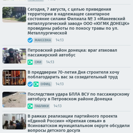
Сегодня, 7 августа, с целью приведения
территории в надлежащее санитарное
состояние силами Филиала № 3 «Макеевский
металлургический завод» ООО «ЮГМК ДОНЕЦК»
проведены работы по покосу травы по ул.
Металлургической
14:13
МАКЕЕВКА
Петровский район донецка: враг атаковал
пассажирский автобус
14:13
СМИ
В преддверии 70-летия Дня строителя хочу
поблагодарить вас за созидательный труд
14:13
ОФИЦ.
Последствия удара БПЛА ВСУ по пассажирскому
автобусу в Петровском районе Донецка
14:13
ПАБЛИКИ
В рамках реализации партийного проекта
«Единой России» «Крепкая семья» в
Ясиноватском муниципальном округе обсудили
вопросы детского досуга