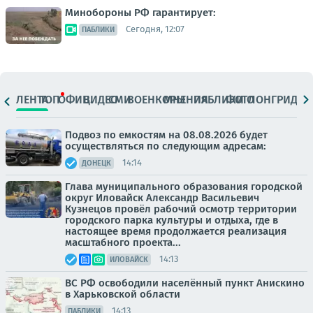
Минобороны РФ гарантирует:
Сегодня, 12:07
ПАБЛИКИ
ЛЕНТА
ТОП
ОФИЦ.
ВИДЕО
СМИ
ВОЕНКОРЫ
МНЕНИЯ
ПАБЛИКИ
ФОТО
ЛОНГРИДЫ
Подвоз по емкостям на 08.08.2026 будет
осуществляться по следующим адресам:
14:14
ДОНЕЦК
Глава муниципального образования городской
округ Иловайск Александр Васильевич
Кузнецов провёл рабочий осмотр территории
городского парка культуры и отдыха, где в
настоящее время продолжается реализация
масштабного проекта...
14:13
ИЛОВАЙСК
ВС РФ освободили населённый пункт Анискино
в Харьковской области
14:13
ПАБЛИКИ