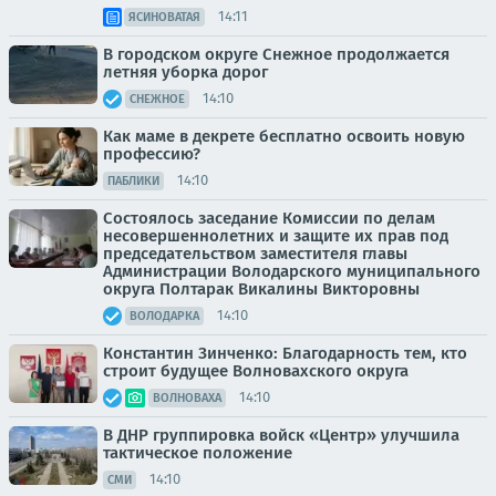
14:11
ЯСИНОВАТАЯ
В городском округе Снежное продолжается
летняя уборка дорог
14:10
СНЕЖНОЕ
Как маме в декрете бесплатно освоить новую
профессию?
14:10
ПАБЛИКИ
Состоялось заседание Комиссии по делам
несовершеннолетних и защите их прав под
председательством заместителя главы
Администрации Володарского муниципального
округа Полтарак Викалины Викторовны
14:10
ВОЛОДАРКА
Константин Зинченко: Благодарность тем, кто
строит будущее Волновахского округа
14:10
ВОЛНОВАХА
В ДНР группировка войск «Центр» улучшила
тактическое положение
14:10
СМИ