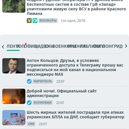
беспилотных систем в составе ГрВ «Запад»
уничтожили живую силу ВСУ в районе Красного
Лимана
Сегодня, 20:18
ВОЕНКОРЫ
ЛЕНТА
ТОП
ОФИЦ.
ВИДЕО
СМИ
ВОЕНКОРЫ
МНЕНИЯ
ПАБЛИКИ
ФОТО
ЛОНГРИДЫ
Антон Кольцов: Друзья, в условиях
ограниченного доступа к Телеграму прошу вас
подписаться на мой канал в национальном
мессенджере МАХ
22:07
МАРИУПОЛЬ
Доброй ночи!. Официальный сайт
администрации
22:07
ВОЛНОВАХА
Шесть мирных жителей пострадали при атаках
украинских БПЛА на ДНР, сообщает губернатор
22:01
СМИ