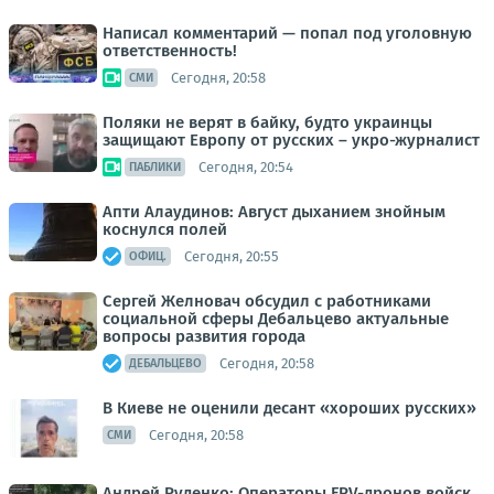
Написал комментарий — попал под уголовную
ответственность!
Сегодня, 20:58
СМИ
Поляки не верят в байку, будто украинцы
защищают Европу от русских – укро-журналист
Сегодня, 20:54
ПАБЛИКИ
Апти Алаудинов: Август дыханием знойным
коснулся полей
Сегодня, 20:55
ОФИЦ.
Сергей Желновач обсудил с работниками
социальной сферы Дебальцево актуальные
вопросы развития города
Сегодня, 20:58
ДЕБАЛЬЦЕВО
В Киеве не оценили десант «хороших русских»
Сегодня, 20:58
СМИ
Андрей Руденко: Операторы FPV-дронов войск