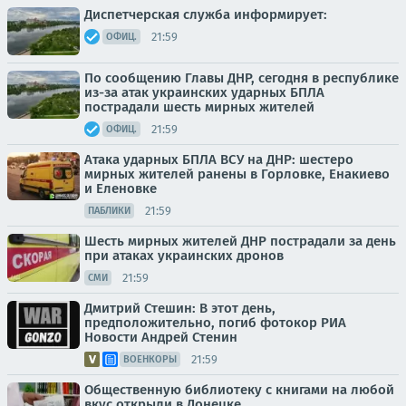
Диспетчерская служба информирует:
21:59
ОФИЦ.
По сообщению Главы ДНР, сегодня в республике
из-за атак украинских ударных БПЛА
пострадали шесть мирных жителей
21:59
ОФИЦ.
Атака ударных БПЛА ВСУ на ДНР: шестеро
мирных жителей ранены в Горловке, Енакиево
и Еленовке
21:59
ПАБЛИКИ
Шесть мирных жителей ДНР пострадали за день
при атаках украинских дронов
21:59
СМИ
Дмитрий Стешин: В этот день,
предположительно, погиб фотокор РИА
Новости Андрей Стенин
21:59
ВОЕНКОРЫ
Общественную библиотеку с книгами на любой
вкус открыли в Донецке