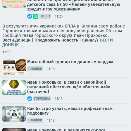
детского сада № 50 «Лелея» увлекательную
эрудит-игру «Всезнайки»
11:24
ТОРЕЗ
В результате атак украинских БПЛА в Калининском районе
Горловки три мирных жителя получили ранения Об этом
сообщил глава городского округа Иван Приходько.
Вести.Донецк
|
Предложить новость
|
Канал//
ВЕСТИ
ДОНЕЦК
11:19
Масштабный турнир по длинным нардам
11:18
ПАБЛИКИ
Иван Приходько: В связи с аварийной
ситуацией обесточен ж/м «Восточный»
(частично)
11:18
ГОРЛОВКА
Как быстро узнать, какая профессия вам
подходит?
11:18
ПАБЛИКИ
Иван Приходько: В результате сброса