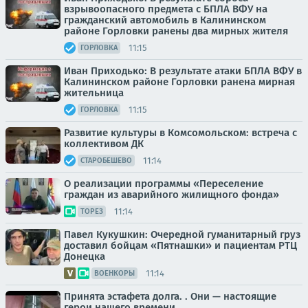
взрывоопасного предмета с БПЛА ВФУ на
гражданский автомобиль в Калининском
районе Горловки ранены два мирных жителя
11:15
ГОРЛОВКА
Иван Приходько: В результате атаки БПЛА ВФУ в
Калининском районе Горловки ранена мирная
жительница
11:15
ГОРЛОВКА
Развитие культуры в Комсомольском: встреча с
коллективом ДК
11:14
СТАРОБЕШЕВО
О реализации программы «Переселение
граждан из аварийного жилищного фонда»
11:14
ТОРЕЗ
Павел Кукушкин: Очередной гуманитарный груз
доставил бойцам «Пятнашки» и пациентам РТЦ
Донецка
11:14
ВОЕНКОРЫ
Принята эстафета долга. . Они — настоящие
герои нашего времени