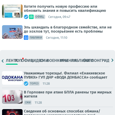
Хотите получить новую профессию или
обновить знания и повысить квалификацию
Сегодня, 09:47
ОФИЦ.
Эль шкандаль в благородном семействе, или не
до хохлов тут, посерьёзнее есть проблемы
Сегодня, 11:10
ПАБЛИКИ
ЛЕНТА
ТОП
ОФИЦ.
ВИДЕО
СМИ
ВОЕНКОРЫ
МНЕНИЯ
ПАБЛИКИ
ФОТО
ЛОНГРИДЫ
Уважаемые торезцы!. Филиал «Енакиевское
ПУВКХ» ГУП ДНР «ВОДА ДОНБАССА» сообщает
11:28
ТОРЕЗ
В Горловке при атаке БПЛА ранены три мирных
жителя
11:28
СМИ
Сведения об основных способах обмана/