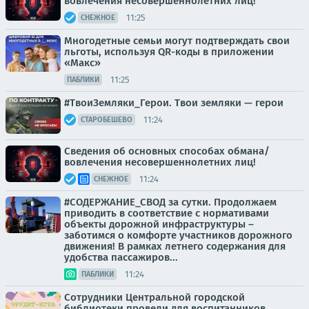
вовлечения несовершеннолетних лиц!
11:25
СНЕЖНОЕ
Многодетные семьи могут подтверждать свои
льготы, используя QR-коды в приложении
«Макс»
11:25
ПАБЛИКИ
#ТвоиЗемляки_Герои. Твои земляки — герои
11:24
СТАРОБЕШЕВО
Сведения об основных способах обмана/
вовлечения несовершеннолетних лиц!
11:24
СНЕЖНОЕ
#СОДЕРЖАНИЕ_СВОД за сутки. Продолжаем
приводить в соответствие с нормативами
объекты дорожной инфраструктуры –
заботимся о комфорте участников дорожного
движения! В рамках летнего содержания для
удобства пассажиров...
11:24
ПАБЛИКИ
Сотрудники Центральной городской
библиотеки провели для воспитанников