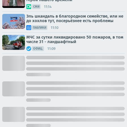
11:14
СМИ
Эль шкандаль в благородном семействе, или не
до хохлов тут, посерьёзнее есть проблемы
11:10
ПАБЛИКИ
МЧС за сутки ликвидировано 50 пожаров, в том
числе 31 - ландшафтный
11:09
ОФИЦ.