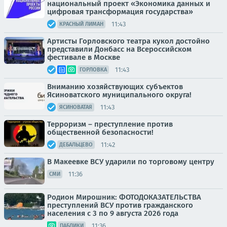
национальный проект «Экономика данных и
цифровая трансформация государства»
11:43
КРАСНЫЙ ЛИМАН
Артисты Горловского театра кукол достойно
представили Донбасс на Всероссийском
фестивале в Москве
11:43
ГОРЛОВКА
Вниманию хозяйствующих субъектов
Ясиноватского муниципального округа!
11:43
ЯСИНОВАТАЯ
Терроризм – преступление против
общественной безопасности!
11:42
ДЕБАЛЬЦЕВО
В Макеевке ВСУ ударили по торговому центру
11:36
СМИ
Родион Мирошник: ФОТОДОКАЗАТЕЛЬСТВА
преступлений ВСУ против гражданского
населения с 3 по 9 августа 2026 года
11:36
ПАБЛИКИ