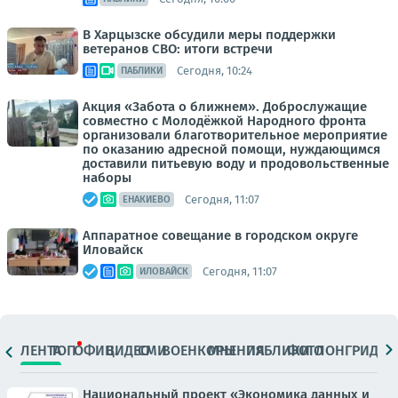
В Харцызске обсудили меры поддержки
ветеранов СВО: итоги встречи
Сегодня, 10:24
ПАБЛИКИ
Акция «Забота о ближнем». Доброслужащие
совместно с Молодёжкой Народного фронта
организовали благотворительное мероприятие
по оказанию адресной помощи, нуждающимся
доставили питьевую воду и продовольственные
наборы
Сегодня, 11:07
ЕНАКИЕВО
Аппаратное совещание в городском округе
Иловайск
Сегодня, 11:07
ИЛОВАЙСК
ЛЕНТА
ТОП
ОФИЦ.
ВИДЕО
СМИ
ВОЕНКОРЫ
МНЕНИЯ
ПАБЛИКИ
ФОТО
ЛОНГРИДЫ
Национальный проект «Экономика данных и