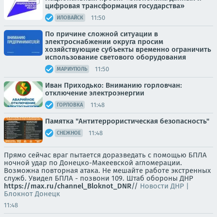
цифровая трансформация государства»
11:50
ИЛОВАЙСК
По причине сложной ситуации в
электроснабжении округа просим
хозяйствующие субъекты временно ограничить
использование светового оборудования
11:50
МАРИУПОЛЬ
Иван Приходько: Вниманию горловчан:
отключение электроэнергии
11:48
ГОРЛОВКА
Памятка "Антитеррористическая безопасность"
11:48
СНЕЖНОЕ
Прямо сейчас враг пытается доразведать с помощью БПЛА
ночной удар по Донецко-Макеевской агломерации.
Возможна повторная атака. Не мешайте работе экстренных
служб. Увидел БПЛА - позвони 109. Штаб обороны ДНР
https://max.ru/channel_Bloknot_DNR
//
Новости ДНР |
Блокнот Донецк
11:48