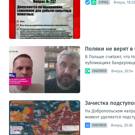
Вчера, 18:33
ОФИЦ.
Поляки не верят в
В Польше считают, что 
публикациях бандеровце
Вчера, 20:54
ПАБЛИКИ
Зачистка подступо
На Добропольском напра
момент уделяется подст
Вчера, 20:36
ПАБЛИКИ