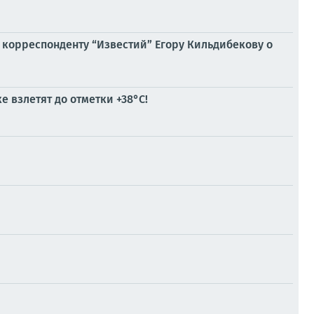
 корреспонденту “Известий” Егору Кильдибекову о
 взлетят до отметки +38°C!