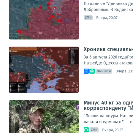
По данным "Дневника Де
Доброполью. В Водянском
Вчера, 20:07
СМИ
Хроника специаль
За 6 августа 2026 года
На рейде Одессы атакова
Вчера, 23
ПАБЛИКИ
Минус 40 кг за од
корреспонденту “И
"Пошли на штурм. Нашли 
начали штурмовать", — п
Вчера, 23:27
СМИ