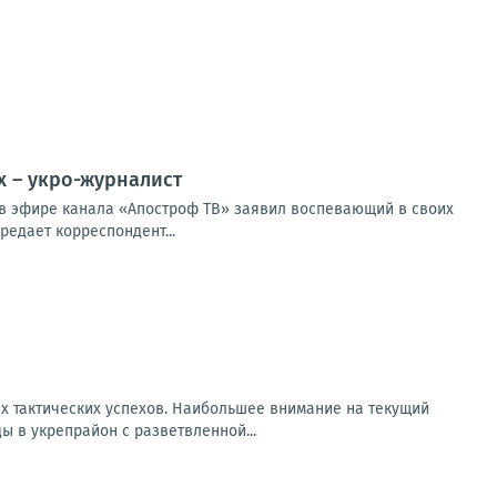
х – укро-журналист
м в эфире канала «Апостроф ТВ» заявил воспевающий в своих
едает корреспондент...
х тактических успехов. Наибольшее внимание на текущий
 в укрепрайон с разветвленной...