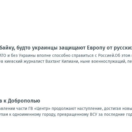
 байку, будто украинцы защищают Европу от русски
НАТО и без Украины вполне способно справиться с Россией.Об это
в киевский журналист Вахтанг Кипиани, ныне военнослужащий, пер
в к Доброполью
влении части ГВ «Центр» продолжают наступление, достигая новы
упам к одноименному городу, превращенному ВСУ за последние годы