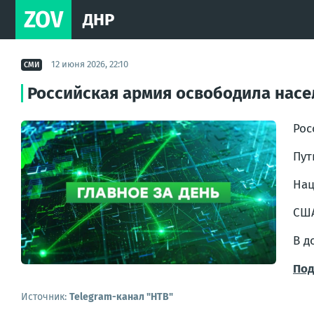
ZOV
ДНР
12 июня 2026, 22:10
СМИ
Российская армия освободила насе
Рос
Пу
На
СШ
В д
Под
Источник:
Telegram-канал "НТВ"