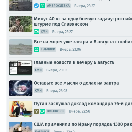
Вчера, 23:27
АМВРОСИЕВКА
Минус 40 кг за одну боевую задачу: росс
штурме под Славянском
Вчера, 23:27
СМИ
Все на море: уже завтра и 8 августа стол
Вчера, 23:06
ПАБЛИКИ
Главные новости к вечеру 6 августа
Вчера, 23:03
СМИ
Оставьте все мысли о делах на завтра
Вчера, 23:03
СМИ
Путин заслушал доклад командира 76-й ди
Вчера, 22:58
ВОЕНКОРЫ
США применили по Ирану порядка 1300 рак
Вчера, 22:42
ПАБЛИКИ