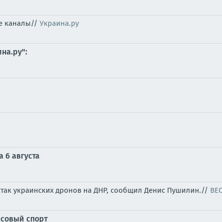
ые каналы//
Украина.ру
на.ру":
 6 августа
атак украинских дронов на ДНР, сообщил Денис Пушилин.//
ВЕ
ссовый спорт