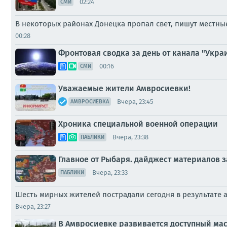
02:24
СМИ
В некоторых районах Донецка пропал свет, пишут местн
00:28
Фронтовая сводка за день от канала "Украи
00:16
СМИ
Уважаемые жители Амвросиевки!
Вчера, 23:45
АМВРОСИЕВКА
Хроника специальной военной операции
Вчера, 23:38
ПАБЛИКИ
Главное от Рыбаря. дайджест материалов за
Вчера, 23:33
ПАБЛИКИ
Шесть мирных жителей пострадали сегодня в результате 
Вчера, 23:27
В Амвросиевке развивается доступный ма