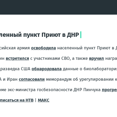
ленный пункт Приют в ДНР
сийская армия
освободила
населенный пункт Приют в 
тин
встретился
с участниками СВО, а также
вручил
награ
цразведка США
обнародовала
данные о биолаборатория
А и Иран
согласовали
меморандум об урегулировании 
оме экс-министра госбезопасности ДНР Пинчука
прогре
писаться на НТВ
|
МАКС