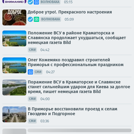
05:15
ВОЛНОВАХА
Доброе утро!. Прекрасного настроения
05:09
ВОЛНОВАХА
Положение ВСУ в районе Краматорска и
Славянска продолжает ухудшаться, сообщает
немецкая газета Bild
04:42
СМИ
Олег Кожемяко поздравил строителей
Приморья с профессиональным праздником
04:27
СМИ
Поражение ВСУ в Краматорске и Славянске
станет сильнейшим ударом для Киева за долгое
время, пишет немецкая газета Bild
04:00
СМИ
В Приморье восстановили проезд к селам
Гвоздево и Подгорное
03:36
СМИ