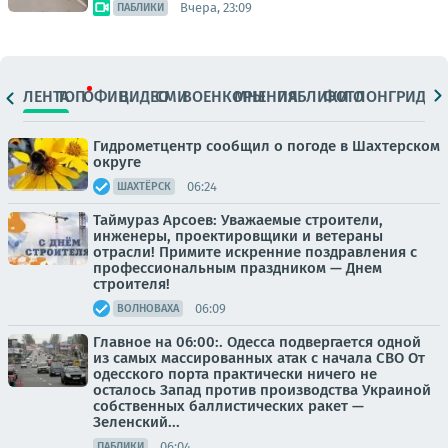
Вчера, 23:09
ПАБЛИКИ
ЛЕНТА
ТОП
ОФИЦ.
ВИДЕО
СМИ
ВОЕНКОРЫ
МНЕНИЯ
ПАБЛИКИ
ФОТО
ЛОНГРИДЫ
Гидрометцентр сообщил о погоде в Шахтерском
округе
06:24
ШАХТЁРСК
Таймураз Арсоев: Уважаемые строители,
инженеры, проектировщики и ветераны
отрасли! Примите искренние поздравления с
профессиональным праздником — Днем
строителя!
06:09
ВОЛНОВАХА
Главное на 06:00:. Одесса подвергается одной
из самых массированных атак с начала СВО От
одесского порта практически ничего не
осталось Запад против производства Украиной
собственных баллистических ракет —
Зеленский...
06:04
ПАБЛИКИ