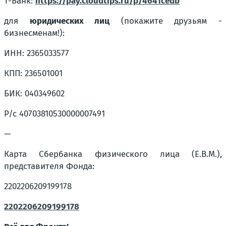
T-Банк:
https://pay.cloudtips.ru/p/4641cedb
для
юридических лиц
(покажите друзьям -
бизнесменам!):
ИНН: 2365033577
КПП: 236501001
БИК: 040349602
Р/с 40703810530000007491
—
Карта Сбербанка физического лица (Е.В.М.),
представителя Фонда:
2202206209199178
2202206209199178