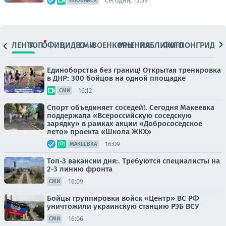
Сегодня, 15:39
ИЛОВАЙСК
ЛЕНТА
ТОП
ОФИЦ.
ВИДЕО
СМИ
ВОЕНКОРЫ
МНЕНИЯ
ПАБЛИКИ
ФОТО
ЛОНГРИДЫ
Единоборства без границ! Открытая тренировка
в ДНР: 300 бойцов на одной площадке
16:12
СМИ
Спорт объединяет соседей!. Сегодня Макеевка
поддержала «Всероссийскую соседскую
зарядку» в рамках акции «Добрососедское
лето» проекта «Школа ЖКХ»
16:09
МАКЕЕВКА
Топ-3 вакансии дня:. Требуются специалисты на
2-3 линию фронта
16:09
СМИ
Бойцы группировки войск «Центр» ВС РФ
уничтожили украинскую станцию РЭБ ВСУ
16:06
СМИ