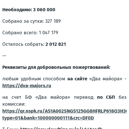
Необходимо: 3 060 000
Собрано за сутки: 327 189
Собрано всего: 1 047 179
Осталось собрать:
2 012 821
—
Реквизиты для добровольных пожертвований:
любым удобным способом
на сайте
«Два майора» -
https://dva-majors.ru
на счет БФ «Два майора» перевод
по СБП
без
комиссии:
https://qr.nspk.ru/AS1A002SNGS125GG8HFRLP618Q3H3G
type=01&bank=100000000111&crc=DF0D