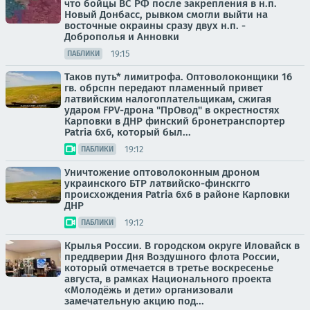
что бойцы ВС РФ после закрепления в н.п.
Новый Донбасс, рывком смогли выйти на
восточные окраины сразу двух н.п. -
Доброполья и Анновки
19:15
ПАБЛИКИ
Таков путь* лимитрофа. Оптоволоконщики 16
гв. обрспн передают пламенный привет
латвийским налогоплательщикам, сжигая
ударом FPV-дрона "ПрОвод" в окрестностях
Карповки в ДНР финский бронетранспортер
Patria 6x6, который был...
19:12
ПАБЛИКИ
Уничтожение оптоволоконным дроном
украинского БТР латвийско-финскгго
происхождения Patria 6x6 в районе Карповки
ДНР
19:12
ПАБЛИКИ
Крылья России. В городском округе Иловайск в
преддверии Дня Воздушного флота России,
который отмечается в третье воскресенье
августа, в рамках Национального проекта
«Молодёжь и дети» организовали
замечательную акцию под...