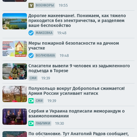
19:55
ВОЕНКОРЫ
Дорогие макеевчане!. Понимаем, как тяжело
приходится без электричества, и разделяем
ваше беспокойство
19:48
МАКЕЕВКА
Меры пожарной безопасности на дачном
участке
19:48
ВОЛНОВАХА
Спасатели вывели 9 человек из задымленного
подъезда в Торезе
19:39
СМИ
Полукольцо вокруг Доброполья сжимается!
Армия России усиливает натиск
19:39
СМИ
Сербия и Украина подписали меморандум о
взаимопонимании
19:30
ПАБЛИКИ
По обстановке. Тут Анатолий Радов сообщает,