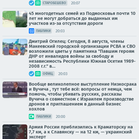
20:07
СТАРОБЕШЕВО
45 многодетных семей из Подмосковья почти 10
лет не могут добраться до выданных им
участков из-за отсутствия дороги
20:03
ПАБЛИКИ
Дмитрий Огилец: Сегодня, 8 августа, члены
Макеевский городской организации РСВА и СВО
возложили цветы у памятника "Павшим героям
ДНР от инвалидов войны за свободу и
независимость Республики Южная Осетия 1989-
2008 г.г." в...
20:03
ОФИЦ.
Вообще великолепное выступление Низкосрака
и Вучича , тут тебе всё: вопросы от немца, чем
помочь, чтобы убивать русских, рассказы
Вучича о совместном с Израилем производстве
дронов и приглашением в данный бизнес
хохлов
20:00
ПАБЛИКИ
Армия России приблизились к Краматорску на
7,7 км, а к Славянску — на 12 км, — украинский
эксперт