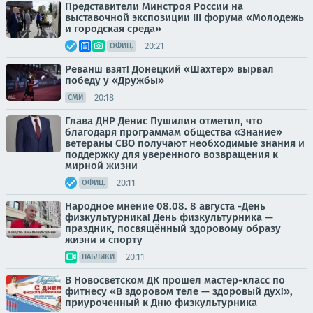
Представители Минстроя России на
выставочной экспозиции III форума «Молодежь
и городская среда»
20:21
ОФИЦ.
Реванш взят! Донецкий «Шахтер» вырвал
победу у «Дружбы»
20:18
СМИ
Глава ДНР Денис Пушилин отметил, что
благодаря программам общества «Знание»
ветераны СВО получают необходимые знания и
поддержку для уверенного возвращения к
мирной жизни
20:11
ОФИЦ.
Народное мнение 08.08. 8 августа -День
физкультурника! День физкультурника —
праздник, посвящённый здоровому образу
жизни и спорту
20:11
ПАБЛИКИ
В Новосветском ДК прошел мастер-класс по
фитнесу «В здоровом теле — здоровый дух!»,
приуроченный к Дню физкультурника